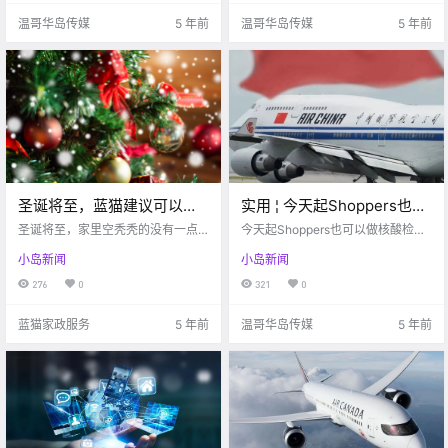
温哥华岛传媒
5 年前
温哥华岛传媒
5 年前
圣诞将至，蓝猫建议可以这
实用 ¦ 今天起Shoppers也可
样装扮房间！超有圣诞气
以做核酸检测啦!（附12月回
圣诞将至，家里空秃秃的没有一点
今天起Shoppers也可以做核酸检测
氛！！
圣诞气氛。。。 蓝猫最强圣诞攻略
国航班汇总）
啦!（附12月回国航班汇总）
小岛新闻
小岛新闻
来啦，点击查看哦
276
0
321
0
蓝猫家政服务
5 年前
温哥华岛传媒
5 年前