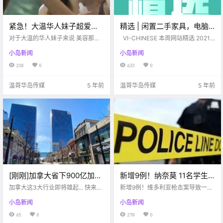
紧急！大温华人妹子超爱用
精选 | 闲置二手家具，电脑
的睫毛精华可能导致眼瞎！
相关产品，二手书；Uvic附
对于大温的华人妹子来说 美容那是
VI-CHINESE 本周网站精选 2021.0
使用注意了
每天必不可少的功课 每天敷面膜啦
近好房出租；求灭鼠公司；
3.22-2021.03.26 www.vi-chines
小岛新闻
小岛新闻
涂各种精华呀 身体的每一个死角都
e.com 闲置篇 # 出电脑相关闲置
DT寿司店招人啦~
要求完美 甚至对睫毛那也是要涂精
【闲置】出新的电脑相关闲置啦！
238
0
633
0
华的 毕竟有些男孩子的睫毛长到都
GTX 1080 ti areo $1000 .
可以夹死人 漂亮的女孩.
温哥华岛传媒
5 年前
温哥华岛传媒
5 年前
[刚刚]加拿大省下900亿加
新增9例！纳奈莫 11名学生
元！这3大行业即将雄起
聚会每人被罚$230！！
加拿大这3大行业即将雄起... 快来看
新增9例！维多利亚枪击案导致一人
看都有什么吧？
死亡！纳奈莫 11名学生聚会每人被
小岛新闻
小岛新闻
罚$230！！
65
0
278
0