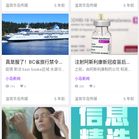
等，它还售卖我们日常所需的生活
这同时也是维.
温哥华岛传媒
5 年前
温哥华岛传媒
5 年前
用品，乃至于还有食.
真是服了！BC省旅行禁令新
注射阿斯利康新冠疫苗后，
声明：并不会随机抽
副作用居然是血栓？！已经
疫情 新况 East Sooke区域 水源污
之前，由阿斯利康制药公司 和英国
查？？？
染警报 Island Health 住在Sooke地
有人死了。。。
牛津大学联合研发的 阿斯利康新冠
小岛新闻
小岛新闻
区的小伙们要注意了！！ lsand Hea
疫苗由于存在 严重不良反应的可能
lth近日提醒 Sooke东部 那一块的水
性， 在全球十多个国家被暂停接
194
0
255
0
源受到了污染 总共有73个住宅区日
种， 其严重不良反应包括凝血、 血
常受到了影响 .
栓和血小板严重减少。 但是近几.
温哥华岛传媒
5 年前
温哥华岛传媒
5 年前