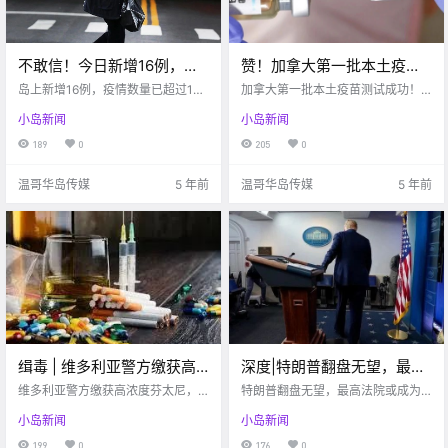
不敢信！今日新增16例，岛
赞！加拿大第一批本土疫苗
上11月疫情新增已经超过10
测试成功出现抗体反应，将
岛上新增16例，疫情数量已超过10
加拿大第一批本土疫苗测试成功！
月总和！！Cordova Bay大
月总和！
首提供7600万剂
将提供7600万剂！
小岛新闻
小岛新闻
批量车被盗窃…
189
0
205
0
温哥华岛传媒
5 年前
温哥华岛传媒
5 年前
缉毒 | 维多利亚警方缴获高
深度|特朗普翻盘无望，最高
浓度芬太尼，毒量可致死“半
法院或成为压垮他的最后一
维多利亚警方缴获高浓度芬太尼，
特朗普翻盘无望，最高法院或成为
个温哥华岛”！
毒量竟可致死“半个温哥华岛”
根稻草
压垮他的最后一根稻草
小岛新闻
小岛新闻
199
0
176
0