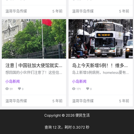
温哥华岛传媒
5 年前
温哥华岛传媒
5 年前
注意 | 中国驻加大使馆就实
岛上今天新增5例！！维多利
施双阴性证明登机的常见问
亚新政提议给homeless免费
想回国的小伙伴们注意了！这些信
岛上新增5例病例，homeless要有
题解答
息你一定要知道！
公交车使用？！
免费公交车使用啦！
小岛新闻
小岛新闻
59
0
171
0
温哥华岛传媒
5 年前
温哥华岛传媒
5 年前
Copyright © 2026
便民生活
查询 12 次，耗时 0.3072 秒