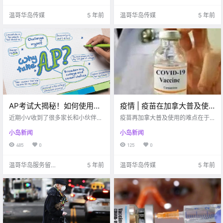
温哥华岛传媒
5 年前
温哥华岛传媒
5 年前
AP考试大揭秘！如何使用AP
疫情 | 疫苗在加拿大普及使
学分转换大学学分？
用的难点在于什么？
近期小V收到了很多家长和小伙伴们
疫苗再加拿大普及使用的难点在于
有关AP课程的咨询，例如什么是AP
什么？
小岛新闻
小岛新闻
课程，有什么学科的设置，以及高
分对大学.
485
0
125
0
温哥华岛服务留学
5 年前
温哥华岛传媒
5 年前
生的小V?