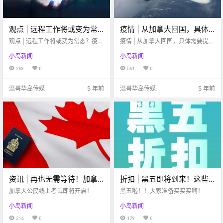
观点 | 远程工作将或变为常
疫情 | 从加拿大回国，具体
态？疫情是未来数字化转型
需要提供什么疫情证明？
观点 | 远程工作将或变为常态？疫情
疫情 | 从加拿大回国，具体需要提供
的“催化剂”
是未来数字化转型的“催化剂”
什么疫情证明？
小岛新闻
小岛新闻
268
0
561
0
温哥华岛传媒
5 年前
温哥华岛传媒
5 年前
资讯 | 再也无需等待！加拿
折扣 | 黑五即将到来！这些
大公民线上考试即将开启！
商家已经发布黑五折扣信息
加拿大公民线上考试即将开启！
黑五啦！！大家准备买买买啊！
了！！
小岛新闻
小岛新闻
214
0
179
0