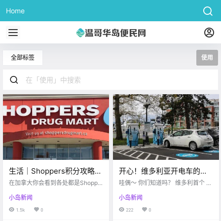
Home
全部标签
使用
生活｜Shoppers积分攻略，
开心！维多利亚开电车的朋
学会打6.7折的秘密！！
友有福啦！首个电车充电服
在加拿大你会看到各处都是Shopper
哇偶～ 你们知道吗？ 维多利首个 公
s Drug Mart，简称Shoppers，隶属
务站开放啦！！
共电动汽车直流（DC）充电站 开放
小岛新闻
小岛新闻
于加拿大最大的零售商Loblaws，它
啦！！！ victoria buzz 这个充电站
可以算作是我们常见的生活超市，
靠近 约翰逊街大桥(Johnson Street
1.5k
0
222
0
因为除了药品，保健品，护理品
Bridge) 可以为两辆车提供充电需求