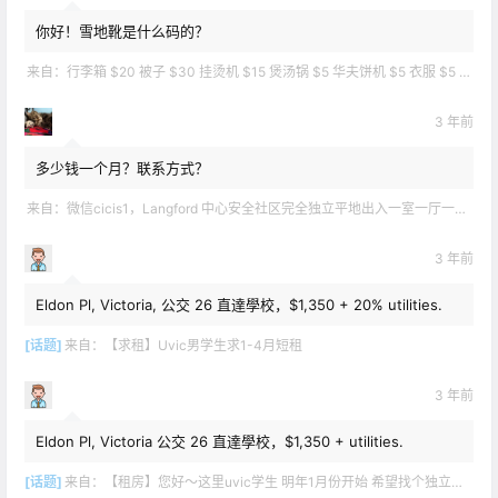
你好！雪地靴是什么码的？
来自：
行李箱 $20 被子 $30 挂烫机 $15 煲汤锅 $5 华夫饼机 $5 衣服 $5 雪地靴 $10 滑雪手套 $10 宜家衣物收纳 .
3 年前
多少钱一个月？联系方式？
来自：
微信cicis1，Langford 中心安全社区完全独立平地出入一室一厅一书房步行5分钟到公车站和商业圈 有后花园和.
3 年前
Eldon Pl, Victoria, 公交 26 直達學校，$1,350 + 20% utilities.
[话题]
来自：
【求租】Uvic男学生求1-4月短租
3 年前
Eldon Pl, Victoria 公交 26 直達學校，$1,350 + utilities.
[话题]
来自：
【租房】您好～这里uvic学生 明年1月份开始 希望找个独立出入的 爱干净 谢谢！