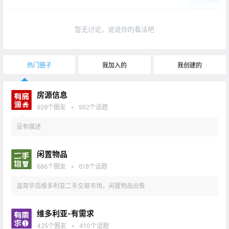
暂无讨论，说说你的看法吧
热门圈子
我加入的
我创建的
房源信息
•
929
个圈友
952
个话题
没有描述
闲置物品
•
686
个圈友
618
个话题
温哥华岛维多利亚二手交易市场，闲置物品出售
维多利亚-有需求
•
425
个圈友
410
个话题