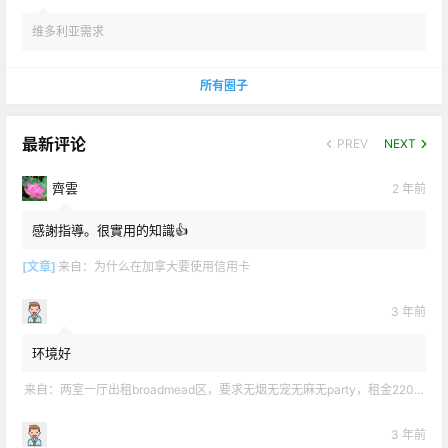
维多利亚需求
所有圈子
最新评论
PREV
NEXT
齊雲
2 年前
感謝指導。很實用的知識👍
[文章]
来自：
为什么在加拿大要使用信用卡
3 年前
环境好
来自：
两室一厅出租broadmead区，要求无烟无宠无麻无party，租金2200不包水电有意短信联系2508858496
3 年前