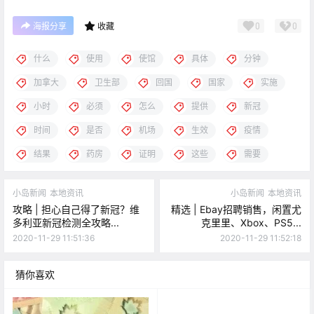
0
0
海报分享
收藏
什么
使用
使馆
具体
分钟
加拿大
卫生部
回国
国家
实施
小时
必须
怎么
提供
新冠
时间
是否
机场
生效
疫情
结果
药房
证明
这些
需要
小岛新闻
本地资讯
小岛新闻
本地资讯
攻略 | 担心自己得了新冠？维
精选 | Ebay招聘销售，闲置尤
多利亚新冠检测全攻略...
克里里、Xbox、PS5...
2020-11-29 11:51:36
2020-11-29 11:52:18
猜你喜欢