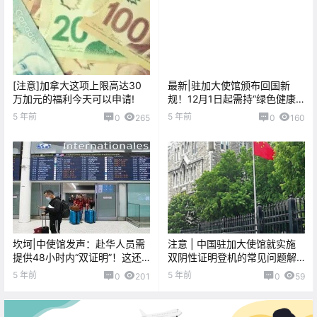
[注意]加拿大这项上限高达30
最新|驻加大使馆颁布回国新
万加元的福利今天可以申请!
规！12月1日起需持“绿色健康
码”登机！
5 年前
5 年前
0
265
0
160
坎坷|中使馆发声：赴华人员需
注意 | 中国驻加大使馆就实施
提供48小时内“双证明”！这还
双阴性证明登机的常见问题解
怎么回国！？
答
5 年前
5 年前
0
201
0
59