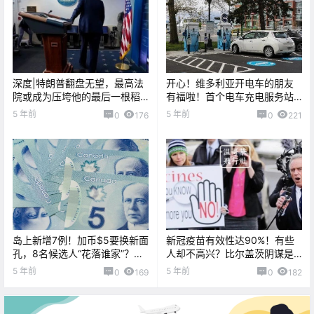
深度|特朗普翻盘无望，最高法
开心！维多利亚开电车的朋友
院或成为压垮他的最后一根稻
有福啦！首个电车充电服务站
草
开放啦！！
5 年前
5 年前
0
176
0
221
岛上新增7例！加币$5要换新面
新冠疫苗有效性达90%！有些
孔，8名候选人“花落谁家”？疫
人却不高兴？比尔盖茨阴谋是
情导致近6个月犯罪率下降...
什么鬼？
5 年前
5 年前
0
169
0
182