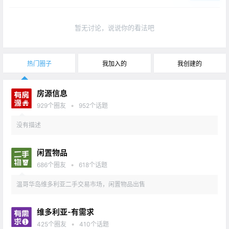
暂无讨论，说说你的看法吧
热门圈子
我加入的
我创建的
房源信息
•
929
个圈友
952
个话题
没有描述
闲置物品
•
686
个圈友
618
个话题
温哥华岛维多利亚二手交易市场，闲置物品出售
维多利亚-有需求
•
425
个圈友
410
个话题