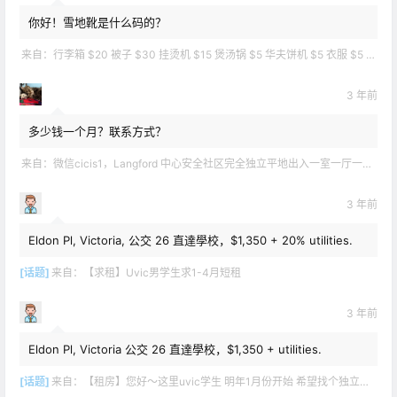
你好！雪地靴是什么码的？
来自：
行李箱 $20 被子 $30 挂烫机 $15 煲汤锅 $5 华夫饼机 $5 衣服 $5 雪地靴 $10 滑雪手套 $10 宜家衣物收纳 .
3 年前
多少钱一个月？联系方式？
来自：
微信cicis1，Langford 中心安全社区完全独立平地出入一室一厅一书房步行5分钟到公车站和商业圈 有后花园和.
3 年前
Eldon Pl, Victoria, 公交 26 直達學校，$1,350 + 20% utilities.
[话题]
来自：
【求租】Uvic男学生求1-4月短租
3 年前
Eldon Pl, Victoria 公交 26 直達學校，$1,350 + utilities.
[话题]
来自：
【租房】您好～这里uvic学生 明年1月份开始 希望找个独立出入的 爱干净 谢谢！