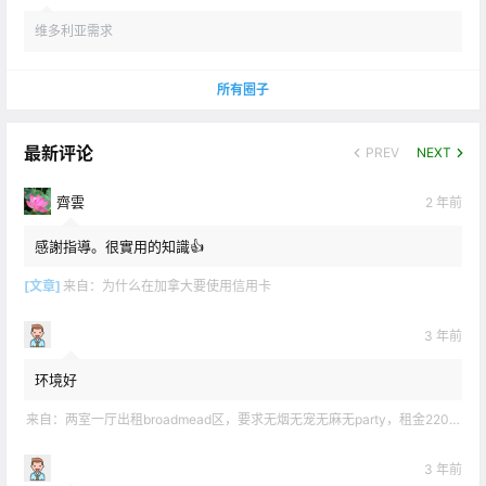
维多利亚需求
所有圈子
最新评论
PREV
NEXT
齊雲
2 年前
感謝指導。很實用的知識👍
[文章]
来自：
为什么在加拿大要使用信用卡
3 年前
环境好
来自：
两室一厅出租broadmead区，要求无烟无宠无麻无party，租金2200不包水电有意短信联系2508858496
3 年前