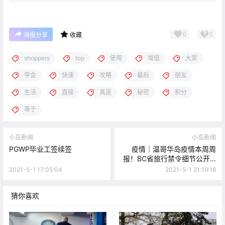
0
0
海报分享
收藏
shoppers
top
使用
增值
大家
学会
快速
攻略
最后
朋友
生活
直接
真是
秘密
积分
等于
小岛新闻
小岛新闻
PGWP毕业工签续签
疫情｜温哥华岛疫情本周周
报！BC省旅行禁令细节公开...
2021-5-1 17:05:04
2021-5-1 21:19:18
猜你喜欢