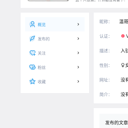
温哥
昵称：
概览
认证：
发布的
入
描述：
关注
性别：
粉丝
没
网址：
收藏
没
简介：
发布的文章