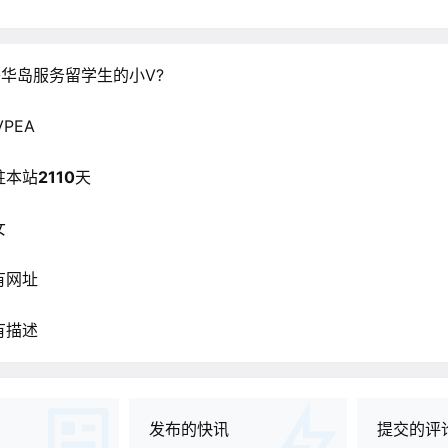
华岛服务留学生的小V?
VPEA
驻本站
2110
天
女
有网址
有描述
发布的快讯
提交的评