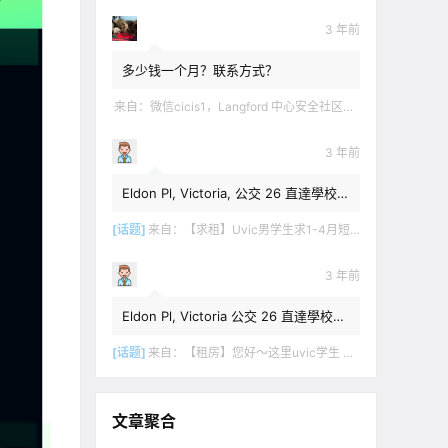
3 年前
多少钱一个月？联系方式？
来自：
微信cicis1，Langford 中心安全社区完全独立平地出入一室一厅一书房步行5分钟到公车站和商业圈 有后花园和.
3 年前
Eldon Pl, Victoria, 公交 26 直達學校，
$1,350 + 20% utilities.
[话题]
来自：
【求租】Uvic男学生求1-4月短租
3 年前
Eldon Pl, Victoria 公交 26 直達學校，
$1,350 + utilities.
[话题]
来自：
【租房】您好～这里uvic学生 明年1月份开始 希望找个独立出入的 爱干净 谢谢！
文章聚合