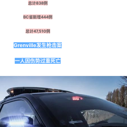
总计838例
BC省新增444例
总计47,510例
Grenville发生枪击案
一人因伤势过重
死亡