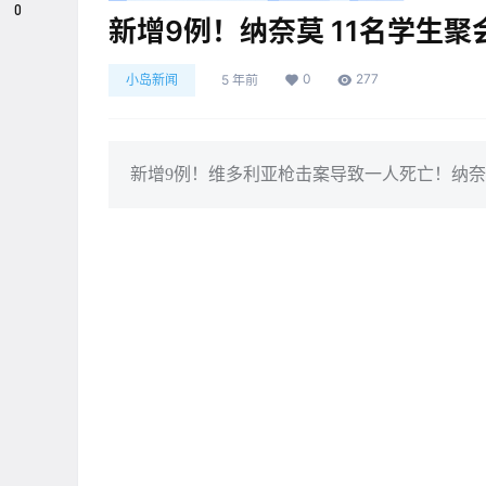
0
新增9例！纳奈莫 11名学生聚
0
277
小岛新闻
5 年前
新增9例！维多利亚枪击案导致一人死亡！纳奈莫