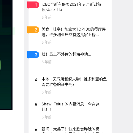
1
ICBC全新车保险2021年五月新政解
读-Jack Liu
5 年前
2
美食 | 哇塞！加拿大TOP100的餐厅评
选，维多利亚居然有这几家上榜
了！！
5 年前
3
嘘！岛上不外传的赶海神地…
5 年前
4
本地 | 天气暖和起来啦！维多利亚钓鱼
需要准备啥证书呢？
5 年前
5
Shaw, Telus 的内幕消息，全在这
儿！！
5 年前
6
新闻｜太美了！快来欣赏昨晚的极