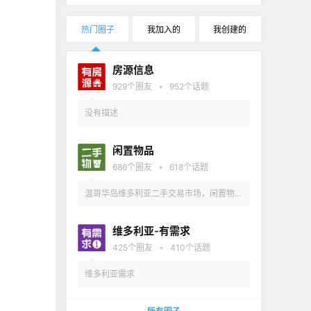
热门圈子
我加入的
我创建的
房源信息
•
929
个圈友
952
个话题
没有描述
闲置物品
•
686
个圈友
618
个话题
温哥华岛维多利亚二手交易市场，闲置物品
出售
维多利亚-有需求
•
425
个圈友
410
个话题
维多利亚需求