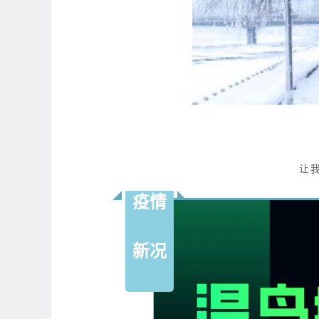
让
疫情
新况