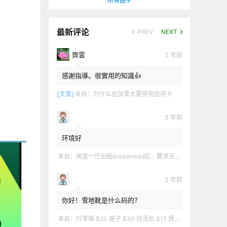
所有圈子
最新评论
PREV
NEXT
齊雲
2 年前
感謝指導。很實用的知識👍
[文章]
来自：
为什么在加拿大要使用信用卡
3 年前
环境好
来自：
两室一厅出租broadmead区，要求无烟无宠无麻无party，租金2200不包水电有意短信联系2508858496
3 年前
你好！雪地靴是什么码的？
来自：
行李箱 $20 被子 $30 挂烫机 $15 煲汤锅 $5 华夫饼机 $5 衣服 $5 雪地靴 $10 滑雪手套 $10 宜家衣物收纳 .