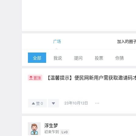
广场
加入的圈
全部
我说
提问
投票
你猜
【温馨提示】便民网新用户需获取邀请码
置顶
23年10月12日
0
赞
浮生梦
初来乍到
Lv0