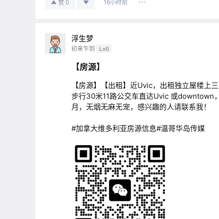
16小时前
0
赞
浮生梦
初来乍到
Lv0
【房源】
【房源】【出租】近Uvic，出租独立屋楼上三房中
步行30米11路公交车直达Uvic 或downto
月，无烟无麻无宠，感兴趣的人请联系我！
#加拿大维多利亚房源信息#温哥华岛传媒