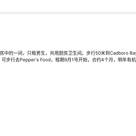
的一间，只租男生，共用厨房卫生间。步行50米到Cadboro Bay 
wn，可步行去Pepper‘s Food，租期9月1号开始，合约4个月，明年有