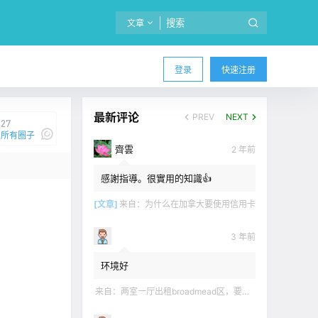
文章
登录
快速注册
最新评论
PREV
NEXT
27
所有圈子
齊雲
2 年前
感謝指導。很實用的知識👍
我说
[文章]
来自：
为什么在加拿大要使用信用卡
3 年前
环境好
来自：
两室一厅出租broadmead区，要求无烟无宠无麻无party，租金2200不包水电有意短信联系2508858496