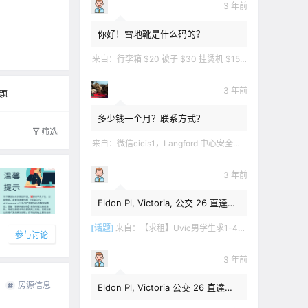
3 年前
0
你好！雪地靴是什么码的？
文字太少
来自：
行李箱 $20 被子 $30 挂烫机 $15 煲汤锅 $5 华夫饼机 $5 衣服 $5 雪地靴 $10 滑雪手套 $10 宜家衣物收纳 .
3 年前
题
多少钱一个月？联系方式？
筛选
来自：
微信cicis1，Langford 中心安全社区完全独立平地出入一室一厅一书房步行5分钟到公车站和商业圈 有后花园和.
3 年前
Eldon Pl, Victoria, 公交 26 直達學
校，$1,350 + 20% utilities.
[话题]
来自：
【求租】Uvic男学生求1-4月短租
参与讨论
3 年前
房源信息
Eldon Pl, Victoria 公交 26 直達學
校，$1,350 + utilities.