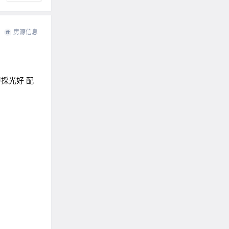
房源信息
層採光好 配