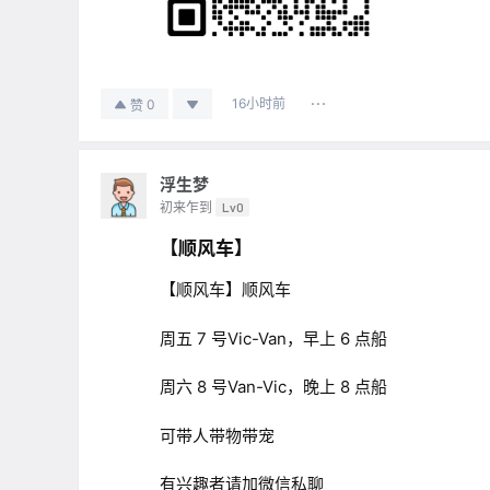
16小时前
0
赞
浮生梦
初来乍到
Lv0
【顺风车】
【顺风车】顺风车
周五 7 号Vic-Van，早上 6 点船
周六 8 号Van-Vic，晚上 8 点船
可带人带物带宠
有兴趣者请加微信私聊