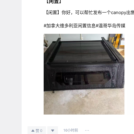
【闲置】
【闲置】你好，可以帮忙发布一个canopy出
#加拿大维多利亚闲置信息#温哥华岛传媒
16小时前
0
赞