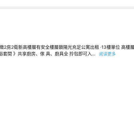
》 市中心精緻2房2衛新高樓層有安全樓層鎖陽光充足公寓出租 ·13樓單位 高樓
浴套間 》共享廚房、傢 具、廚具全 拎包即可入...
阅读更多