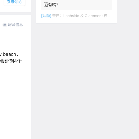
参与讨论
還有嗎？
[话题]
来自：
Lochside 及 Claremont 校区。开车十二分钟到达UvIc. 下層独立出入，兩室一卫， 开放式厨房客厅。家具齐 ……
房源信息
beach，
机会延期4个