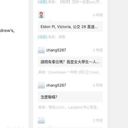
[话题]
来自：
【租房】您好～这里uvic学生 明年1月份开始 希望找个独立出入的 爱干净 谢谢！
3 年前
Eldon Pl, Victoria, 公交 26 直達學
rew's,
校 ＄1,350 + 20% utilities.
[话题]
来自：
求租
chang5267
3 年前
請問有車位嗎？我是女大學生一人
住。旡煙酒派。乾淨。
来自：
Downtown ㄧ年新 2房2卫 Condo侧卧分租，独享个人卫生间 拎包入住。走路2分种有公交站 交通生活便利，12-3.
chang5267
3 年前
怎麼聯絡？
来自：
微信cicis1，Langford 中心安全社区完全独立平地出入一室一厅一书房步行5分钟到公车站和商业圈 有后花园和.
3 年前