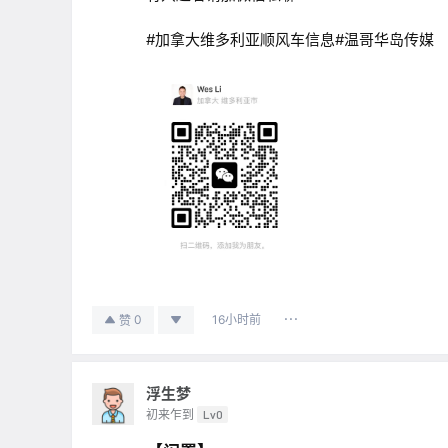
#加拿大维多利亚顺风车信息#温哥华岛传媒
16小时前
0
赞
浮生梦
初来乍到
Lv0