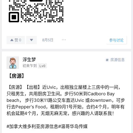
8月5日
0
赞
参与讨论
浮生梦
房源信息
初来乍到
Lv0
【房源】
【房源】【出租】近Uvic，出租独立屋楼上三房中的一间，
只租男生，共用厨房卫生间。步行50米到Cadboro Bay
beach， 步行30米11路公交车直达Uvic 或downtown，可步
行去Pepper‘s Food，租期9月1号开始，合约4个月，明年有
机会延期4个月，无烟无麻无宠，感兴趣的人请联系我！
#加拿大维多利亚房源信息#温哥华岛传媒