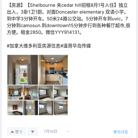
【房源】【Shelbourne 夹cedar hill招租8月1号入住】独立
出入，3卧1卫1厨。对面Doncaster elementary 双语小学。
到中学3分钟开车。50米24路公交站。5分钟开车到uvic，7
分钟到camosun.到downtown15分钟步行到各种餐厅超市,很
方便。租金2850。微信YYY914131。
#加拿大维多利亚房源信息#温哥华岛传媒
7月16日
0
赞
参与讨论