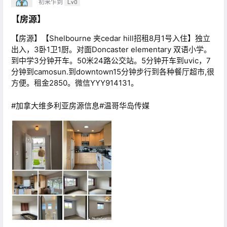
初来乍到
Lv0
【房源】
【房源】【Shelbourne 夹cedar hill招租8月1号入住】独立
出入，3卧1卫1厨。对面Doncaster elementary 双语小学。
到中学3分钟开车。50米24路公交站。5分钟开车到uvic，7
分钟到camosun.到downtown15分钟步行到各种餐厅超市,很
方便。租金2850。微信YYY914131。
#加拿大维多利亚房源信息#温哥华岛传媒