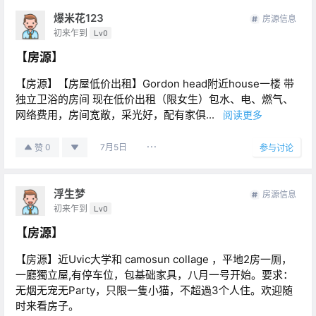
爆米花123
房源信息
初来乍到
Lv0
【房源】
【房源】【房屋低价出租】Gordon head附近house一楼 带
独立卫浴的房间 现在低价出租（限女生）包水、电、燃气、
网络费用，房间宽敞，采光好，配有家俱...
阅读更多
7月5日
0
赞
参与讨论
浮生梦
房源信息
初来乍到
Lv0
【房源】
【房源】近Uvic大学和 camosun collage ，平地2房一厕，
一廳獨立屋,有停车位，包基础家具，八月一号开始。要求：
无烟无宠无Party，只限一隻小猫，不超過3个人住。欢迎随
时来看房子。