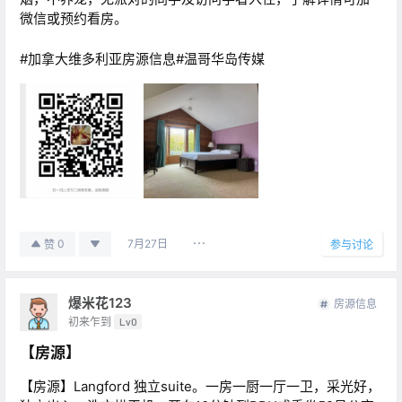
微信或预约看房。
#加拿大维多利亚房源信息#温哥华岛传媒
7月27日
0
赞
参与讨论
爆米花123
房源信息
初来乍到
Lv0
【房源】
【房源】Langford 独立suite。一房一厨一厅一卫，采光好，