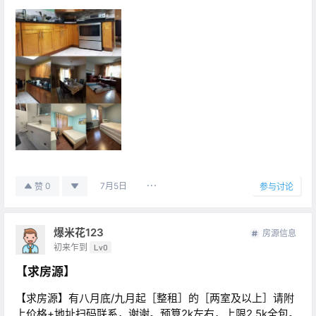
7月5日
0
赞
参与讨论
爆米花123
房源信息
初来乍到
Lv0
【求房源】
【求房源】有八月底/九月起［整租］的［两室及以上］请附
上价格+地址扫码联系，谢谢。预算2k左右，上限2.5k全包。