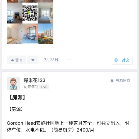
7月23日
0
赞
参与讨论
爆米花123
房源信息
初来乍到
Lv0
【房源】
【房源】
Gordon Head安静社区地上一楼家具齐全，可独立出入，附
停车位，水电不包。（简易厨房）2400/月