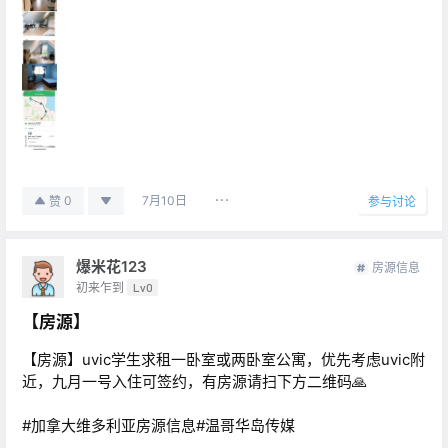
7月10日
0
赞
参与讨论
爆米花123
房源信息
初来乍到
Lv0
【房源】
【房源】uvic学生求租一卧室或两卧室公寓，优先考虑uvic附
近，九月一号入住可签约，有房源请扫下方二维码🙏
#加拿大维多利亚房源信息#温哥华岛传媒