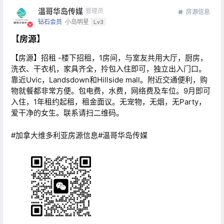
温哥华岛传媒
管理员
房源信息
钻石会员
小岛明星
Lv3
【房源】
【房源】招租 -楼下招租，1房间，与室友共用大厅，厨房，
洗衣、干衣机，家具齐全，拎包入住即可，独立出入门口。
靠近Uvic，Landsdown和Hillside mall。附近交通便利，购
物就餐都非常方便。包电费，水费，网络费及车位。9月即可
入住，1年租约起租，租金面议。无宠物，无烟，无Party，
爱干净的女生。联系请扫二维码。
#加拿大维多利亚房源信息#温哥华岛传媒