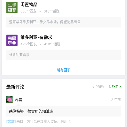
闲置物品
•
686
个圈友
618
个话题
温哥华岛维多利亚二手交易市场，闲置物品出售
维多利亚-有需求
•
425
个圈友
410
个话题
维多利亚需求
所有圈子
最新评论
PREV
NEXT
齊雲
2 年前
感謝指導。很實用的知識👍
[文章]
来自：
为什么在加拿大要使用信用卡