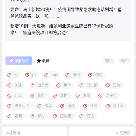
要命！岛上新增20例！！疫情间导致紧急求助电话剧增！星
爸爸饮品买一送一啦。。。
新增10例！天啦噜，维多利亚这家医院已有17例新冠感
染！！家庭医院项目即将启动？
0
0
海报分享
收藏
p
ps
top
万剂
使用
关注
加拿大
半个
卫生部
已有
开启
我们
数据
毒量
温哥华
维多利亚
缉毒
缴获
致死
芬太尼
表明
警方
高浓度
高达
小岛新闻
小岛新闻