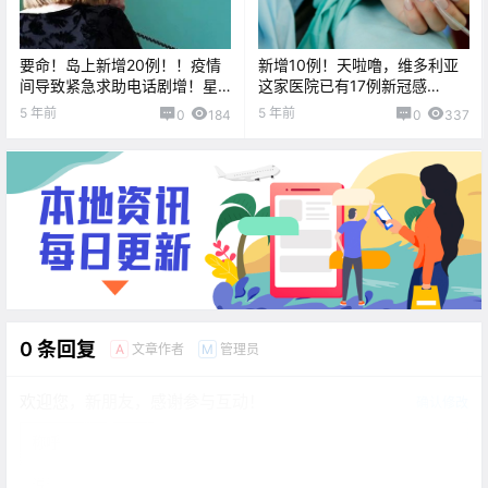
要命！岛上新增20例！！疫情
新增10例！天啦噜，维多利亚
间导致紧急求助电话剧增！星
这家医院已有17例新冠感
爸爸饮品买一送一啦。。。
染！！家庭医院项目即将启
5 年前
5 年前
0
184
0
337
动？
0 条回复
文章作者
管理员
A
M
欢迎您，新朋友，感谢参与互动！
确认修改