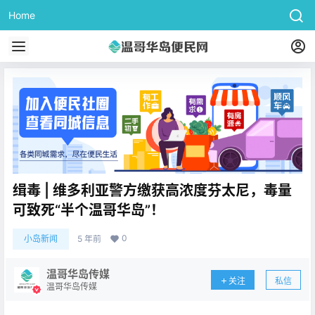
Home
缉毒 | 维多利亚警方缴获高浓度芬太尼，毒量
可致死“半个温哥华岛”！
0
小岛新闻
5 年前
温哥华岛传媒
关注
私信
温哥华岛传媒