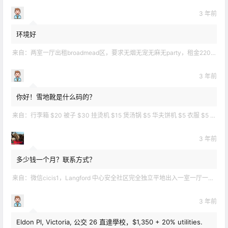
3 年前
环境好
来自：
两室一厅出租broadmead区，要求无烟无宠无麻无party，租金2200不包水电有意短信联系2508858496
3 年前
你好！雪地靴是什么码的？
来自：
行李箱 $20 被子 $30 挂烫机 $15 煲汤锅 $5 华夫饼机 $5 衣服 $5 雪地靴 $10 滑雪手套 $10 宜家衣物收纳 .
3 年前
多少钱一个月？联系方式？
来自：
微信cicis1，Langford 中心安全社区完全独立平地出入一室一厅一书房步行5分钟到公车站和商业圈 有后花园和.
3 年前
Eldon Pl, Victoria, 公交 26 直達學校，$1,350 + 20% utilities.