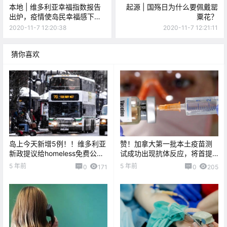
本地 | 维多利亚幸福指数报告
起源 | 国殇日为什么要佩戴罂
出炉，疫情使岛民幸福感下
粟花？
降！
2020-11-7 12:20:38
2020-11-7 12:21:11
猜你喜欢
岛上今天新增5例！！维多利亚
赞！加拿大第一批本土疫苗测
新政提议给homeless免费公交
试成功出现抗体反应，将首提
车使用？！
供7600万剂
5 年前
5 年前
0
171
0
205