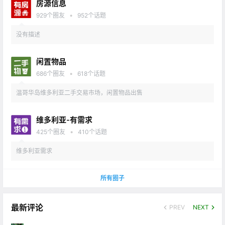
房源信息
•
929
个圈友
952
个话题
没有描述
闲置物品
•
686
个圈友
618
个话题
温哥华岛维多利亚二手交易市场，闲置物品出售
维多利亚-有需求
•
425
个圈友
410
个话题
维多利亚需求
所有圈子
最新评论
PREV
NEXT