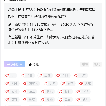
深悉｜倒计时3天！特朗普与拜登最可能胜选的3种地图数据
政治 | 拜登获胜！特朗普还能如何作妖？
岛上新增7例！加币$5要换新面孔，8名候选人“花落谁家”？
疫情导致近6个月犯罪率下降…
岛上新增3例！不敢生病，加拿大1/5人口负担不起处方药费
用！！维多利亚又有性侵案…
0
0
海报分享
收藏
bc
严重
主流
人口
公布
公民
加拿大
反应
发布
大选
如何
岛上
情况
我们
拜登
支持
新增
新添
最后
民调