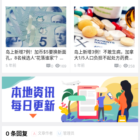
岛上新增7例！加币$5要换新面
岛上新增3例！不敢生病，加拿
孔，8名候选人“花落谁家”？疫
大1/5人口负担不起处方药费
情导致近6个月犯罪率下降...
用！！维多利亚又有性侵案...
5 年前
5 年前
0
169
0
258
0 条回复
文章作者
管理员
A
M