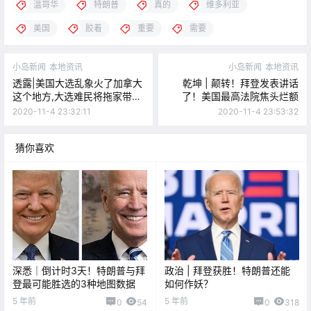
温哥华
特朗普
真的
维多利亚
美国
胶着
重要
需要
小岛新闻
本地资讯
小岛新闻
本地资讯
透露|美国大选乱象火了加拿大
乾坤 | 颠转！拜登发表讲话
这个地方,大选难民将拖家带口
了！美国最高法院焦头烂额
涌来
2020-11-4 23:32:11
2020-11-4 23:53:32
猜你喜欢
深悉｜倒计时3天！特朗普与拜
政治 | 拜登获胜！特朗普还能
登最可能胜选的3种地图数据
如何作妖？
5 年前
5 年前
0
54
0
318