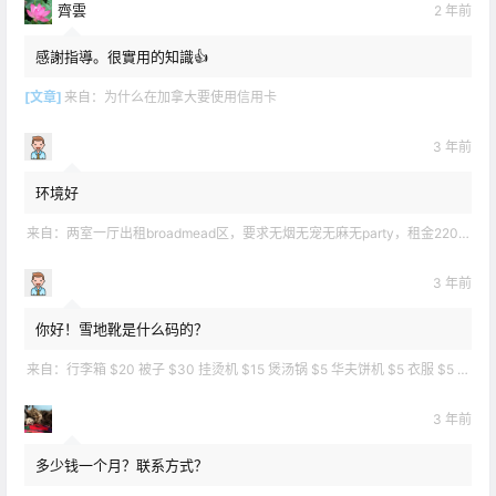
齊雲
2 年前
感謝指導。很實用的知識👍
[文章]
来自：
为什么在加拿大要使用信用卡
3 年前
环境好
来自：
两室一厅出租broadmead区，要求无烟无宠无麻无party，租金2200不包水电有意短信联系2508858496
3 年前
你好！雪地靴是什么码的？
来自：
行李箱 $20 被子 $30 挂烫机 $15 煲汤锅 $5 华夫饼机 $5 衣服 $5 雪地靴 $10 滑雪手套 $10 宜家衣物收纳 .
3 年前
多少钱一个月？联系方式？