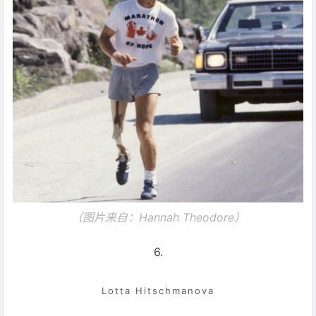
（图片来自：
Hannah Theodore
）
6.
Lotta Hitschmanova