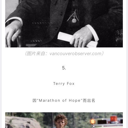
（图片来自：
vancouverobserver.com）
5.
Terry Fox
因“Marathon of Hope”而出名