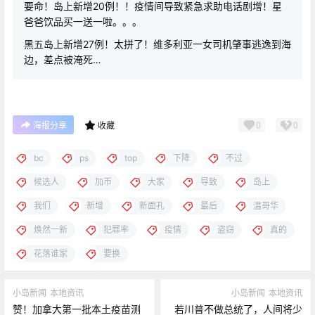
要命！岛上新增20例！！疫情间导致紧急求助电话剧增！星
爸爸饮品买一送一啦。。。
黑五岛上新增27例！太拼了！维多利亚一女司机肇事逃逸到海
边，差点被淹死…
0
0
海报分享
收藏
bc
ps
top
下降
不过
候选人
加币
大家
导致
岛上
我们
新增
新面孔
最后
温哥华
焕然一新
犯罪率
疫情
盗窃
真的
花落谁家
要换
小岛新闻
本地资讯
小岛新闻
本地资讯
赞！加拿大第一批本土疫苗测
若川普不做总统了，人间将少