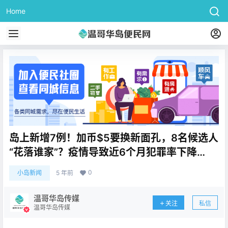
Home
岛上新增7例！加币$5要换新面孔，8名候选人
“花落谁家”？疫情导致近6个月犯罪率下降…
0
小岛新闻
5 年前
温哥华岛传媒
关注
私信
温哥华岛传媒