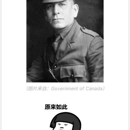
（图片来自：
Government of Canada
）