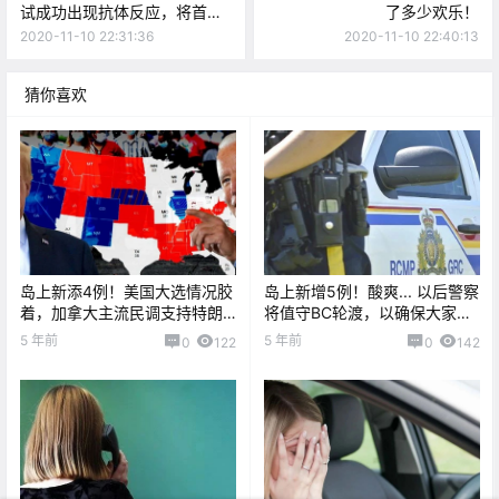
试成功出现抗体反应，将首提
了多少欢乐！
供7600万剂
2020-11-10 22:31:36
2020-11-10 22:40:13
猜你喜欢
岛上新添4例！美国大选情况胶
岛上新增5例！酸爽... 以后警察
着，加拿大主流民调支持特朗
将值守BC轮渡，以确保大家遵
普？！
守疫情规定！！
5 年前
5 年前
0
122
0
142