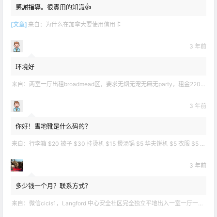
感謝指導。很實用的知識👍
[文章]
来自：
为什么在加拿大要使用信用卡
3 年前
环境好
来自：
两室一厅出租broadmead区，要求无烟无宠无麻无party，租金2200不包水电有意短信联系2508858496
3 年前
你好！雪地靴是什么码的？
来自：
行李箱 $20 被子 $30 挂烫机 $15 煲汤锅 $5 华夫饼机 $5 衣服 $5 雪地靴 $10 滑雪手套 $10 宜家衣物收纳 .
3 年前
多少钱一个月？联系方式？
来自：
微信cicis1，Langford 中心安全社区完全独立平地出入一室一厅一书房步行5分钟到公车站和商业圈 有后花园和.