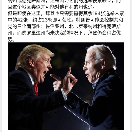
纳州或德克萨斯州，这是因为它们的选举投票较少，而
且这个地区类似并可能对他有利的州也少。
但是即使在这里，拜登也只需要赢得其余184张选举人票
中的42张，约占23％即可获胜。特朗普可能会控制共和
党的三个南部州：佐治亚州，北卡罗来纳州和得克萨斯
州，而佛罗里达州尚未决定的情况下，拜登仍会稍占优
势。