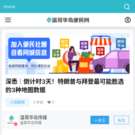
Home
深悉｜倒计时3天！特朗普与拜登最可能胜选
的3种地图数据
0
小岛新闻
5 年前
温哥华岛传媒
关注
私信
温哥华岛传媒