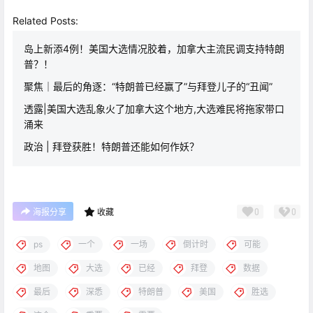
Related Posts:
岛上新添4例！美国大选情况胶着，加拿大主流民调支持特朗
普？！
聚焦｜最后的角逐：“特朗普已经赢了”与拜登儿子的“丑闻”
透露|美国大选乱象火了加拿大这个地方,大选难民将拖家带口
涌来
政治 | 拜登获胜！特朗普还能如何作妖？
0
0
海报分享
收藏
ps
一个
一场
倒计时
可能
地图
大选
已经
拜登
数据
最后
深悉
特朗普
美国
胜选