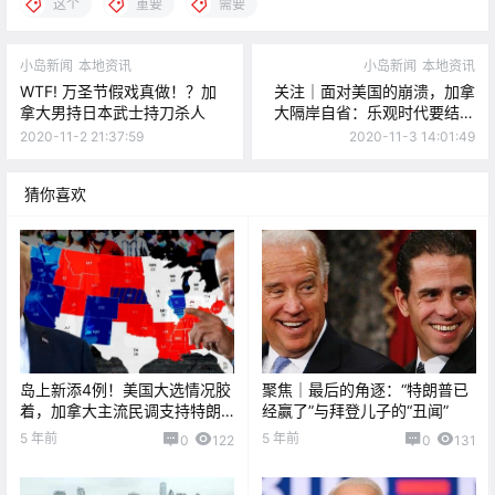
这个
重要
需要
小岛新闻
本地资讯
小岛新闻
本地资讯
WTF! 万圣节假戏真做！？加
关注｜面对美国的崩溃，加拿
拿大男持日本武士持刀杀人
大隔岸自省：乐观时代要结束
了么？
2020-11-2 21:37:59
2020-11-3 14:01:49
猜你喜欢
岛上新添4例！美国大选情况胶
聚焦｜最后的角逐：“特朗普已
着，加拿大主流民调支持特朗
经赢了”与拜登儿子的“丑闻”
普？！
5 年前
5 年前
0
122
0
131