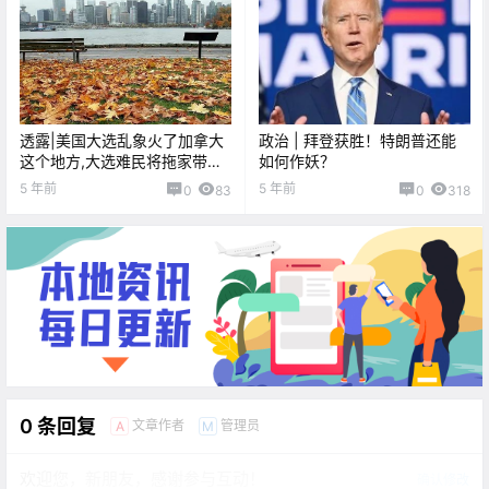
透露|美国大选乱象火了加拿大
政治 | 拜登获胜！特朗普还能
这个地方,大选难民将拖家带口
如何作妖？
涌来
5 年前
5 年前
0
83
0
318
0 条回复
文章作者
管理员
A
M
欢迎您，新朋友，感谢参与互动！
确认修改