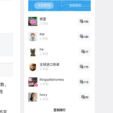
今日签到
连续签到
齊雲
155
2 年前
Kat
180
2 年前
he·
77
2 年前
全球进口快递
175
3 年前
Kingsellshomes
115
计数，
4 年前
违
Ivory
50
4 年前
签到排行
不宣