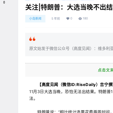
0
关注|特朗普：大选当晚不出
0
180
小岛新闻
5 年前
原文始发于微信公众号（高度见闻）：维多利
点击文
【
高度见闻
（微信ID:
RiseDaily）吉宁
11月3日大选当晚，恐怕无法出结果。
特朗普
法。
特朗普说：“相比统计选票花费两周时间