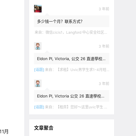
3 年前
多少钱一个月？联系方式？
来自：
微信cicis1，Langford 中心安全社区完全独立平地出入一室一厅一书房步行5分钟到公车站和商业圈 有后花园和.
3 年前
Eldon Pl, Victoria, 公交 26 直達學校，
$1,350 + 20% utilities.
[话题]
来自：
【求租】Uvic男学生求1-4月短租
3 年前
Eldon Pl, Victoria 公交 26 直達學校，
$1,350 + utilities.
[话题]
来自：
【租房】您好～这里uvic学生 明年1月份开始 希望找个独立出入的 爱干净 谢谢！
文章聚合
11月