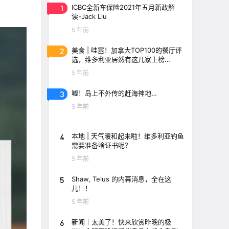
1
ICBC全新车保险2021年五月新政解
读-Jack Liu
5 年前
2
美食 | 哇塞！加拿大TOP100的餐厅评
选，维多利亚居然有这几家上榜
了！！
5 年前
3
嘘！岛上不外传的赶海神地…
5 年前
4
本地 | 天气暖和起来啦！维多利亚钓鱼
需要准备啥证书呢？
5 年前
5
Shaw, Telus 的内幕消息，全在这
儿！！
5 年前
6
新闻｜太美了！快来欣赏昨晚的极