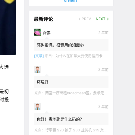
所有圈子
最新评论
PREV
NEXT
齊雲
2 年前
感謝指導。很實用的知識👍
[文章]
来自：
为什么在加拿大要使用信用卡
大选
3 年前
环境好
只是初
来自：
两室一厅出租broadmead区，要求无烟无宠无麻无party，租金2200不包水电有意短信联系2508858496
时投
3 年前
你好！雪地靴是什么码的？
来自：
行李箱 $20 被子 $30 挂烫机 $15 煲汤锅 $5 华夫饼机 $5 衣服 $5 雪地靴 $10 滑雪手套 $10 宜家衣物收纳 .