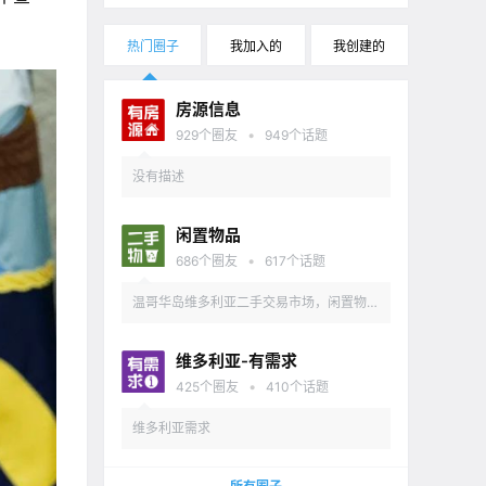
热门圈子
我加入的
我创建的
房源信息
•
929
个圈友
949
个话题
没有描述
闲置物品
•
686
个圈友
617
个话题
温哥华岛维多利亚二手交易市场，闲置物品
出售
维多利亚-有需求
•
425
个圈友
410
个话题
维多利亚需求