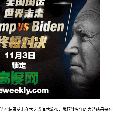
r说：“选举结果从未在大选当晚就公布，我预计今年的大选结果会在