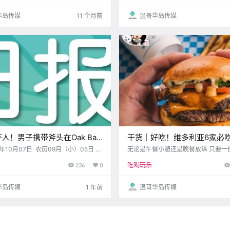
放飞了？ 先
华岛传媒
11 个月前
温哥华岛传媒
人！男子携带斧头在Oak Bay
干货｜好吃！维多利亚6家必
骂！维多利亚马拉松周末开跑~
让你停不下来的美味体验！
4年10月07日 农历09月（小）05日
无论是午餐小憩还是晚餐放纵 只要一
 今日黄历 > 维多利亚本周气象
轻松搞定！ 维多利亚市区和周边 充
236
0
吃喝玩乐
预报（华氏度） 日 一 二 三 四 五 六 .
动的汉堡店 每一家都有各自的特色 
到创意独特的搭配 总有一款会让你心
精心挑选了 六家不同风.
华岛传媒
1 年前
温哥华岛传媒