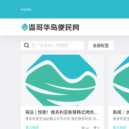
Home
全部标签
探店 | 惊艳！维多利亚新晋韩式烤肉排
新闻｜
队王，顶级肉质配上明火炙烤，肉食控
新店，
维多利亚生活必备公众号点击 我在维多利亚 关
维多利亚生
注并置顶 2026.4.21 我想一直在你身边北美最大
注并置顶 
必冲！
回原住民
华人社区
42
0
华人社区
亚洲超市 昨天终于打卡了 维多利亚刚开业不久
顶级科创