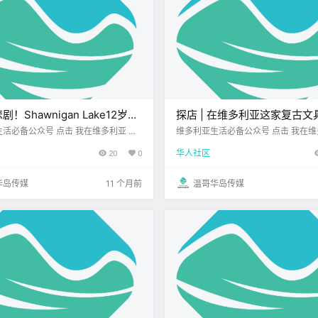
！Shawnigan Lake12岁少
探店 | 在维多利亚这家复古文
身亡！维多利亚知名餐车接连遭
打字机找回慢时光！
众号 点击 我在维多利亚 关
维多利亚生活必备公众号 点击 我在维多利亚 关
注并置顶 2025.8.26 我想一直在你身边 公.
注并置顶 2025.8.26 我想一直在你身边 那
坏！
20
0
华人社区
在市中心闲逛 走在Johnson Street
现一个 不起眼的小角落 原来这里藏着一
华岛传媒
11 个月前
温哥华岛传媒