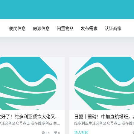
便民信息
房源信息
闲置物品
发布需求
认证商家
太好了！维多利亚餐饮大佬又开
日报｜重磅！中加直航增班，
炸鸡生蚝样样行！BC省省长撤
次将迎来大幅提升！Hullo码
活必备公众号点击 我在维多利亚 关
维多利亚生活必备公众号点击 我在维
2026.4.21 我想一直在你身边维多利亚
注并置顶 2026.4.21 我想一直在你
法案修改，承认“带错了路”！
迁！
16
0
华人社区
学校北美最大亚洲超市 大家周二好呀~
正宗越南米粉店您值得信赖的地产经纪