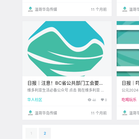
大 商超的超值优惠 无论是美食饮品 还是生活.
温哥华岛传媒
11 个月前
温哥
日报｜注意！BC省公共部门工会要罢
日报｜吓
工！公共服务要停摆？Saanich枪击案
大喊咒
维多利亚生活必备公众号 点击 我在维多利亚 关
公元202
注并置顶 2025.8.29 我想一直在你身边 公元202
星期一 天秤座 <
后，3人被控持械罪！
华人社区
46
0
吃喝玩乐
5年8月29日 农历7月7日 星期五 处女座 < 今日
黄历 > 维多利亚本周气象预报（摄.
温哥华岛传媒
11 个月前
温哥
1
2