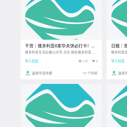
干货｜维多利亚6家华夫饼必打卡！甜
日报｜悲剧
咸都有，吃到停不下来！
年车祸
维多利亚生活必备公众号 点击 我在维多利亚 关
维多利亚生活必备公
注并置顶 2025.8.25 我想一直在你身边 维多利
窃与破
华人社区
115
0
华人社区
亚的吃货们集合啦！ 华夫饼不只是早餐 它完全
可以是 全天候的心情治愈神器～ Victoria Bu.
温哥华岛传媒
11 个月前
温哥