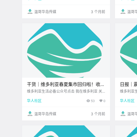
就红透半边天的 OX Korean BBQ！ 听闻这家店
忙碌的一
的设备 都是直接从韩国运过来的.
工作生活都
温哥华岛传媒
3 个月前
温哥
干货｜维多利亚春夏集市回归啦！收下
日报｜
这份宝藏集市清单！
案，一
维多利亚生活必备公众号点击 我在维多利亚 关
维多利亚生
注并置顶 2026.4.20 我想一直在你身边北美最大
注并置顶 
头突发
华人社区
53
0
华人社区
亚洲超市维多利亚自助火锅店 大维多利亚地区的
正宗越南
市集季正式回归啦！ 这里有新鲜水灵的本地蔬果
6年4月2
独一无二的手作好物 还有现.
黄历 > 
温哥华岛传媒
3 个月前
温哥