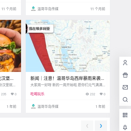
来看看 今天的新闻吧！ La.
这个Labour Day长周末 维多利亚将被音乐 美
食、艺术与欢笑点亮 不管是想去市.
11 个月前
温哥华岛传媒
11 个月前
吃汉堡，
新闻｜注意！温哥华岛西岸暴雨来袭！
Swartz Bay码头正在升级改造~
份汉堡就能
大家周一好呀 新的一周开始啦 愿你们元气满满~
满了让人心
上周维多利亚 Inner Harbour 迎来了几位 活力满
235
0
吃喝玩乐
232
0
从经典美味
满的“海洋精灵” 一群虎鲸游进港湾 喷水嬉戏 场
动！ 博主
面温馨又奇妙 当时Inner Harbour人不多 只有少
数几位幸运的朋.
1 年前
温哥华岛传媒
1 年前
❮
❯