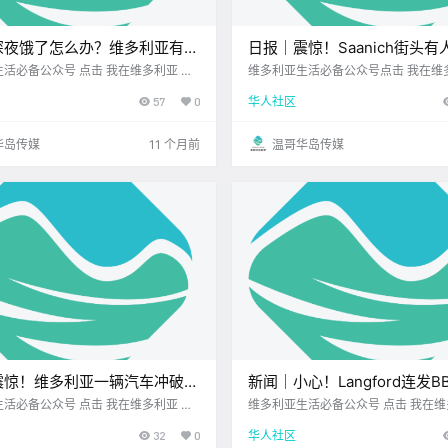
深夜饿了怎么办？维多利亚有这
日报｜震惊！Saanich街头
好去处！
枪！大维多利亚学区恢复校警
众号 点击 我在维多利亚 关
维多利亚生活必备公众号点击 我在维
25.8.27 我想一直在你身边 维多利
注并置顶 2025.8.27 我想一直在你
57
0
华人社区
多在 晚上10点、11点就关门 但夜生
亚洲超市您值得.
活可 不一定到此为止 Victoria Buzz 无.
华岛传媒
11 个月前
温哥华岛传媒
震惊！维多利亚一辆汽车冲破围
新闻｜小心！Langford连发
入超市停车场倒扣在地！维多利
案，行人无辜中弹！美国野火
众号 点击 我在维多利亚 关
维多利亚生活必备公众号 点击 我在维多利亚 关
注并置顶 2025.8.28 我想一直在你身边 公.
注并置顶 2025.8.29 我想一直在你身边 大
女子住宅内发现尸体！
大维多利亚，周末将被雾霾笼
32
0
华人社区
五好呀~ 长周末近在眼前 心情是不是