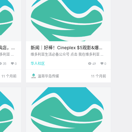
具店，用
新闻｜好棒！Cineplex $5观影&爆米
花活动限时回归！Saanich Fair周末登
维多利亚生活必备公众号 点击 我在维多利亚 关
天我
注并置顶 2025.8.26 我想一直在你身边 大家周
场，看看今年有何亮点！
35
0
华人社区
49
0
上时 偶然发
二好呀~ 新的一周已步入正轨 希望你元气满满！
家 特别.
一起先来看看 今天的新闻吧~ Cineplex.
11 个月前
温哥华岛传媒
11 个月前