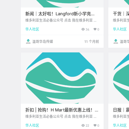
新闻｜太好啦！Langford新小学亮
干货｜
相，下周迎新生！维多利亚和Saanich
些夜宵
维多利亚生活必备公众号 点击 我在维多利亚 关
维多利亚生活必备公
注并置顶 2025.8.27 我想一直在你身边 大家周
注并置顶 20
将新增数十个电动车充电桩！
华人社区
34
0
华人社区
三好呀~ 工作周已过半 希望你一切顺利 一起先
亚的餐厅大
来看看 今天的新闻吧~ Langford新小学亮.
温哥华岛传媒
11 个月前
温哥
折扣 | 抢购！H Mart最新优惠上线！
日报｜
Walmart、Save-On-Foods、Fairway
栏，坠
维多利亚生活必备公众号 点击 我在维多利亚 关
维多利亚生活必备公
注并置顶 2025.8.28 我想一直在你身边 每周折
好价不断！
亚失踪
华人社区
22
0
华人社区
扣时间到！ 博主特意为 大家精选了 维多利亚各