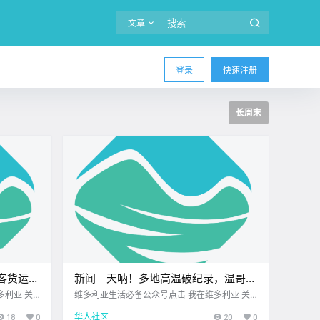
文章
登录
快速注册
长周末
客货运频
新闻｜天呐！多地高温破纪录，温哥华
头临时搬
岛今春首场山火燃起！Esquimalt海盗
多利亚 关
维多利亚生活必备公众号点击 我在维多利亚 关
身边维多利亚
注并置顶 2026.4.20 我想一直在你身边维多利亚
节游行今年取消！
18
0
华人社区
20
0
公元202
顶级科创学校北美最大亚洲超市 大家周一好呀！