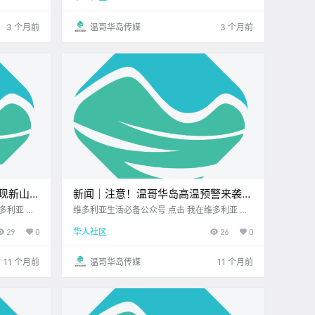
座 < 今日
开启新的一周 阳光照进了窗户 希望能给正在忙
碌的你 带来一点好心情 既然.
3 个月前
温哥华岛传媒
3 个月前
发现新山
新闻｜注意！温哥华岛高温预警来袭！
 Place
维多利亚超人气意大利晚宴快闪来啦！
维多利亚生活必备公众号 点击 我在维多利亚 关
注并置顶 2025.8.25 我想一直在你身边 公.
注并置顶 2025.8.25 我想一直在你身边 大家周
29
0
华人社区
26
0
一好呀~ 新的一周状态如何 希望你开了个好头
一起先来看看 今天的新闻吧~ 温哥华岛高.
11 个月前
温哥华岛传媒
11 个月前