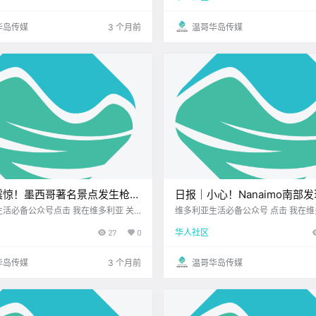
周已经步入正轨 希望大家都能元气满满
6年4月21日 农历3月5日 星期二 白羊
顺心！ 忙里偷闲也.
黄历 > 维多利亚本周气象.
华岛传媒
3 个月前
温哥华岛传媒
震惊！墨西哥著名景点发生枪击
日报｜小心！Nanaimo南部
名加拿大游客遇难！西温渡轮码
火！Saanich Commonwealth
活必备公众号点击 我在维多利亚 关
维多利亚生活必备公众号 点击 我在维多利亚 关
2026.4.20 我想一直在你身边维多利亚
事件，航船延误6小时！
游泳池关闭检修！
27
0
华人社区
米粉店您值得信赖的地产经纪公元202
0日 农历3月4日 星期一 白羊座 < 今日
维多利亚本周气象.
华岛传媒
3 个月前
温哥华岛传媒