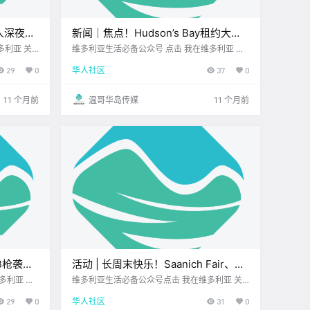
有人深夜鸣
新闻｜焦点！Hudson’s Bay租约大战
项目！
还在继续，刘伟宏能否笑到最后？温哥
多利亚 关
维多利亚生活必备公众号 点击 我在维多利亚 关
身边北美最大
注并置顶 2025.8.28 我想一直在你身边 大家周
华岛新增270个课前课后托管名额！
29
0
华人社区
37
0
四好呀~ 离周五只差一步 长周末已经在眨眼～
先一起来看看 今天的新闻吧~ Hudson’s .
11 个月前
温哥华岛传媒
11 个月前
BB枪袭击
活动 | 长周末快乐！Saanich Fair、艺
烟雾飘入
穗节、加勒比狂欢节、晨光瑜伽、花园
维多利亚生活必备公众号点击 我在维多利亚 关
家周
注并置顶 2025.8.29 我想一直在你身边您值得信
罩！
艺术展嗨翻维多利亚！
29
0
华人社区
31
0
已经 提前
赖的地产经纪 夏天的尾巴 总要用点热闹来收尾