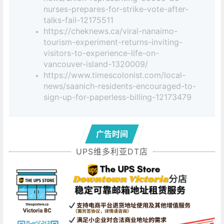
nurses-prepares-for-strike-vote-after-
talks-fail-12175511
https://cheknews.ca/viral-nanaimo-
tourism-experiment-returns-inviting-
visitors-to-experience-life-on-
vancouver-island-1320009/
https://www.timescolonist.com/local-
news/saanich-residents-encouraged-to-
sign-up-for-paperless-billing-12173479
广告时间
UPS维多利亚DT店