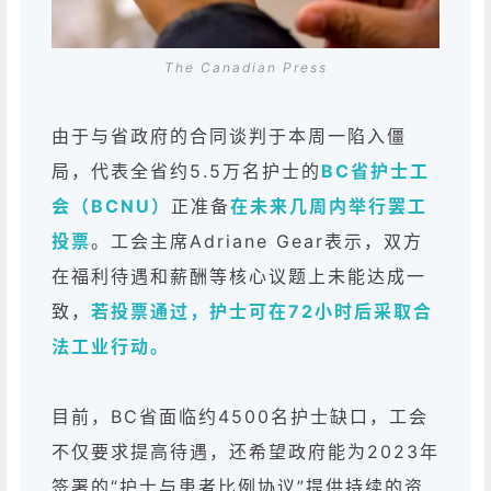
The Canadian Press
由于与省政府的合同谈判于本周一陷入僵
局，代表全省约5.5万名护士的
BC省护士工
会（BCNU）
正准备
在未来几周内举行罢工
投票
。工会主席Adriane Gear表示，双方
在福利待遇和薪酬等核心议题上未能达成一
致，
若投票通过，护士可在72小时后采取合
法工业行动。
目前，BC省面临约4500名护士缺口，工会
不仅要求提高待遇，还希望政府能为2023年
签署的“护士与患者比例协议”提供持续的资