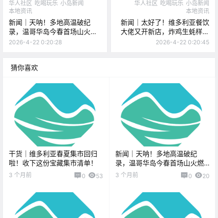
华人社区
吃喝玩乐
小岛新闻
华人社区
吃喝玩乐
小岛新闻
本地资讯
本地资讯
新闻｜天呐！多地高温破纪
新闻｜太好了！维多利亚餐饮
录，温哥华岛今春首场山火燃
大佬又开新店，炸鸡生蚝样样
起！Esquimalt海盗节游行今年
行！BC省省长撤回原住民法案
2026-4-22 0:20:28
2026-4-22 0:20:45
取消！
修改，承认“带错了路”！
猜你喜欢
干货｜维多利亚春夏集市回归
新闻｜天呐！多地高温破纪
啦！收下这份宝藏集市清单！
录，温哥华岛今春首场山火燃
起！Esquimalt海盗节游行今年
3 个月前
3 个月前
0
53
0
20
取消！