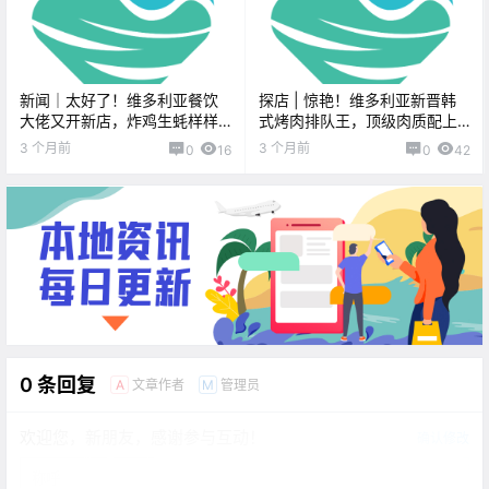
新闻｜太好了！维多利亚餐饮
探店 | 惊艳！维多利亚新晋韩
大佬又开新店，炸鸡生蚝样样
式烤肉排队王，顶级肉质配上
行！BC省省长撤回原住民法案
明火炙烤，肉食控必冲！
3 个月前
3 个月前
0
16
0
42
修改，承认“带错了路”！
0 条回复
文章作者
管理员
A
M
欢迎您，新朋友，感谢参与互动！
确认修改