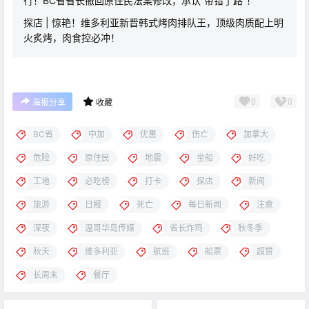
行！BC省省长撤回原住民法案修改，承认“带错了路”！
探店 | 惊艳！维多利亚新晋韩式烤肉排队王，顶级肉质配上明
火炙烤，肉食控必冲！
0
0
海报分享
收藏
BC省
中加
优惠
伤亡
加拿大
危险
原住民
地震
坐船
好吃
工地
必吃榜
打卡
探店
新闻
旅游
日报
死亡
每日新闻
注意
深夜
温哥华岛传媒
省长炸鸡
秋冬季
秋天
维多利亚
航班
船票
超赞
长周末
餐厅