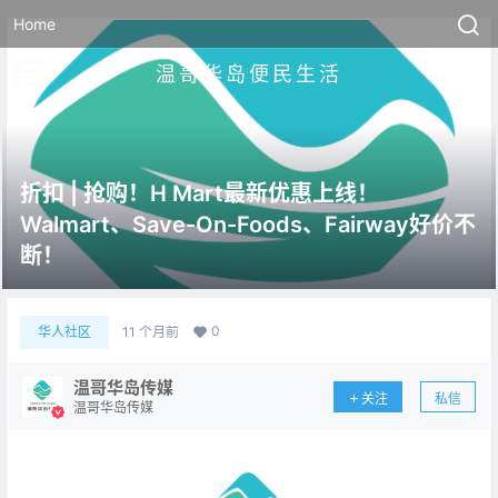
Home
温哥华岛便民生活
折扣 | 抢购！H Mart最新优惠上线！
Walmart、Save-On-Foods、Fairway好价不
断！
0
华人社区
11 个月前
温哥华岛传媒
关注
私信
温哥华岛传媒