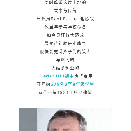
同时尊重这片土地的
故事与传统
省议员Ravi Parmar也感叹
他当年参与学校命名
如今见证校舍落成
最期待的就是走廊里
很快会充满孩子们的
笑声
与此同时
大维多利亚的
Cedar Hill初中
也将启用
可容纳
575名6至8年级学生
取代一栋1931年的老建筑