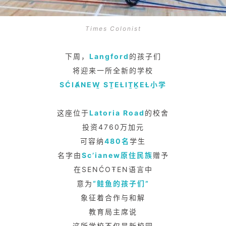
Times Colonist
下周，
Langford
的孩子们
将迎来一所全新的学校
SĆIȺNEW̱ SṮEȽIṮḴEȽ小学
这座位于
Latoria Road
的校舍
投资4760万加元
可容纳
480名
学生
名字由
Sc’ianew原住民族
赠予
在SENĆOŦEN语言中
意为
“鲑鱼的孩子们”
象征着合作与和解
教育局主席说
这所学校不仅是新校园