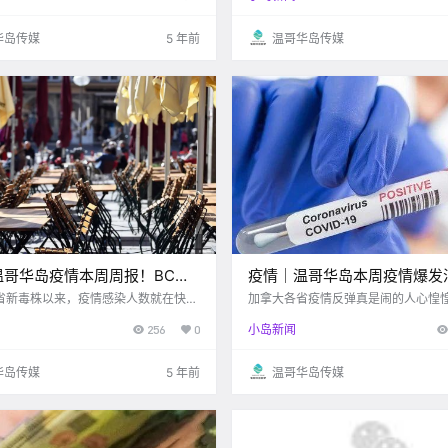
 可以为两辆车提供充电需求 这同时也是
自拔。也难怪齐全的保健品，诱人的
每次一逛就是大半天。 这篇文章小.
华岛传媒
5 年前
温哥华岛传媒
温哥华岛疫情本周周报！BC省
疫情｜温哥华岛本周疫情爆发
长禁堂食至五月…
毒株传播力极高…
c省新毒株以来，疫情感染人数就在快速
加拿大各省疫情反弹真是闹的人心惶惶
这周的数字就又让人看的心惊肉跳的。
卫生官员宣布COVID-19病例激增，
256
0
小岛新闻
生官Bonnie Henry表示，第三波疫
一个小长假内，BC省新增确诊人数就高
去。 话不多说，跟着小编一
人。这之后没隔几天，4月8日bc省一
本周岛上的疫情情况吧.
3宗确诊个案，再创单日最高纪录。不
华岛传媒
5 年前
温哥华岛传媒