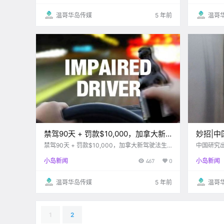
温哥华岛传媒
5 年前
温哥
禁驾90天 + 罚款$10,000，加拿大新
妙招|
驾驶法生效！严查分心驾驶 ……
布细节,
禁驾90天 + 罚款$10,000，加拿大新驾驶法生
中国研究
效！严查分心驾驶 ......
小岛新闻
467
0
小岛新闻
温哥华岛传媒
5 年前
温哥
1
2