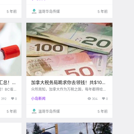
折扣福利，
个$20（有一个全新的) #话题配图 .
5 年前
温哥华岛传媒
5 年前
汇总！新
加拿大税务局跪求你去领钱！共$10亿
支票未兑现，每人最多几千刀！
！BC省
众所周知，加拿大作为万税之国，每年都得给他
上周短短的
贡献不少钱， 像料姐我是因为还有学费，所以有
392
0
小岛新闻
304
0
达4,040
退税，不过我也经常会想，假如有一天学费用完
日新增129
了，那咋办？ 不过你有想过吗，有的人就真的这
仅如.
么凡，即使加拿大税务局给他钱.
5 年前
温哥华岛传媒
5 年前