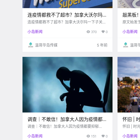
连疫情都救不了超市？加拿大沃尔玛一
敲黑板
下子关闭6家店！原因居然是…
做这事
连疫情都救不了超市？加拿大沃尔玛一下子关闭
原文始发于
6家店！原因居然是...
华）：维多利亚 眼看着又到
小岛新闻
370
0
小岛新闻
季，今年
了，受疫
福利金，
温哥华岛传媒
5 年前
温哥
调查｜不敢信！加拿大人因为疫情都要
怀旧 |
抑郁了！！
亚，现
调查｜不敢信！加拿大人因为疫情都要抑郁
怀旧 | 
了！！
更增添了
小岛新闻
151
0
小岛新闻