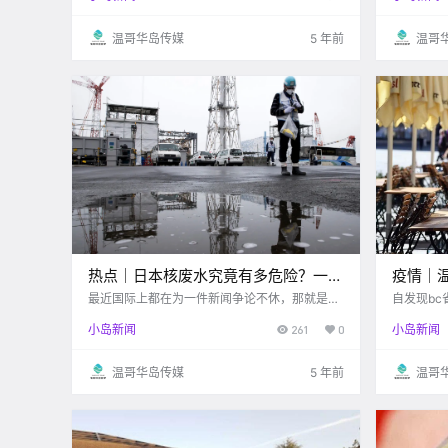
咱们BC啦 BC省医保卡能报销的海外就医费用 一
Bridge)
共只.
维.
温哥华岛传媒
5 年前
温哥
热点｜日本核废水究竟有多危险？一篇
疫情｜
文章了解日本核废水排入海的原委！
将或延
最近国际上都在为一件新闻争论不休，那就是日
自发现b
本计划将核废水排入大海。在这篇文章里，就和
的增长，
小岛新闻
261
0
小岛新闻
小编来看看事情的起因经过吧。 google 说起这
BC省首席卫
件事情，还是要追溯到10年前。 2011年3月11
情还可能继续恶化下
日东京时间14:4.
起来看看
温哥华岛传媒
5 年前
温哥