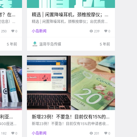
考？在家
精选 | 闲置降噪耳机，颈椎按摩仪；出
优质房源；求带物，求厨具；大学生找
民信息）：
精选 | 闲置降噪耳机，颈椎按摩仪；出优质房
源；求带物，求厨具；大学生找兼职！
兼职！
250
0
小岛新闻
239
0
5 年前
温哥华岛传媒
5 年前
多利亚有
新增23例！不要急！目前仅有15%的
妖风造成
申请者收到了BC省福利金！！维多利
400座迷你
新增23例！不要急！目前仅有15%的申请者收到
！！
了BC省福利金！！维多利亚近期发生多起“入店
亚近期发生多起“入店盗窃”案件！！
182
0
小岛新闻
201
0
盗窃”案件！！