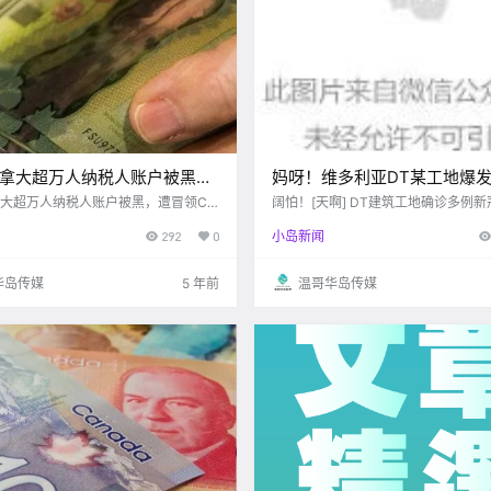
加拿大超万人纳税人账户被黑，
妈呀！维多利亚DT某工地爆
ERB福利金！
冠！别想了，BC省疫情政策
拿大超万人纳税人账户被黑，遭冒领CE
阔怕！[天啊] DT建筑工地确诊多例
！
浪汉有可能无法住在公园了，可以大
放松！
292
0
小岛新闻
散步啦！！BC省短期内解封无望，亨
示BC省还任道重远...
华岛传媒
5 年前
温哥华岛传媒