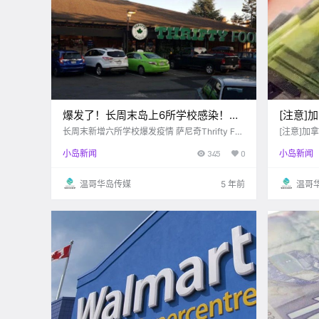
爆发了！长周末岛上6所学校感染！还
[注意]
有维多利亚的这家超市…
遭冒领C
长周末新增六所学校爆发疫情 萨尼奇Thrifty Foo
[注意]加
d员工感染 Victoria buzz 仅仅一个长周末的时
RB福利金
小岛新闻
345
0
小岛新闻
间 维多利亚再次疯狂爆发疫情 共计有6所学校内
有疫情爆发 不仅如此，还有超市员工也被感染 .
温哥华岛传媒
5 年前
温哥