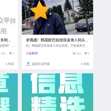
发多例新
求偶遇！韩国欧巴拍戏现身渔人码头！
近期不会
开森，RRU今年秋季将或恢复面授
新冠病例？流
哇！韩国欧巴现身渔人码头拍戏，不知道有空会
胆的去公园
不会来岛上散心呢...吓！DT今早发生车祸，受害
课！！
325
0
小岛新闻
524
0
利博士表
人或有生命危险...好消息，RRU官宣九月将或重
开面授课啦～
5 年前
温哥华岛传媒
5 年前