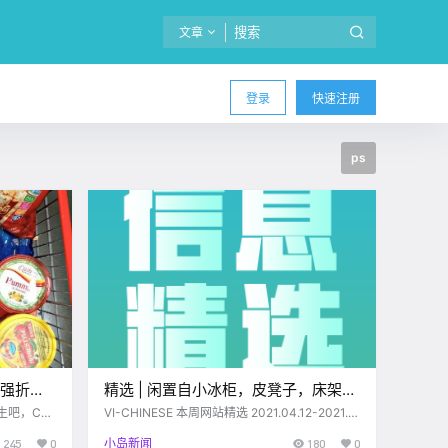
文章
登录
快速注册
ps
超强折扣
精选 | 闲置自小冰柜，皮凳子，床架；
近uvic出租；求人修理水泵；薡茶招人
生吧，Cos
VI-CHINESE 本周网站精选 2021.04.12-2021.0
。自小编从
4.16 www.vi-chinese.com 闲置篇 # 小冰柜+皮
啦~
245
0
小岛新闻
180
0
stco无法
凳子 【闲置】小冰柜$20 ，皮凳子$10，包包4