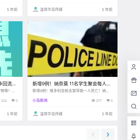
5 年前
温哥华岛传媒
5 年前
多回流好
新增9例！纳奈莫 11名学生聚会每人被
……
罚$230！！
好物等！一
新增9例！维多利亚枪击案导致一人死亡！纳奈
莫 11名学生聚会每人被罚$230！！
224
0
小岛新闻
277
0
5 年前
温哥华岛传媒
5 年前
❮
❯