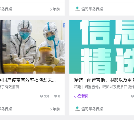
华岛传媒
5 年前
温哥华岛传媒
中国国产疫苗有效率揭晓却未公
精选 | 闲置吉他，眼影以及更
张文宏建议:领导先打
物等！一只德牧小宝宝找新家
出了有效疫苗！
精选 | 闲置吉他，眼影以及更多回流
只德牧小宝宝找新家......
301
0
小岛新闻
华岛传媒
5 年前
温哥华岛传媒