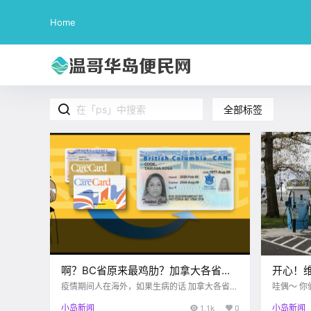
Home
全部标签
啊？BC省原来最鸡肋？加拿大各省医
开心！
保卡大比拼！
首个电
疫情期间人在海外，如果生病的话 加拿大各省的
哇偶～ 你
医保卡可以 cover哪些海外就医费用呢？ 一起来
直流（DC）充电站
小岛新闻
1.1k
0
小岛新闻
看看吧～ 01.BC省医保卡 — 首先要说的当然是
这个充电站靠