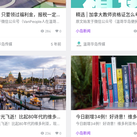
！只要领过福利金，报税一定要
精选 | 加拿大教师资格证怎么
！否则罚到你哭！
办公抵税即可退$500！
微信公众号（VanPeople人在温哥
原文始发于微信公众号（温哥华岛便
了一年一度的报税
维多利亚 VI-CHINESE 本周信息精选 2021.01.2
284
0
小岛新闻
保税可谓是有史以来最复杂的保税年
4-2021.01.31 www.vi-chinese.com 认证一
情影响，加拿大政府发出了各种各样的
次，终身.
领的时候很爽，但是在报税前.
华岛传媒
5 年前
温哥华岛传媒
 时光飞逝！比起80年代的维多利
今日剧增34例！好诗意！维
代更增添了一丝悠然自得！
400座迷你信箱图书馆！昨夜
时光飞逝！比起80年代的维多利亚，现代
今日剧增34例！好诗意！维多利亚有
一丝悠然自得！
信箱图书馆！昨夜妖风造成多地断电
多地断电！！
234
0
小岛新闻