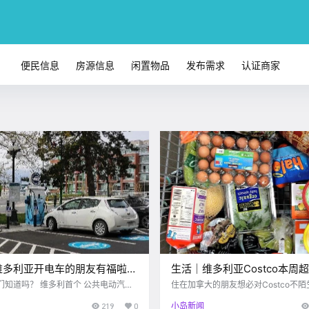
便民信息
房源信息
闲置物品
发布需求
认证商家
维多利亚开电车的朋友有福啦！
生活｜维多利亚Costco本周
车充电服务站开放啦！！
精选，走过路过不要错过！！
们知道吗？ 维多利首个 公共电动汽车
住在加拿大的朋友想必对Costco不陌
 开放啦！！！ victoria buzz
tco的实惠、性价比高是有目共睹的
219
0
小岛新闻
近 约翰逊街大桥(Johnson Street
办了Costco的会员卡，就沉迷于逛Co