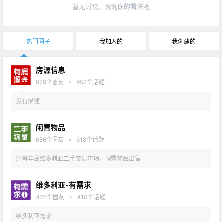
暂无讨论，说说你的看法吧
热门圈子
我加入的
我创建的
房源信息
•
929
个圈友
952
个话题
没有描述
闲置物品
•
686
个圈友
618
个话题
温哥华岛维多利亚二手交易市场，闲置物品出售
维多利亚-有需求
•
425
个圈友
410
个话题
维多利亚需求