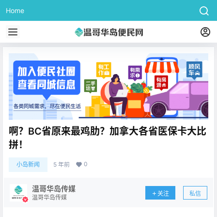
Home
啊？BC省原来最鸡肋？加拿大各省医保卡大比
拼！
0
小岛新闻
5 年前
温哥华岛传媒
关注
私信
温哥华岛传媒