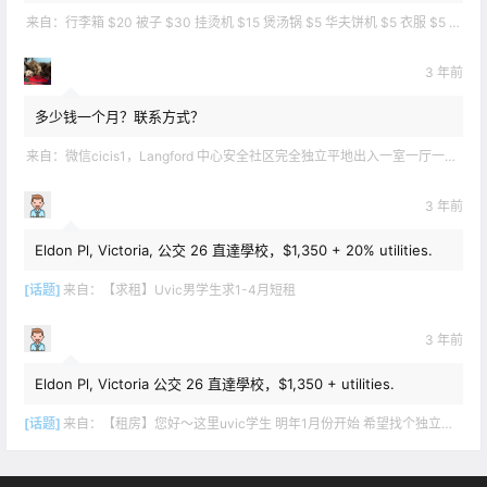
来自：
行李箱 $20 被子 $30 挂烫机 $15 煲汤锅 $5 华夫饼机 $5 衣服 $5 雪地靴 $10 滑雪手套 $10 宜家衣物收纳 .
3 年前
多少钱一个月？联系方式？
来自：
微信cicis1，Langford 中心安全社区完全独立平地出入一室一厅一书房步行5分钟到公车站和商业圈 有后花园和.
3 年前
Eldon Pl, Victoria, 公交 26 直達學校，$1,350 + 20% utilities.
[话题]
来自：
【求租】Uvic男学生求1-4月短租
3 年前
Eldon Pl, Victoria 公交 26 直達學校，$1,350 + utilities.
[话题]
来自：
【租房】您好～这里uvic学生 明年1月份开始 希望找个独立出入的 爱干净 谢谢！