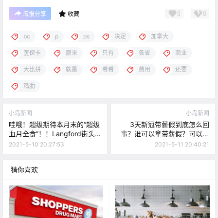
0
0
海报分享
收藏
bc
p
ps
决定
加拿大
医保卡
原来
只有
各省
商业
大比拼
就是
看看
费用
还要
鸡肋
小岛新闻
小岛新闻
哇哦！超级期待本月末的“超级
3天新冠带薪假到底怎么回
血月全食”！！Langford街头
事？谁可以拿带薪假？可以拿
惊现裸男狂奔。。。
多少钱呢？？
2021-5-10 20:27:53
2021-5-11 20:40:21
猜你喜欢