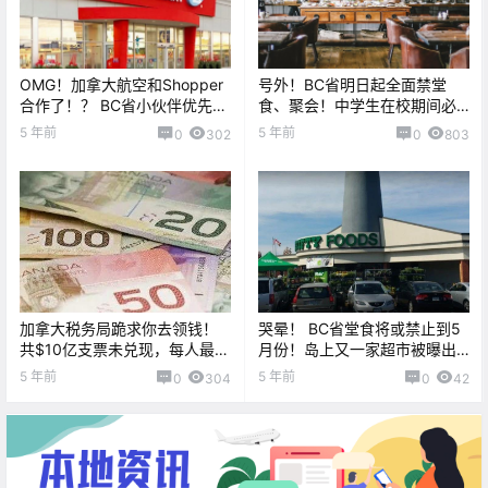
OMG！加拿大航空和Shopper
号外！BC省明日起全面禁堂
合作了！？ BC省小伙伴优先约
食、聚会！中学生在校期间必
核酸检测？
须戴口罩！
5 年前
5 年前
0
302
0
803
加拿大税务局跪求你去领钱！
哭晕！ BC省堂食将或禁止到5
共$10亿支票未兑现，每人最多
月份！岛上又一家超市被曝出
几千刀！
疫情感染。。。
5 年前
5 年前
0
304
0
42