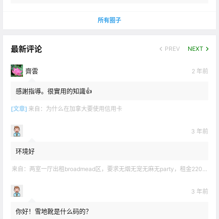
所有圈子
最新评论
PREV
NEXT
齊雲
2 年前
感謝指導。很實用的知識👍
[文章]
来自：
为什么在加拿大要使用信用卡
3 年前
环境好
来自：
两室一厅出租broadmead区，要求无烟无宠无麻无party，租金2200不包水电有意短信联系2508858496
3 年前
你好！雪地靴是什么码的？