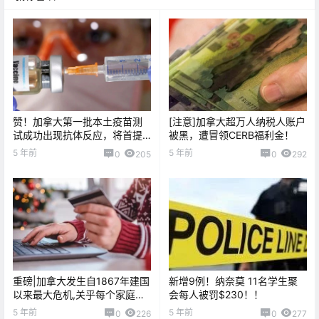
赞！加拿大第一批本土疫苗测
[注意]加拿大超万人纳税人账户
试成功出现抗体反应，将首提
被黑，遭冒领CERB福利金！
供7600万剂
5 年前
5 年前
0
205
0
292
重磅|加拿大发生自1867年建国
新增9例！纳奈莫 11名学生聚
以来最大危机,关乎每个家庭！
会每人被罚$230！！
电商惨啦！
5 年前
5 年前
0
226
0
277