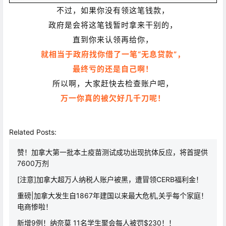
不过，如果你没有领这笔钱款，
政府是会将这笔钱暂时拿来干别的，
直到你来认领再给你，
就相当于政府找你借了一笔“无息贷款”，
最终亏的还是自己啊！
所以啊，大家赶快去检查账户吧，
万一你真的被欠好几千刀呢！
Related Posts:
赞！加拿大第一批本土疫苗测试成功出现抗体反应，将首提供
7600万剂
[注意]加拿大超万人纳税人账户被黑，遭冒领CERB福利金！
重磅|加拿大发生自1867年建国以来最大危机,关乎每个家庭！
电商惨啦！
新增9例！纳奈莫 11名学生聚会每人被罚$230！！