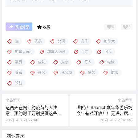
0
0
海报分享
收藏
ps
优质
兑现
几千
加拿大
加拿大cra
加拿大退税
半年
可以
学费
成功
支票
每人
电脑
看看
税务
税务局
贷款
跪求
领钱
小岛新闻
小岛新闻
这两天在网上约疫苗的人注
期待！Saanich嘉年华游乐场
意！预约时千万别提供这些信
今年有戏开放！！无语，居然
息，小心被骗！
有人划车胎为乐。。
2021-4-7 21:22:48
2021-4-7 21:41:38
猜你喜欢