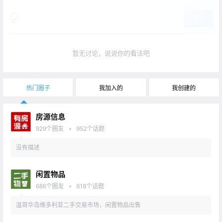
提交
暂无讨论，说说你的看法吧
热门圈子
我加入的
我创建的
房源信息
•
929
个圈友
952
个话题
没有描述
闲置物品
•
686
个圈友
618
个话题
温哥华岛维多利亚二手交易市场，闲置物品出售