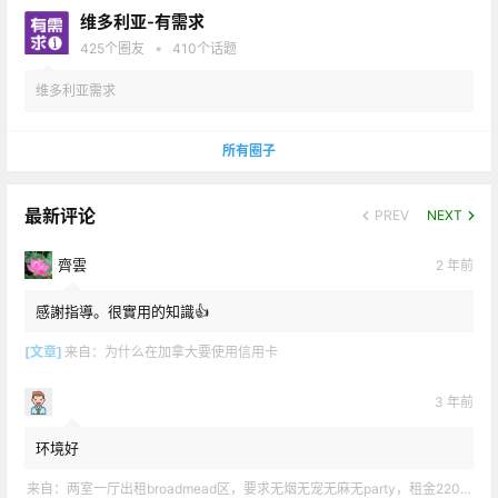
维多利亚-有需求
•
425
个圈友
410
个话题
维多利亚需求
所有圈子
最新评论
PREV
NEXT
齊雲
2 年前
感謝指導。很實用的知識👍
[文章]
来自：
为什么在加拿大要使用信用卡
3 年前
环境好
来自：
两室一厅出租broadmead区，要求无烟无宠无麻无party，租金2200不包水电有意短信联系2508858496