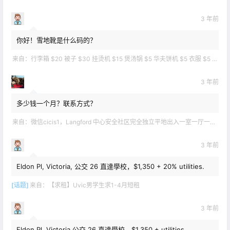
3 年前
你好！雪地靴是什么码的？
来自：
行李箱 $20 被子 $30 挂烫机 $15 煲汤锅 $5 华夫饼机 $5 衣服 $5 雪地靴 $10 滑雪手套 $10 宜家衣物收纳 .
3 年前
多少钱一个月？联系方式？
来自：
微信cicis1，Langford 中心安全社区完全独立平地出入一室一厅一书房步行5分钟到公车站和商业圈 有后花园和.
3 年前
Eldon Pl, Victoria, 公交 26 直達學校，$1,350 + 20% utilities.
[话题]
来自：
【求租】Uvic男学生求1-4月短租
3 年前
Eldon Pl, Victoria 公交 26 直達學校，$1,350 + utilities.