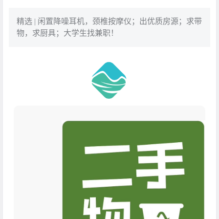
精选 | 闲置降噪耳机，颈椎按摩仪；出优质房源；求带
物，求厨具；大学生找兼职！