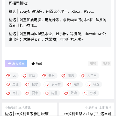
司招司机啦！
精选 | Ebay招聘销售，闲置尤克里里、Xbox、PS5…
精选 | 闲置优质电脑，电竞椅等；求爱画画的小伙伴！超多闲
置转让的小衣服…
精选 | 闲置自动恒温热水壶，显示器，等身镜；downtown公
寓出租；求快递公司，求带物；寿司店招人啦~
0
0
海报分享
收藏
ps
优质
兼职
厨具
大学生
房源
按摩
求带物
电影
精选
耳机
要求
闲置
降噪
颈椎
小岛新闻
本地资讯
小岛新闻
本地资讯
精选 | 维多利亚考雅思须知！
维多利亚华人注意了！这里可