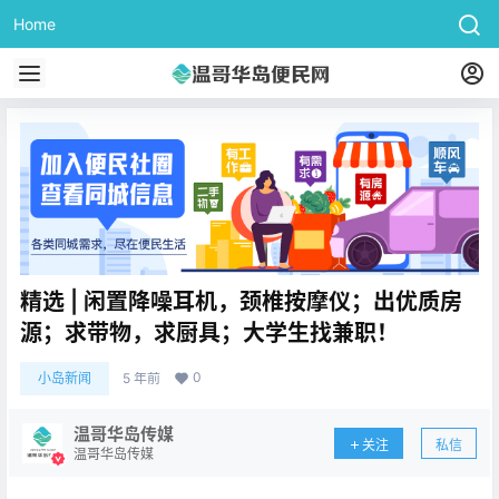
Home
精选 | 闲置降噪耳机，颈椎按摩仪；出优质房
源；求带物，求厨具；大学生找兼职！
0
小岛新闻
5 年前
温哥华岛传媒
关注
私信
温哥华岛传媒