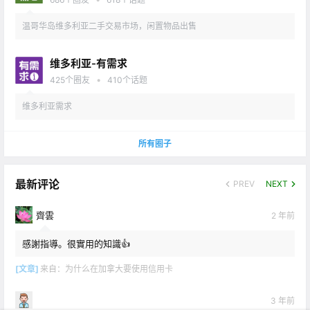
温哥华岛维多利亚二手交易市场，闲置物品出售
维多利亚-有需求
•
425
个圈友
410
个话题
维多利亚需求
所有圈子
最新评论
PREV
NEXT
齊雲
2 年前
感謝指導。很實用的知識👍
[文章]
来自：
为什么在加拿大要使用信用卡
3 年前