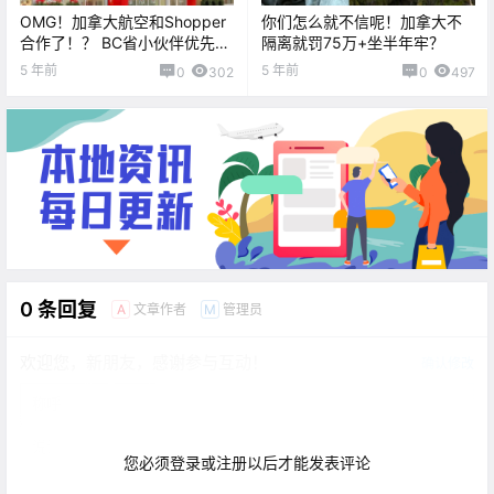
OMG！加拿大航空和Shopper
你们怎么就不信呢！加拿大不
合作了！？ BC省小伙伴优先约
隔离就罚75万+坐半年牢？
核酸检测？
5 年前
5 年前
0
302
0
497
0 条回复
文章作者
管理员
A
M
欢迎您，新朋友，感谢参与互动！
确认修改
您必须登录或注册以后才能发表评论