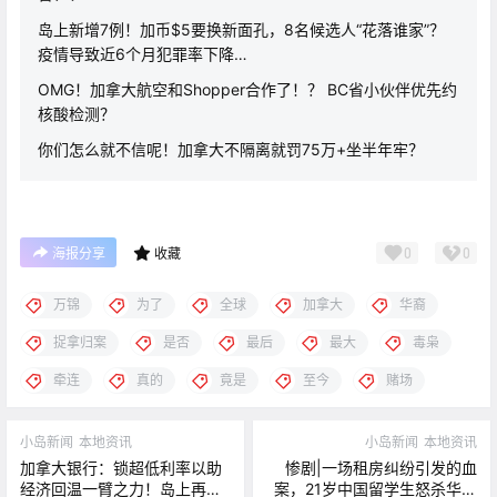
岛上新增7例！加币$5要换新面孔，8名候选人“花落谁家”？
疫情导致近6个月犯罪率下降…
OMG！加拿大航空和Shopper合作了！？ BC省小伙伴优先约
核酸检测？
你们怎么就不信呢！加拿大不隔离就罚75万+坐半年牢？
0
0
海报分享
收藏
万锦
为了
全球
加拿大
华裔
捉拿归案
是否
最后
最大
毒枭
牵连
真的
竟是
至今
赌场
小岛新闻
本地资讯
小岛新闻
本地资讯
加拿大银行：锁超低利率以助
惨剧|一场租房纠纷引发的血
经济回温一臂之力！岛上再现
案，21岁中国留学生怒杀华人