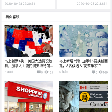
“毒飞机”。。。
房东！
2020-10-28 22:30:51
2020-10-28 22:32:54
猜你喜欢
岛上新添4例！美国大选情况胶
岛上新增7例！加币$5要换新面
着，加拿大主流民调支持特朗
孔，8名候选人“花落谁家”？疫
普？！
情导致近6个月犯罪率下降...
5 年前
5 年前
0
121
0
169