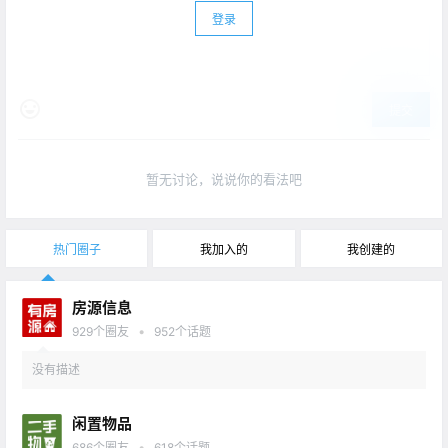
登录
提交
暂无讨论，说说你的看法吧
热门圈子
我加入的
我创建的
房源信息
•
929
个圈友
952
个话题
没有描述
闲置物品
•
686
个圈友
618
个话题