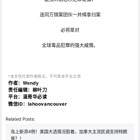
连同万锦案团伙一并缉拿归案
必将是对
全球毒品犯罪的强大威慑。
*本文仅代表作者观点，不代表本平台立场
作者：Wendy
责任编辑：柳叶刀
平台：温哥华必读
微信ID：
lahoovancouver
Related Posts:
岛上新添4例！美国大选情况胶着，加拿大主流民调支持特朗
普？！