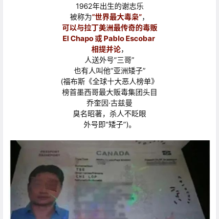
1962年出生的谢志乐
被称为
“世界最大毒枭”
，
可以与拉丁美洲最传奇的毒贩
El Chapo 或 Pablo Escobar
相提并论
，
人送外号“三哥”
也有人叫他“亚洲矮子”
(福布斯《全球十大恶人榜单》
榜首墨西哥最大贩毒集团头目
乔奎因·古兹曼
臭名昭著，
杀人不眨眼
外号即“矮子”)。