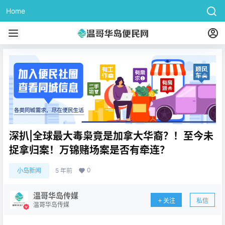
Home
深扒|全球最大毒枭竟是加拿大华裔？！至今未
捉拿归案！万锦赌场案是否有牵连？
0
小岛新闻
5 年前
温哥华岛传媒
关注
私信
温哥华岛传媒