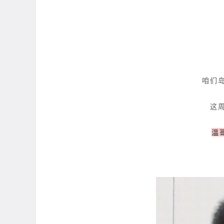
咱们
这
温