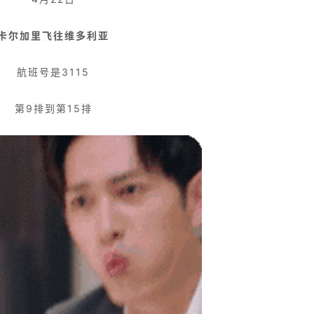
卡尔加里飞往维多利亚
航班号是3115
第9排到第15排