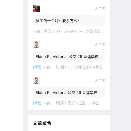
3 年前
多少钱一个月？联系方式？
来自：
微信cicis1，Langford 中心安全社区完全独立平地出入一室一厅一书房步行5分钟到公车站和商业圈 有后花园和.
3 年前
Eldon Pl, Victoria, 公交 26 直達學校，
$1,350 + 20% utilities.
[话题]
来自：
【求租】Uvic男学生求1-4月短租
3 年前
Eldon Pl, Victoria 公交 26 直達學校，
$1,350 + utilities.
[话题]
来自：
【租房】您好～这里uvic学生 明年1月份开始 希望找个独立出入的 爱干净 谢谢！
文章聚合