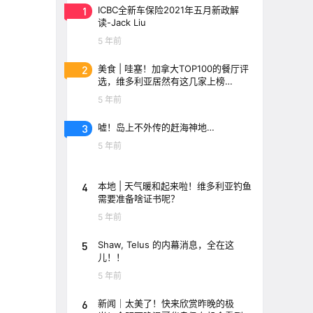
1
ICBC全新车保险2021年五月新政解
读-Jack Liu
5 年前
2
美食 | 哇塞！加拿大TOP100的餐厅评
选，维多利亚居然有这几家上榜
了！！
5 年前
3
嘘！岛上不外传的赶海神地…
5 年前
4
本地 | 天气暖和起来啦！维多利亚钓鱼
需要准备啥证书呢？
5 年前
5
Shaw, Telus 的内幕消息，全在这
儿！！
5 年前
6
新闻｜太美了！快来欣赏昨晚的极