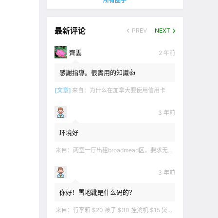
所有圈子
最新评论
PREV
NEXT
齊雲
2 年前
感謝指導。很實用的知識👍
[文章]
来自：
为什么在加拿大要使用信用卡
3 年前
环境好
来自：
两室一厅出租broadmead区，要求无烟无宠无麻无party，租金2200不包水电有意短信联系2508858496
3 年前
你好！雪地靴是什么码的？
来自：
行李箱 $20 被子 $30 挂烫机 $15 煲汤锅 $5 华夫饼机 $5 衣服 $5 雪地靴 $10 滑雪手套 $10 宜家衣物收纳 .