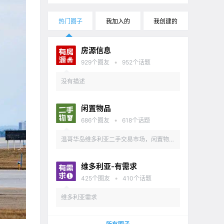
热门圈子
我加入的
我创建的
房源信息
•
929
个圈友
952
个话题
没有描述
闲置物品
•
686
个圈友
618
个话题
温哥华岛维多利亚二手交易市场，闲置物品
出售
维多利亚-有需求
•
425
个圈友
410
个话题
维多利亚需求