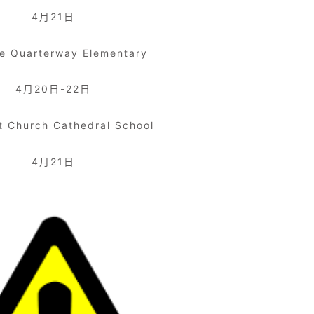
4月21日
le Quarterway Elementary
4月20日-22日
st Church Cathedral School
4月21日