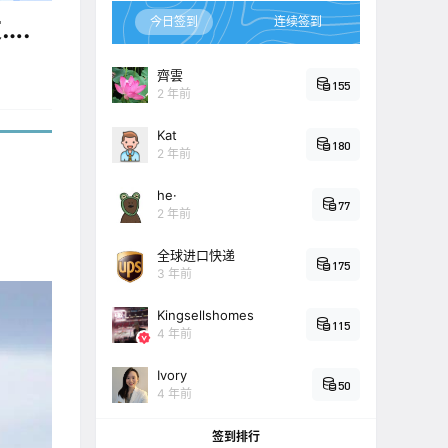
….
今日签到
连续签到
齊雲
155
2 年前
Kat
180
2 年前
he·
77
2 年前
全球进口快递
175
3 年前
Kingsellshomes
115
4 年前
Ivory
50
4 年前
签到排行