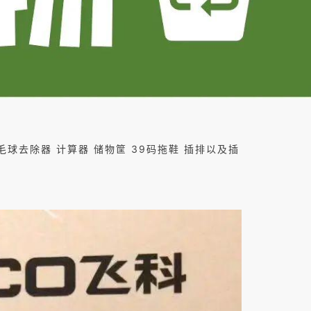
物毛球去除器 计算器 储物筐 39码拖鞋 插排以及插