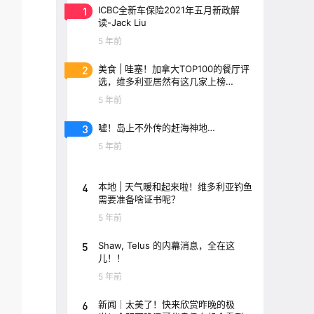
1
ICBC全新车保险2021年五月新政解
读-Jack Liu
5 年前
2
美食 | 哇塞！加拿大TOP100的餐厅评
选，维多利亚居然有这几家上榜
了！！
5 年前
3
嘘！岛上不外传的赶海神地…
5 年前
4
本地 | 天气暖和起来啦！维多利亚钓鱼
需要准备啥证书呢？
5 年前
5
Shaw, Telus 的内幕消息，全在这
儿！！
5 年前
6
新闻｜太美了！快来欣赏昨晚的极