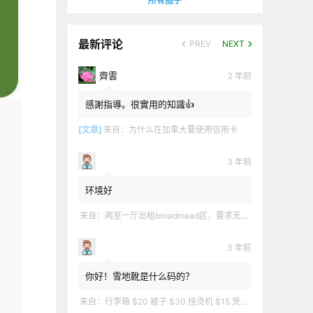
所有圈子
最新评论
PREV
NEXT
齊雲
2 年前
感謝指導。很實用的知識👍
[文章]
来自：
为什么在加拿大要使用信用卡
3 年前
环境好
来自：
两室一厅出租broadmead区，要求无烟无宠无麻无party，租金2200不包水电有意短信联系2508858496
3 年前
你好！雪地靴是什么码的？
来自：
行李箱 $20 被子 $30 挂烫机 $15 煲汤锅 $5 华夫饼机 $5 衣服 $5 雪地靴 $10 滑雪手套 $10 宜家衣物收纳 .