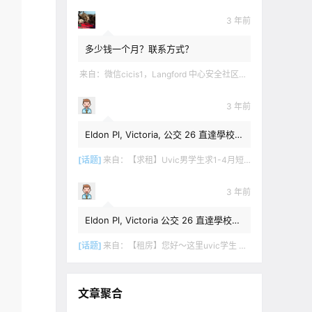
3 年前
多少钱一个月？联系方式？
来自：
微信cicis1，Langford 中心安全社区完全独立平地出入一室一厅一书房步行5分钟到公车站和商业圈 有后花园和.
3 年前
Eldon Pl, Victoria, 公交 26 直達學校，
$1,350 + 20% utilities.
[话题]
来自：
【求租】Uvic男学生求1-4月短租
3 年前
Eldon Pl, Victoria 公交 26 直達學校，
$1,350 + utilities.
[话题]
来自：
【租房】您好～这里uvic学生 明年1月份开始 希望找个独立出入的 爱干净 谢谢！
文章聚合