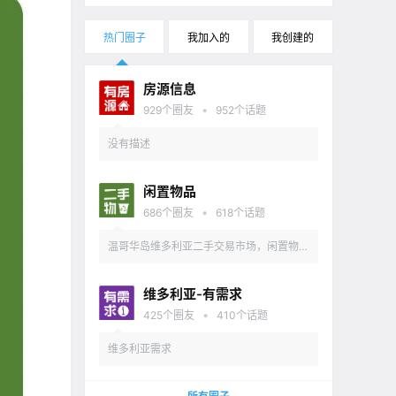
热门圈子
我加入的
我创建的
房源信息
•
929
个圈友
952
个话题
没有描述
闲置物品
•
686
个圈友
618
个话题
温哥华岛维多利亚二手交易市场，闲置物品
出售
维多利亚-有需求
•
425
个圈友
410
个话题
维多利亚需求