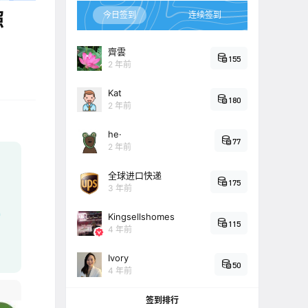
照
今日签到
连续签到
齊雲
155
2 年前
Kat
180
2 年前
he·
77
2 年前
全球进口快递
175
3 年前
Kingsellshomes
115
4 年前
Ivory
50
4 年前
签到排行