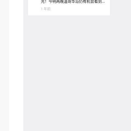
光！今明两晚温哥华岛仍有机会看到
极光哦！
1 年前