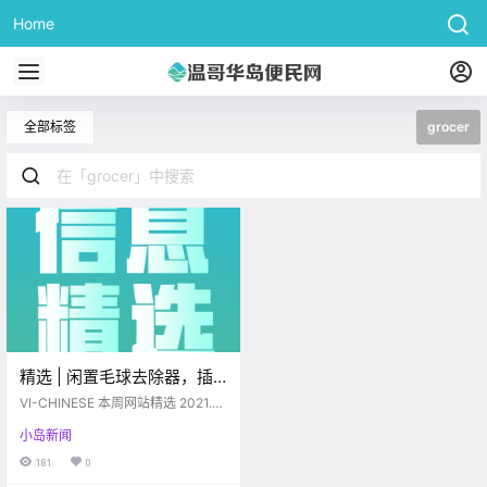
Home
全部标签
grocer
精选 | 闲置毛球去除器，插
头转换，二手家具；近uvic
VI-CHINESE 本周网站精选 2021.0
出租；求有牌照plumber；
4.19-2021.04.23 www.vi-chinese.
小岛新闻
com 闲置篇 # 出衣物毛球去除器，
Country Grocer 寿司
插头转换器 【闲置】hello 麻烦帮我
181
0
发个广告 出衣物毛球去除器 计算器