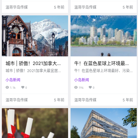
是BC省的居民， 从现在开.
交活动。但是还有个好消息，今年
温哥华岛传媒
5 年前
温哥华岛传媒
5 年前
岛上有很多餐馆都可以给.
城市 | 骄傲！2021加拿大最
牛！在蓝色星球上环境最
宜居城市榜，岛上这座城市
好、污染指数最低的国家是
城市 | 骄傲！2021加拿大最宜居城
牛！在蓝色星球上环境最好、污染
上榜啦！
市榜，岛上这座城市上榜啦！
——加拿大！
指数最低的国家是——加拿大！
小岛新闻
小岛新闻
1.1k
0
194
0
温哥华岛传媒
5 年前
温哥华岛传媒
5 年前