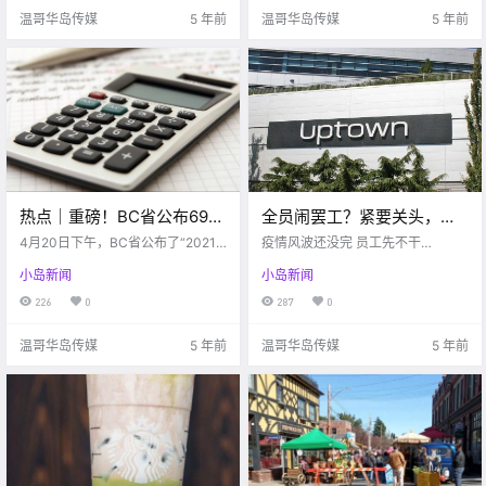
闻会 公布了具体的申请细则 我们一.
6,000名员工，日以继夜不停歇地开
温哥华岛传媒
5 年前
温哥华岛传媒
5 年前
发产品和项目，来.
热点｜重磅！BC省公布690
全员闹罢工？紧要关头，
亿财政预算提案！其中以下
Uptown这些员工却不干
4月20日下午，BC省公布了“2021
疫情风波还没完 员工先不干
这些人群有福啦…..
年财政预算提案”，总预算达到了$6
了？！原因竟是因为。。。
了？？？ 近日里 岛上Uptown商场
小岛新闻
小岛新闻
90亿加元。该预算提案的重点是保
里的清洁工们 开始闹起了罢工 那原
障省民在疫情期间的健康和生计，
因究竟是因为什么呢？ 工人们表示
226
0
287
0
同时加强在公共服务、基础建设、
说 他们在高风险的环境下工作 但工
经济复苏等方面的扶持。 下面就来
资几乎是最低的 他们目前的工资是.
温哥华岛传媒
5 年前
温哥华岛传媒
5 年前
和小编一起看看20.