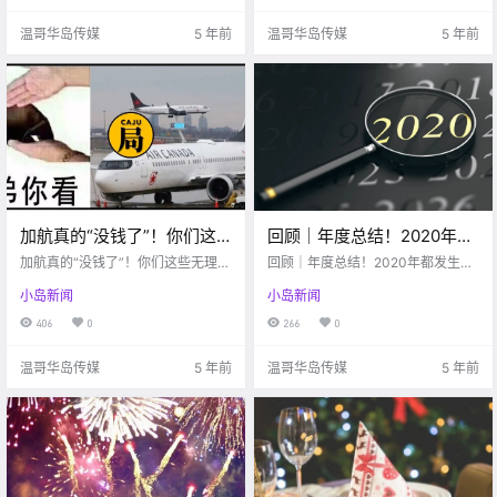
温哥华岛传媒
5 年前
温哥华岛传媒
5 年前
加航真的“没钱了”！你们这
回顾｜年度总结！2020年都
些无理顾客能不能别再要人
发生了这些大事！！
加航真的“没钱了”！你们这些无理顾
回顾｜年度总结！2020年都发生了
家退钱啦？
客能不能别再要人家退钱啦？
这些大事！！
小岛新闻
小岛新闻
406
0
266
0
温哥华岛传媒
5 年前
温哥华岛传媒
5 年前