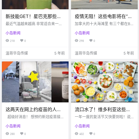
新技能GET！星巴克那些夏
疫情无阻！这些电影将在“封
日饮品“网红神仙喝法“合集~
城状态下”继续在维多利亚取
最近气温越来越高 非常适合来一杯
加拿大的十大海滩里 有三个都在BC
好喝的冷饮 这里博主给大家安利一
景拍摄…
省 West Coast Traveller 惊喜！！
小岛新闻
小岛新闻
些 星巴克的网红新玩法！ 锵锵锵，
《孤独星球》列出了加拿大十大海
秘密马上揭晓～ google 那就是星巴
滩 其中有三个都在BC省 他们分别是
218
0
298
0
克的隐藏菜单奶茶 所谓的Secret M
圣约瑟夫湾，切斯特曼海滩 和基斯
enu隐藏菜单 并不是.
兰奴海滩 温.
温哥华岛传媒
5 年前
温哥华岛传媒
5 年前
这两天在网上约疫苗的人注
流口水了！维多利亚这些复
意！预约时千万别提供这些
活节主题甜品也太诱人了
超级好消息！ 想预约新冠疫苗接种
一年一度的复活节又快要到啦！说
信息，小心被骗！
的同学们， 再也不需要打电话排队
吧！！！
起复活节，很多小伙伴就会想到其
小岛新闻
小岛新闻
等待了， BC省在昨正式向全省居
传统活动—找彩蛋。由于近日BC省
民， 启动了在线预约疫苗系统。 无
进入疫情反弹阶段，为了安全起
280
0
402
0
论你是否拥有加拿大身份， 只要你
见，现在大家尽量不要外出进行社