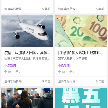
温哥华岛传媒
5 年前
温哥华岛传媒
5 年前
疫情 | 从加拿大回国，具体
[注意]加拿大这项上限高达
需要提供什么疫情证明？
30万加元的福利今天可以申
疫情 | 从加拿大回国，具体需要提供
加拿大福利可以申请啦
什么疫情证明？
请!
小岛新闻
小岛新闻
560
0
265
0
温哥华岛传媒
5 年前
温哥华岛传媒
5 年前