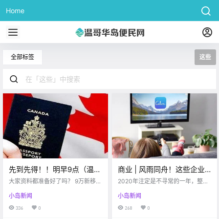
Home
全部标签
这些
先到先得！！明早9点（温哥
商业 | 风雨同舟！这些企业
华时间）抢移民名额！！这
在疫情的暴风雨中为社会撑
大家资料都准备好了吗？ 9万新移民
2020年注定是不寻常的一年，整个
些文件都准备好了嘛？！
项目名额要 开抢了！ 5月6日温哥华
起保护伞…
世界都是被疫情和全球封锁影响
小岛新闻
小岛新闻
时间早上9点 多伦多时间中午12点
着，社会和经济极其不稳定。 在这
名额先到先得！！ 今天下午的时候
个特殊的时期，加拿大的众多企业
336
0
268
0
移民部长Marco Mendicino通过新
站了出来。这些公司雇佣了超过66