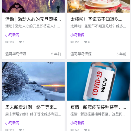
活动 | 激动人心的元旦即将
太棒啦！圣诞节不知道吃
迎来！维多利亚这些新年活
啥？维多利亚这些餐厅圣诞
活动 | 激动人心的元旦即将迎来！维
太棒啦！圣诞节不知道吃啥？维多
动考虑一下？
多利亚这些新年活动考虑一下？
节也营业哦！！
利亚这些餐厅圣诞节也营业哦！！
小岛新闻
小岛新闻
574
0
250
0
温哥华岛传媒
5 年前
温哥华岛传媒
5 年前
周末新增21例！终于等来维
疫情 | 新冠疫苗接种将至，
多利亚初雪！简直美爆了“银
这些问题你都了解过吗？
周末新增21例！终于等来维多利亚
疫情 | 新冠疫苗接种将至，这些问题
装素裹，仙气四溢”！！
初雪！简直美爆了“银装素裹，仙气
你都了解过吗？
小岛新闻
小岛新闻
四溢”！！
339
0
365
0