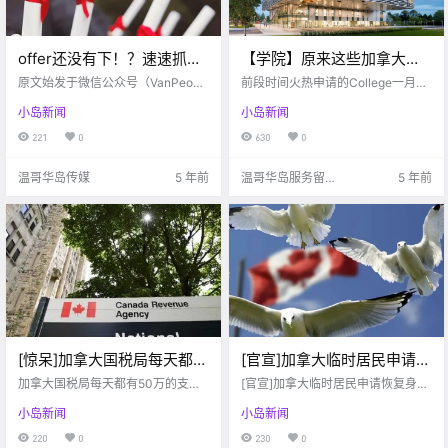
offer还没有下！？速速抓住
【学院】原来这些加拿大学
最后的机会！目前还有这些
院已经开放5月入学的申请
原文始发于微信公众号（VanPeopl
前段时间火热申请的College一月入
名校可以申！
e人在温哥华）：维多利亚 春天，是
了，赶紧准备材料申请吧！
学季已经告一段落。最近，一些错
小岛新闻
小岛新闻
收获大学offer的季节，可还是有不
过1月入读的同学找到小V，问是不
少小伙伴没有申请到心仪的学校，
是只能延.
221
0
630
0
今天就带大家看一看在申请季的末
期，还有哪些大学可以读！ 01 .
温哥华岛传媒
5 年前
温哥华岛服务留学
5 年前
生的小V?
[惊呆]加拿大国税局每天都有
[官宣]加拿大临时居民申请恢
50万的支票没人领，其中或
复身份时间延长！未登陆的
加拿大国税局每天都有50万的支票
[官宣]加拿大临时居民申请恢复身份
许就有你的一份……
没人领，来看看有没有你的待领支
新移民不用愁
时间延长！未登陆的新移民不用愁
小岛新闻
小岛新闻
票吧！
220
0
230
0