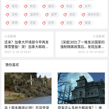
成功
抓住
最后
机会
水平
没有
温哥华
留学
目前
维多利亚
获得
还是
还有
这些
速速
小岛新闻
小岛新闻
还来？加拿大环境部今早再发
[深度]对比了一堆发达国家的
降雪警报！哭！加拿大邮政暂
强制隔离政策后，发现加拿大
停岛上部分地区服务...
有个大漏洞
2021-2-16 12:16:37
2021-2-16 12:19:27
猜你喜欢
岛上周末暴增41例！狂风登录
原来这么多地方都闹鬼？！维