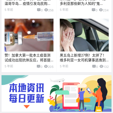
温哥华岛... 疫情引发岛民购酒
多利亚那些鲜为人知的”鬼
量再创新高！！
屋”。。。
5 年前
5 年前
0
256
0
234
赞！加拿大第一批本土疫苗测
黑五岛上新增27例！太拼了！
试成功出现抗体反应，将首提
维多利亚一女司机肇事逃逸到
供7600万剂
海边，差点被淹死...
5 年前
5 年前
0
205
0
132