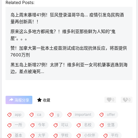
Related Posts:
岛上周末暴增41例！狂风登录温哥华岛… 疫情引发岛民购酒
量再创新高！！
原来这么多地方都闹鬼？！维多利亚那些鲜为人知的”鬼
屋”。。。
赞！加拿大第一批本土疫苗测试成功出现抗体反应，将首提供
7600万剂
黑五岛上新增27例！太拼了！维多利亚一女司机肇事逃逸到海
边，差点被淹死…
0
0
海报分享
收藏
app
ca
g
important
offer
一所
今年
可以
名校
坐落
基本
大学
学校
小伙伴
平均