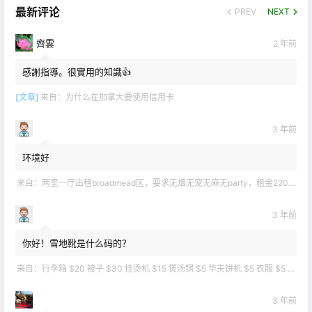
最新评论
PREV
NEXT
齊雲
2 年前
感謝指導。很實用的知識👍
[文章]
来自：
为什么在加拿大要使用信用卡
3 年前
环境好
来自：
两室一厅出租broadmead区，要求无烟无宠无麻无party，租金2200不包水电有意短信联系2508858496
3 年前
你好！雪地靴是什么码的？
来自：
行李箱 $20 被子 $30 挂烫机 $15 煲汤锅 $5 华夫饼机 $5 衣服 $5 雪地靴 $10 滑雪手套 $10 宜家衣物收纳 .
3 年前