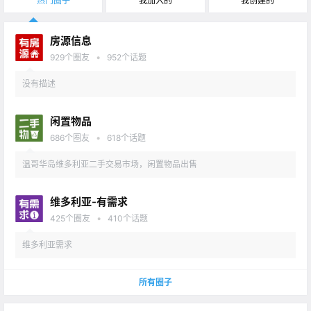
热门圈子
我加入的
我创建的
房源信息
•
929
个圈友
952
个话题
没有描述
闲置物品
•
686
个圈友
618
个话题
温哥华岛维多利亚二手交易市场，闲置物品出售
维多利亚-有需求
•
425
个圈友
410
个话题
维多利亚需求
所有圈子