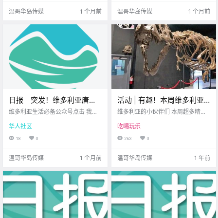
关注的新鲜事 让我们一起来看看
烘焙 摆上自家的腌菜 花束或手工艺
温哥华岛传媒
1 个月前
温哥华岛传媒
1 个月前
吧！ 周末高.
品？ 其实.
日报｜突发！维多利亚唐人
活动 | 有趣！本周维多利亚
街谭公庙发生火灾！CRA出
有万圣节主题戏剧、蹦床游
维多利亚生活必备公众号点击 我在
维多利亚的小伙伴们 本周超多精彩
台新规，主动纠错可免罚
维多利亚 关注并置顶 2026.6.15 我
戏、化石修复体验……
活动 等你来体验！ 让你得以在忙碌
华人社区
吃喝玩乐
想一直在你身边您值得信赖的地产
之余 放松心情、释放童心 以下是本
款！
经纪北美最大亚洲超市公元2026年
周 不可错过的5个活动 快来看看
18
0
263
0
6月15日 农历5月1日 星期一 双子
吧！ Boy Golden at Wicket Hall D
座 < 今日黄历 > 维多利亚本周气象
owntown Victoria E.
温哥华岛传媒
1 个月前
温哥华岛传媒
1 年前
预报（.