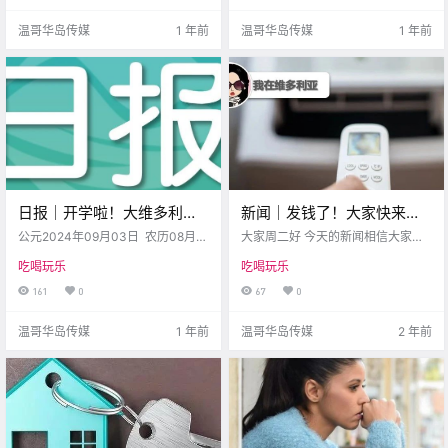
摘地点 CBC .
知道大家有没有 赶上“最.
温哥华岛传媒
1 年前
温哥华岛传媒
1 年前
日报｜开学啦！大维多利亚
新闻｜发钱了！大家快来查
地区4万多名学生返校！维多
银行帐户看是否收到！还有
公元2024年09月03日 农历08月
大家周二好 今天的新闻相信大家都
利亚房价同比下降3%~
（大）01日 星期二 处女座 < 今日
免费空调快来领！！
会很喜欢 博主除了告诉大家怎么领
吃喝玩乐
吃喝玩乐
黄历 > 维多利亚本周气象预报（华
补助之外 还会告诉大家如何领空调
氏度） 日 一 二 三 四 五 六 .
快看正文吧 BC省民将收到碳税补贴
161
0
67
0
dailyhives 好消息！ 从7月1日起 B
C省的碳税补贴.
温哥华岛传媒
1 年前
温哥华岛传媒
2 年前