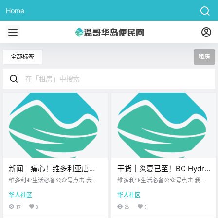
Home
全部标签
租房
新闻｜痛心！维多利亚唐人
干货｜炎夏已至！BC Hydro
街谭公庙因火灾无限期关
居然免费送空调！快来看看
维多利亚生活必备公众号点击 我在
维多利亚生活必备公众号点击 我在
闭！世界杯热潮下，岛上酒
维多利亚 关注并置顶 2026.6.17 我
怎么申请吧！
维多利亚 关注并置顶 2026.6.17 我
华人社区
华人社区
想一直在你身边北美最大亚洲超市U
想一直在你身边您值得信赖的地产
店预订却意外遇冷？
PS维多利亚DT店 大家周三好呀~ 一
经纪北美最大亚洲超市 维多利亚的
17
0
26
0
周过半 岛上又多了很多 值得关注的
朋友们 面对一年比一年热的夏天 和