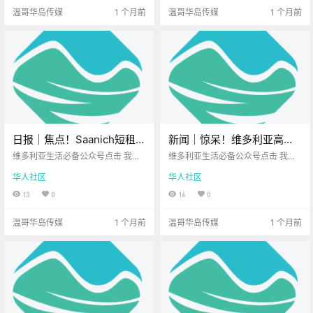
新鲜事 让我们一起来看看吧！ 唐人
早早出炉的山火预测 大家是不是 正
温哥华岛传媒
1 个月前
温哥华岛传媒
1 个月前
街百年谭.
发愁防暑降.
日报｜焦点！Saanich短租限
新闻｜惊呆！维多利亚高温
制提案未获通过！前YMCA-
又破纪录！温哥华岛三级干
维多利亚生活必备公众号点击 我在
维多利亚生活必备公众号点击 我在
YWCA大楼严重浸水，公共
维多利亚 关注并置顶 2026.6.17 我
旱！Colwood首个海滨公园
维多利亚 关注并置顶 2026.6.16 我
华人社区
华人社区
想一直在你身边您值得信赖的地产
想一直在你身边北美最大亚洲超市U
泳池计划延期！
正式开放！
经纪北美最大亚洲超市公元2026年
PS维多利亚DT店 大家周二好呀~ 新
13
0
16
0
6月17日 农历5月3日 星期三 双子
的一周步入正轨 岛上又多了很多 值
座 < 今日黄历 > 维多利亚本周气象
得关注的新鲜事 让我们一起来看看
温哥华岛传媒
1 个月前
温哥华岛传媒
1 个月前
预报（.
吧！ 破纪.