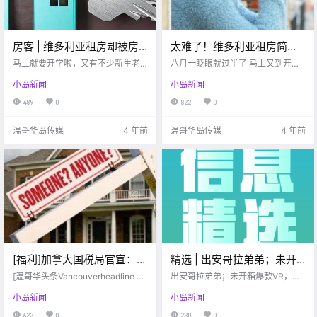
房客 | 维多利亚租房却被房
太难了！维多利亚租房简直
东骗？租房押金各种借口不
像噩梦一样。。还好我有这
马上就要开学啦，又有不少新生老
八月一眨眼就过半了 马上又到开学
还？看这里，房客须知来了
生回到温哥华岛上，找房子这个头
些超好用租房小助手！！
季 一大波学生又要返校了 刚来维多
小岛新闻
小岛新闻
等大事不能掉以轻心。在租房前熟
利亚 住宿是一个大问题 其中房租和
解一下！
悉租房流程，了解作为房客的权利
如何找房 是大家最关心两个方面 尤
489
0
822
0
和义务，刻不容缓！ 今天小编就来
其在维多利亚这里 房子的空置率极
介绍一下，找到心仪的房源后，正
低 博主还有些朋友 就是.
温哥华岛传媒
4 年前
温哥华岛传媒
4 年前
式入住前后都有.
[福利]加拿大国税局官宣：买
精选 | 出安哥拉弟弟；未开
房、装修可抵税！事关5000
箱爆款VR，求介绍美睫师…
[温哥华头条Vancouverheadline 编
出安哥拉弟弟；未开箱爆款VR，求
刀！
辑] 又是一波福利 【加拿大乐活网la
介绍美睫师...
小岛新闻
小岛新闻
hoo.ca 程序综述】加拿大国税局
（CRA）3月24日发布声明，提醒
622
0
230
0