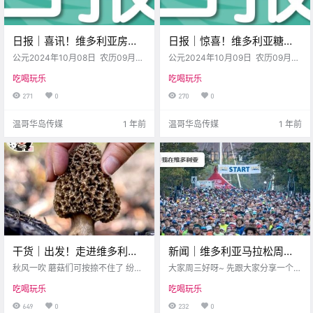
日报｜喜讯！维多利亚房地
日报｜惊喜！维多利亚糖果
产市场趋于稳定！Sooke学
店抽奖送Taylor Swift门票！
公元2024年10月08日 农历09月
公元2024年10月09日 农历09月
区学生人数大幅超出预期！
（小）06日 星期二 天秤座 < 今日
Nanaimo皮卡失控冲上人行
（小）07日 星期三 天秤座 < 今日
吃喝玩乐
吃喝玩乐
黄历 > 维多利亚本周气象预报（华
黄历 > 维多利亚本周气象预报（华
道！
氏度） 日 一 二 三 四 五 六 .
氏度） 日 一 二 三 四 五 六 .
271
0
270
0
温哥华岛传媒
1 年前
温哥华岛传媒
1 年前
干货｜出发！走进维多利亚
新闻｜维多利亚马拉松周末
的森林，开启秋日采蘑菇之
开跑，封路通知来了！
秋风一吹 蘑菇们可按捺不住了 纷纷
大家周三好呀~ 先跟大家分享一个
旅！
从泥土里冒头！ 这正是维多利亚的
Esquimalt不再举办篝火晚会
令人遗憾的消息 博主今天刚刚发现
吃喝玩乐
吃喝玩乐
蘑菇季 快和博主一起 走进森林，拿
我超喜欢的那家韩餐店 Xin Korean
~
起小篮子 开始一场蘑菇大冒险吧！ I
Restaurant 居然已经关门了！ 好可
649
0
232
0
ncredible Mushrooms 最佳蘑菇采
惜，没能在闭店前 最后再吃一次 不