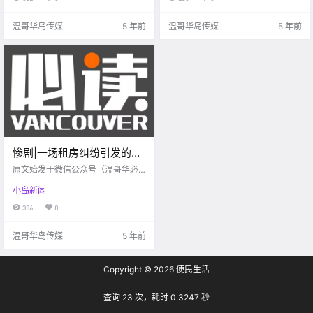
各位在2020年购买、建造或装修过
房屋的业主，可在申报2020年税款
温哥华岛传媒
5 年前
温哥华岛传媒
5 年前
时，申请.
惨剧|一场租房纠纷引发的血
案，21岁中国留学生怒杀华
原文始发于微信公众号（温哥华必
人房东！
读）：维多利亚 世事难料呀！ 据10
小岛新闻
月25日（周日）新闻报道，在奥本
有一名40岁的男子死亡，一名女子
386
0
被刀刺受重伤；而犯罪嫌疑人竟然
是一.
温哥华岛传媒
5 年前
Copyright © 2026
便民生活
查询 23 次，耗时 0.3247 秒