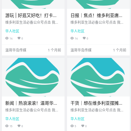
游玩 | 好逛又好吃！打卡
日报｜焦点！维多利亚唐人
Gorge夏日集市，吹着晚风
街谭公庙突发火灾，建筑物
维多利亚生活必备公众号点击 我在
维多利亚生活必备公众号点击 我在
吃遍餐车，维多利亚的夏天
维多利亚 关注并置顶 2026.6.16 我
及部分文物严重受损！美国
维多利亚 关注并置顶 2026.6.16 我
华人社区
华人社区
想一直在你身边您值得信赖的地产
想一直在你身边您值得信赖的地产
就该这样过！
撤除海洋传感器，震惊加拿
经纪北美最大亚洲超市 生活在维多
经纪北美最大亚洲超市公元2026年
14
0
14
0
大科研界！
利亚 逛集市绝对是夏天 雷打不动的
6月16日 农历5月2日 星期二 双子
仪式感 我很喜欢逛集市 尤其是每次
座 < 今日黄历 > 维多利亚本周气象
温哥华岛传媒
1 个月前
温哥华岛传媒
1 个月前
去不同的集.
预报（.
新闻｜热浪滚滚！温哥华岛
干货｜想在维多利亚摆摊？
高温破纪录！南温哥华岛发
本地市集vendor申请全指
维多利亚生活必备公众号点击 我在
维多利亚生活必备公众号点击 我在
布沿海洪水预警，高潮位与
维多利亚 关注并置顶 2026.6.15 我
南！
维多利亚 关注并置顶 2026.6.15 我
华人社区
华人社区
想一直在你身边北美最大亚洲超市U
想一直在你身边您值得信赖的地产
强风即将来袭！
PS维多利亚DT店 大家周一好呀~ 新
经纪 你是不是也想过 在维多利亚的
15
0
5
0
的一周开始了 岛上又多了很多 值得
夏日市集中 搭一个小摊 卖手作、卖