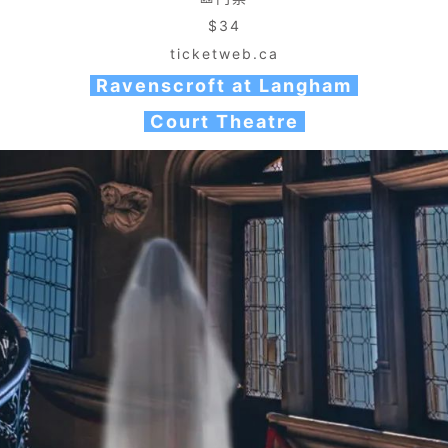
$34
ticketweb.ca
Ravenscroft at Langham
Court Theatre