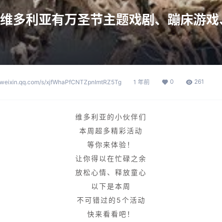
本周维多利亚有万圣节主题戏剧、蹦床游
0
261
p.weixin.qq.com/s/xjfWhaPfCNTZpnImtRZ5Tg
1 年前
维多利亚的小伙伴们
本周超多精彩活动
等你来体验！
让你得以在忙碌之余
放松心情、释放童心
以下是本周
不可错过的5个活动
快来看看吧！