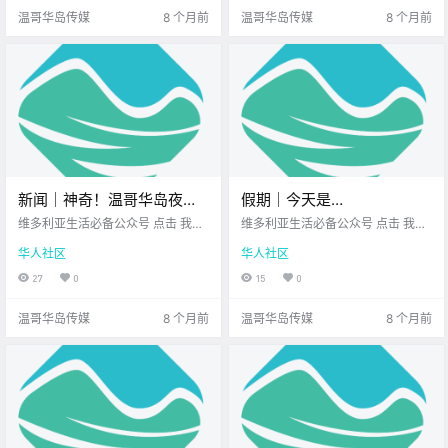
（.
脚下 有一座神.
温哥华岛传媒
8 个月前
温哥华岛传媒
8 个月前
新闻｜神奇！温哥华岛夜空
假期｜今天是
出现罕见“月亮彩虹”！维多
Remembrance Day，让我
维多利亚生活必备公众号 点击 我在
维多利亚生活必备公众号 点击 我在
利亚老牌中餐馆关门，原址
维多利亚 关注并置顶 2025.11.10 我
们一起铭记与感恩！
维多利亚 关注并置顶 2025.11.11 我
华人社区
华人社区
想一直在你身边 大家周一好呀~ 新
想一直在你身边 每年的11月11日 加
将开埃及餐厅！
的一周上线 不过明天又要放假了 相
拿大都会迎来 一个庄严而宁静的日
27
0
15
0
信你心情一定不错 先来看看今天的
子 Remembrance Day 上午11点整
新闻吧~ .
全国各地从城市.
温哥华岛传媒
8 个月前
温哥华岛传媒
8 个月前