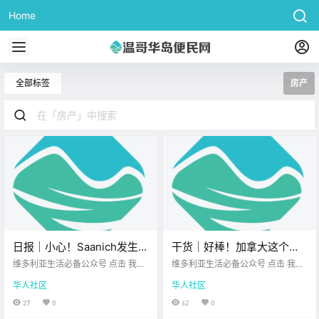
Home
全部标签
房产
日报｜小心！Saanich发生两
干货｜好棒！加拿大这个冰
起黑熊目击事件！一女子在
泡湖火了！梦幻得像被冻住
维多利亚生活必备公众号 点击 我在
维多利亚生活必备公众号 点击 我在
维多利亚市中心行窃并袭击
维多利亚 关注并置顶 2025.11.10 我
的星空！
维多利亚 关注并置顶 2025.11.10 我
华人社区
华人社区
想一直在你身边 公元2025年11月10
想一直在你身边 冬天的维多利亚总
店员！
日 农历9月21日 星期一 天蝎座 <
让人忘了 原来加拿大的另一边 正在
27
0
62
0
今日黄历 > 维多利亚本周气象预报
上演冰雪大片 在阿尔伯塔省落基山