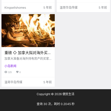
Kingsellshomes
5 年前
温哥华岛传媒
5 年前
重磅 ◇ 加拿大拟对海外买家
持有房产征税！或重创公寓
加拿大准备对海外持有房产的买家
市场
征税！
小岛新闻
325
0
温哥华岛传媒
5 年前
Copyright © 2026
便民生活
查询 30 次，耗时 0.2045 秒