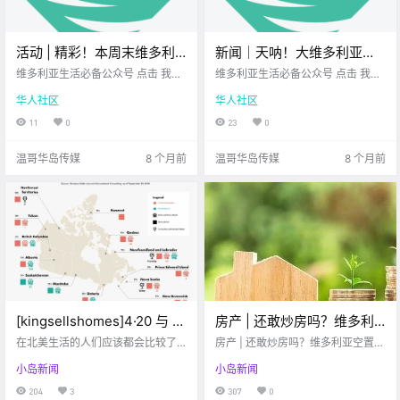
活动 | 精彩！本周末维多利
新闻｜天呐！大维多利亚生
亚有多个手作集市、音乐
活成本又涨了！你的钱包感
维多利亚生活必备公众号 点击 我在
维多利亚生活必备公众号 点击 我在
会、艺术节、诗歌会！
维多利亚 关注并置顶 2025.11.14 我
受到了吗？温岛最梦幻的圣
维多利亚 关注并置顶 2025.11.14 我
华人社区
华人社区
想一直在你身边 大家周末好呀 十一
想一直在你身边 大家周五好呀~ 一
诞小火车回归，快来抢票
月已经悄悄 透着圣诞气息 街上变
周的忙碌又来到尾声 空气里都开始
11
0
23
0
吧！
亮、空气变甜 走出去随便一拐角 都
有点 周末将近的轻松味道 先把心情
能遇到惊喜 这个.
放松一下 再一起.
温哥华岛传媒
8 个月前
温哥华岛传媒
8 个月前
[kingsellshomes]4·20 与 加
房产 | 还敢炒房吗？维多利
拿大房产投资项目
亚空置税上缴高达660万加
在北美生活的人们应该都会比较了
房产 | 还敢炒房吗？维多利亚空置税
解，今天4月20日在北美是“cannab
币！！
上缴高达660万加币！！
小岛新闻
小岛新闻
is culture”。早在2018年10月.
204
3
307
0