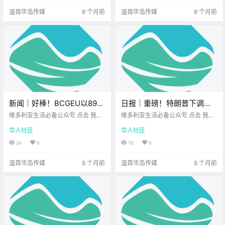
Clayoquot Wi.
离周末也不远了.
温哥华岛传媒
8 个月前
温哥华岛传媒
8 个月前
新闻｜好棒！BCGEU以89%
日报｜重磅！特朗普下调多
的支持率通过与省府的新协
项食品关税！Sidney年度假
维多利亚生活必备公众号 点击 我在
维多利亚生活必备公众号 点击 我在
议！快来维多利亚蝴蝶园给
维多利亚 关注并置顶 2025.11.13 我
日购物夜要来啦！
维多利亚 关注并置顶 2025.11.14 我
华人社区
华人社区
想一直在你身边 大家周四好呀~ 这
想一直在你身边 公.
50岁的火烈鸟Mango庆生
一周也悄悄 走到后半段了 不妨跟博
24
0
15
0
吧！
主一起轻松看看 今天都有哪些新鲜
事吧~ .
温哥华岛传媒
8 个月前
温哥华岛传媒
8 个月前