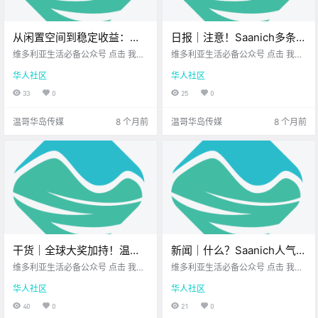
从闲置空间到稳定收益：独
日报｜注意！Saanich多条道
立屋业主的聪明做法！
路封路施工，将持续至明年
维多利亚生活必备公众号 点击 我在
维多利亚生活必备公众号 点击 我在
维多利亚 关注并置顶 2025.11.11 我
春天！BC Hydro开启节电挑
维多利亚 关注并置顶 2025.11.12 我
华人社区
华人社区
想一直在你身边 高德建筑集团新屋
想一直在你身边 公元2025年11月12
战，可获$100奖励！
建筑项目 在房贷和生活成本都不断
日 农历9月23日 星期三 天蝎座 <
33
0
25
0
上升的当下，越来越多Nanaimo的
今日黄历 > 维多利亚本周气象预报
屋主开始思考：房子除了.
（.
温哥华岛传媒
8 个月前
温哥华岛传媒
8 个月前
干货｜全球大奖加持！温哥
新闻｜什么？Saanich人气拉
华岛这家“野奢秘境”又上榜
面店关门了！原址要开越南
维多利亚生活必备公众号 点击 我在
维多利亚生活必备公众号 点击 我在
了！
维多利亚 关注并置顶 2025.11.12 我
粉店？BC省颁布新规，生病
维多利亚 关注并置顶 2025.11.12 我
华人社区
华人社区
想一直在你身边 如果你最近看到 Fo
想一直在你身边 大家周三好呀~ 假
不用开病假条啦！
dor’s Travel公布的 全球最佳酒店榜
期后的 第一个工作日赶上周三 大家
40
0
21
0
单 应该已经注意到 一个熟悉的名字
的节奏大概 还在慢慢找回来 好在距