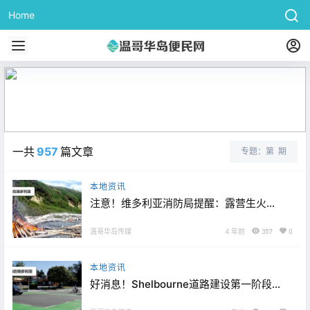
Home
时事新闻
往期专题
一共
957
篇文章
专题：第
期
本地资讯
注意！维多利亚消防局提醒：露营生火面
临罚款！后续来了，警察枪击案筹募已超
14万！！
温哥华岛传媒
4 年前
357
0
本地资讯
好消息！Shelbourne道路建设第一阶段已
完成！第二阶段目标：维多利亚大学自行