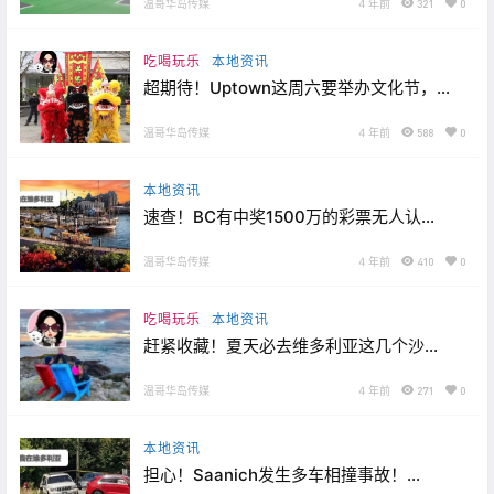
车道改善！
温哥华岛传媒
4 年前
321
0
吃喝玩乐
本地资讯
超期待！Uptown这周六要举办文化节，
还有“舞狮”表演！！甜蜜一夏~ Tim推出限
量版梦幻甜甜圈！
温哥华岛传媒
4 年前
588
0
本地资讯
速查！BC有中奖1500万的彩票无人认
领！骄傲！维多利亚上榜“2022加拿大最
佳小城市”！！
温哥华岛传媒
4 年前
410
0
吃喝玩乐
本地资讯
赶紧收藏！夏天必去维多利亚这几个沙
滩！Langford一家24小时宠物医院无奈决
定缩短营业时间！
温哥华岛传媒
4 年前
271
0
本地资讯
担心！Saanich发生多车相撞事故！