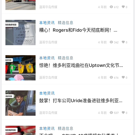
Burnside Road West部分路段从现在起
将封闭至九月中旬
温哥华岛传媒
4 年前
612
0
本地资讯
精选信息
糟心！Rogers和Fido今天彻底断网！
Telus躺赢？！BC省今年秋季为儿童接种
COVID-19加强针！
温哥华岛传媒
4 年前
342
0
本地资讯
精选信息
惊艳！维多利亚戏曲社在Uptown文化节
中带来绝美表演～BC乐透开出三千万加币
大奖！
温哥华岛传媒
4 年前
616
0
本地资讯
鼓掌！打车公司Uride准备进驻维多利亚！
继Rogers断网风波后，民众呼吁安装更多
公用电话！
温哥华岛传媒
4 年前
537
0
本地资讯
精选信息