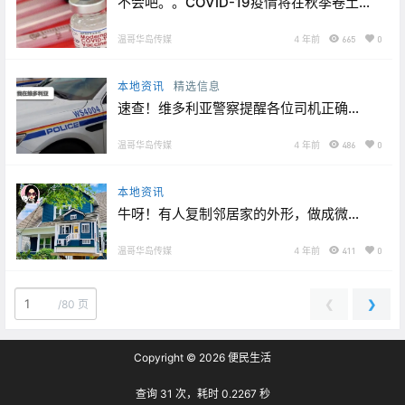
不会吧。。COVID-19疫情将在秋季卷土
重来？！加拿大史诗级加息对维多利亚有
显著影响！
温哥华岛传媒
4 年前
665
0
本地资讯
精选信息
速查！维多利亚警察提醒各位司机正确展
示车牌！Saanich被盗画作失而复得，但
仍有四幅无人认领！
温哥华岛传媒
4 年前
486
0
本地资讯
牛呀！有人复制邻居家的外形，做成微型
图书馆！Team Canada来维多利亚打比赛
啦！
温哥华岛传媒
4 年前
411
0
❮
❯
/
80 页
Copyright © 2026
便民生活
查询 31 次，耗时 0.2267 秒