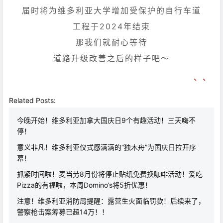
届时将为维多利亚大学增加受保护的自行车道
工程于2024年结束
那我们就耐心等待
道路升级改善之后的样子吧～
、、
Related Posts:
今晚开始！维多利亚加拿大国庆日9个有趣活动！三天嗨不
停！
意义非凡！维多利亚仪式感满满的“独木舟”为国庆日拉开序
幕！
抓紧时间啦！麦当劳8月份将停止贴纸免费换咖啡活动！爱吃
Pizza的有福啦，本周Domino’s将5折优惠！
注意！维多利亚消防局提醒：露营生火面临罚款！后续来了，
警察枪击案筹募已超14万！！