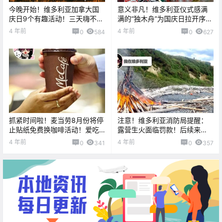
今晚开始！维多利亚加拿大国
意义非凡！维多利亚仪式感满
庆日9个有趣活动！三天嗨不
满的“独木舟”为国庆日拉开序
停！
幕！
4 年前
4 年前
0
584
0
627
抓紧时间啦！麦当劳8月份将停
注意！维多利亚消防局提醒：
止贴纸免费换咖啡活动！爱吃
露营生火面临罚款！后续来
Pizza的有福啦，本周Domino's
了，警察枪击案筹募已超14
4 年前
4 年前
0
341
0
357
将5折优惠！
万！！