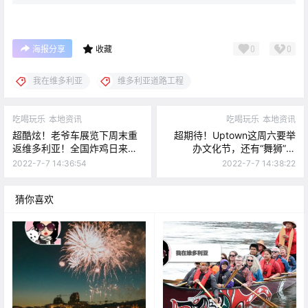
0
0
海报分享
收藏
我在维多利亚
维多利亚道路工程
吃喝玩乐
本地资讯
吃喝玩乐
本地资讯
超酷炫！老爷车展览下周末重
超期待！Uptown这周六要举
返维多利亚！全国炸鸡日来啦
办文化节，还有“舞狮”表
～快看看岛上哪家炸鸡最好
演！！甜蜜一夏~ Tim推出限
2022-7-7 14:36:54
2022-7-7 14:38:22
吃！
量版梦幻甜甜圈！
猜你喜欢