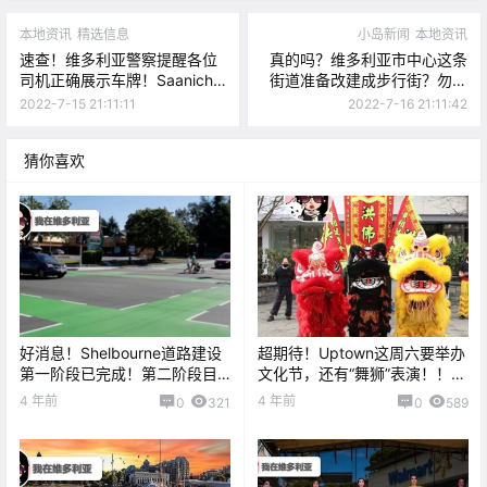
本地资讯
精选信息
小岛新闻
本地资讯
速查！维多利亚警察提醒各位
真的吗？维多利亚市中心这条
司机正确展示车牌！Saanich
街道准备改建成步行街？勿靠
被盗画作失而复得，但仍有四
近！又有一个湖爆发蓝藻啦
2022-7-15 21:11:11
2022-7-16 21:11:42
幅无人认领！
猜你喜欢
好消息！Shelbourne道路建设
超期待！Uptown这周六要举办
第一阶段已完成！第二阶段目
文化节，还有“舞狮”表演！！甜
标：维多利亚大学自行车道改
蜜一夏~ Tim推出限量版梦幻甜
4 年前
4 年前
0
321
0
589
善！
甜圈！