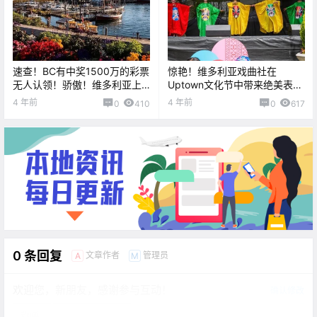
速查！BC有中奖1500万的彩票
惊艳！维多利亚戏曲社在
无人认领！骄傲！维多利亚上
Uptown文化节中带来绝美表演
榜“2022加拿大最佳小城
～BC乐透开出三千万加币大
4 年前
4 年前
0
410
0
617
市”！！
奖！
0 条回复
文章作者
管理员
A
M
欢迎您，新朋友，感谢参与互动！
确认修改