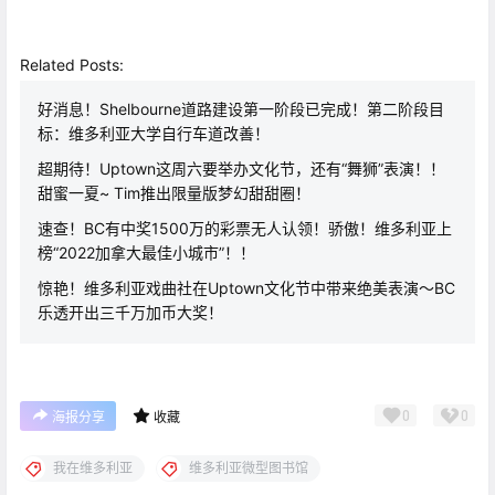
Related Posts:
好消息！Shelbourne道路建设第一阶段已完成！第二阶段目
标：维多利亚大学自行车道改善！
超期待！Uptown这周六要举办文化节，还有“舞狮”表演！！
甜蜜一夏~ Tim推出限量版梦幻甜甜圈！
速查！BC有中奖1500万的彩票无人认领！骄傲！维多利亚上
榜“2022加拿大最佳小城市”！！
惊艳！维多利亚戏曲社在Uptown文化节中带来绝美表演～BC
乐透开出三千万加币大奖！
0
0
海报分享
收藏
我在维多利亚
维多利亚微型图书馆