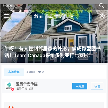
Home
温哥华岛便民生活
牛呀！有人复制邻居家的外形，做成微型图书
馆！Team Canada来维多利亚打比赛啦！
0
本地资讯
4 年前
温哥华岛传媒
关注
私信
温哥华岛传媒