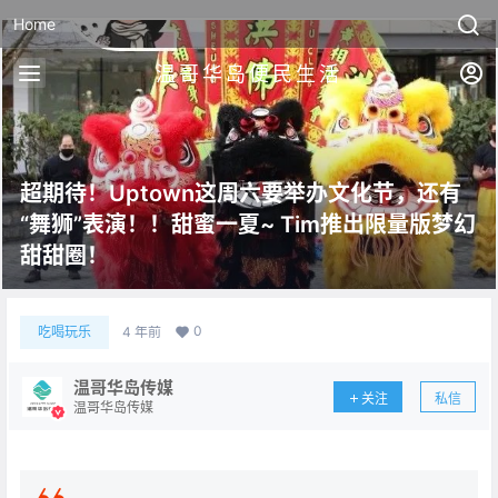
Home
温哥华岛便民生活
超期待！Uptown这周六要举办文化节，还有
“舞狮”表演！！甜蜜一夏~ Tim推出限量版梦幻
甜甜圈！
0
吃喝玩乐
4 年前
温哥华岛传媒
关注
私信
温哥华岛传媒