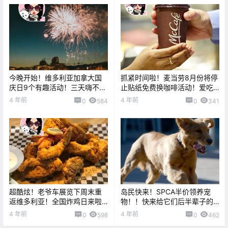
今晚开始！维多利亚加拿大国
抓紧时间啦！麦当劳8月份将停
庆日9个有趣活动！三天嗨不
止贴纸免费换咖啡活动！爱吃
停！
Pizza的有福啦，本周Domino's
4 年前
4 年前
0
584
0
341
将5折优惠！
超酷炫！老爷车展览下周末重
岛民快来！SPCA半价领养宠
返维多利亚！全国炸鸡日来啦
物！！快来给它们后半辈子的
～快看看岛上哪家炸鸡最好
幸福吧！！
4 年前
4 年前
0
598
0
462
吃！