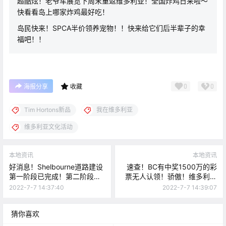
超酷炫！老爷车展览下周末重返维多利亚！全国炸鸡日来啦～
快看看岛上哪家炸鸡最好吃！
岛民快来！SPCA半价领养宠物！！快来给它们后半辈子的幸
福吧！！
0
0
海报分享
收藏
Tim Hortons新品
我在维多利亚
维多利亚文化活动
本地资讯
本地资讯
好消息！Shelbourne道路建设
速查！BC有中奖1500万的彩
第一阶段已完成！第二阶段目
票无人认领！骄傲！维多利亚
标：维多利亚大学自行车道改
上榜“2022加拿大最佳小城
2022-7-7 14:37:40
2022-7-7 14:39:07
善！
市”！！
猜你喜欢