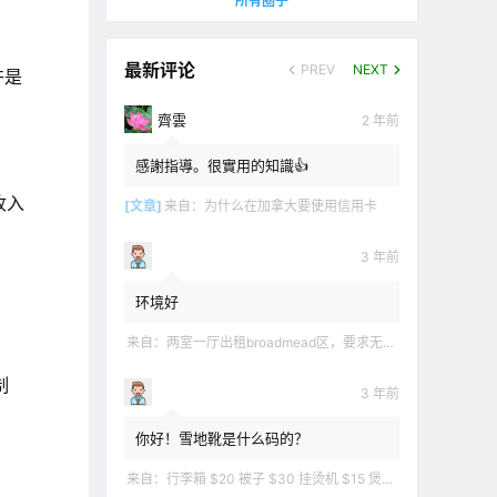
所有圈子
最新评论
PREV
NEXT
许是
齊雲
2 年前
感謝指導。很實用的知識👍
收入
[文章]
来自：
为什么在加拿大要使用信用卡
3 年前
环境好
来自：
两室一厅出租broadmead区，要求无烟无宠无麻无party，租金2200不包水电有意短信联系2508858496
制
3 年前
你好！雪地靴是什么码的？
来自：
行李箱 $20 被子 $30 挂烫机 $15 煲汤锅 $5 华夫饼机 $5 衣服 $5 雪地靴 $10 滑雪手套 $10 宜家衣物收纳 .