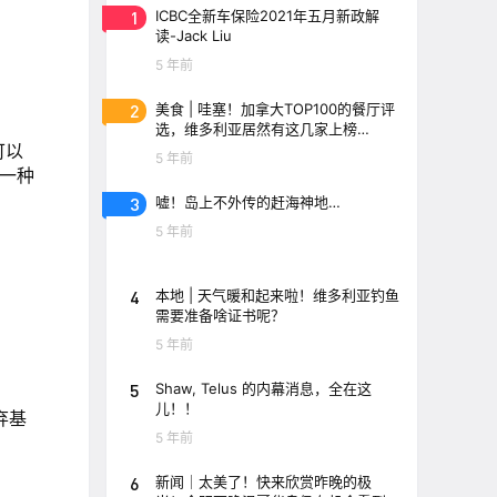
1
ICBC全新车保险2021年五月新政解
读-Jack Liu
5 年前
2
美食 | 哇塞！加拿大TOP100的餐厅评
选，维多利亚居然有这几家上榜
了！！
可以
5 年前
第一种
3
嘘！岛上不外传的赶海神地…
5 年前
4
本地 | 天气暖和起来啦！维多利亚钓鱼
需要准备啥证书呢？
5 年前
5
Shaw, Telus 的内幕消息，全在这
儿！！
弃基
5 年前
6
新闻｜太美了！快来欣赏昨晚的极