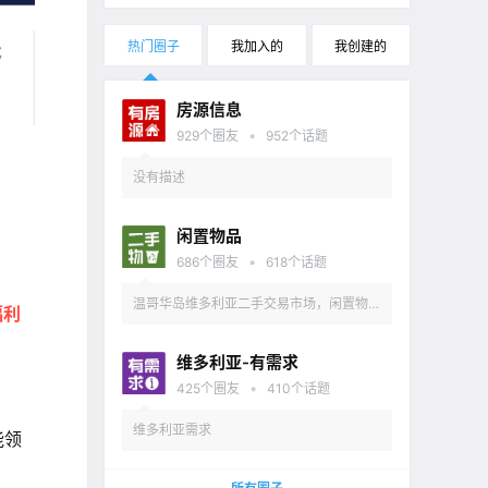
热门圈子
我加入的
我创建的
房源信息
•
929
个圈友
952
个话题
没有描述
闲置物品
•
686
个圈友
618
个话题
温哥华岛维多利亚二手交易市场，闲置物品
福利
出售
维多利亚-有需求
•
425
个圈友
410
个话题
维多利亚需求
能领