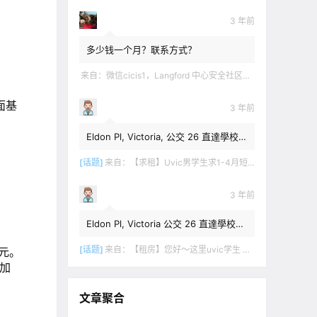
3 年前
多少钱一个月？联系方式？
来自：
微信cicis1，Langford 中心安全社区完全独立平地出入一室一厅一书房步行5分钟到公车站和商业圈 有后花园和.
面基
3 年前
Eldon Pl, Victoria, 公交 26 直達學校，
$1,350 + 20% utilities.
[话题]
来自：
【求租】Uvic男学生求1-4月短租
3 年前
Eldon Pl, Victoria 公交 26 直達學校，
$1,350 + utilities.
[话题]
来自：
【租房】您好～这里uvic学生 明年1月份开始 希望找个独立出入的 爱干净 谢谢！
元。
0加
文章聚合