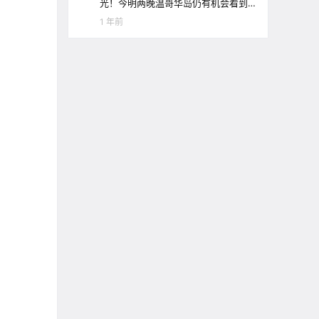
光！今明两晚温哥华岛仍有机会看到
极光哦！
1 年前