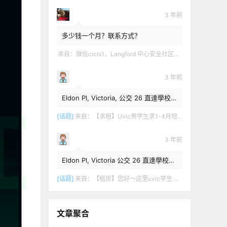
3 年前
多少钱一个月？联系方式？
来自：
微信cicis1，Langford 中心安全社区完全独立平地出入一室一厅一书房步行5分钟到公车站和商业圈 有后花园和.
3 年前
Eldon Pl, Victoria, 公交 26 直達學校，
$1,350 + 20% utilities.
[话题]
来自：
【求租】Uvic男学生求1-4月短租
3 年前
Eldon Pl, Victoria 公交 26 直達學校，
$1,350 + utilities.
[话题]
来自：
【租房】您好～这里uvic学生 明年1月份开始 希望找个独立出入的 爱干净 谢谢！
文章聚合