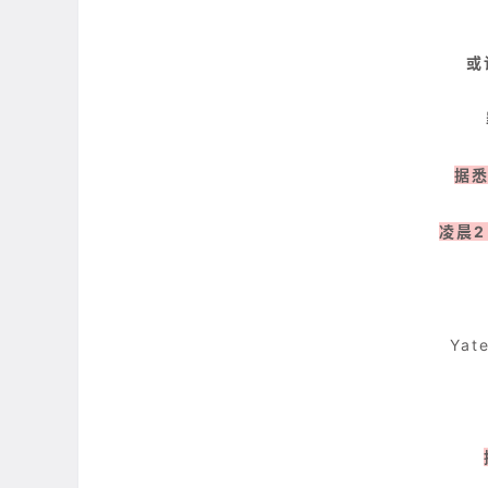
或
据悉
凌晨
Yat