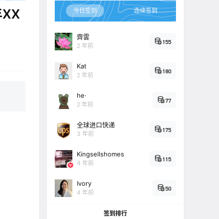
XX
今日签到
连续签到
齊雲
155
2 年前
Kat
180
2 年前
he·
77
2 年前
全球进口快递
175
3 年前
Kingsellshomes
115
4 年前
Ivory
50
4 年前
签到排行