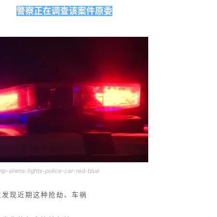
警察正在调查该案件原委
mp-sirens-lights-police-car-red-blue
主发现近期这种抢劫、车祸