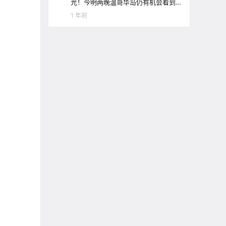
光！今明两晚温哥华岛仍有机会看到
极光哦！
1 年前