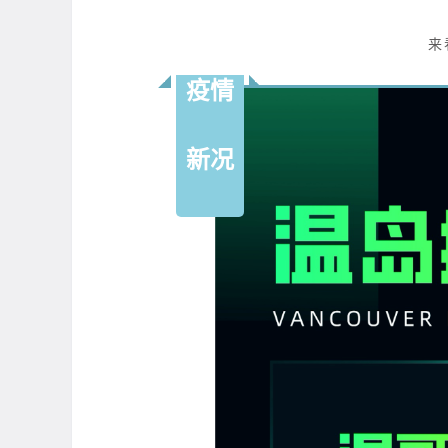
来
疫情
新况