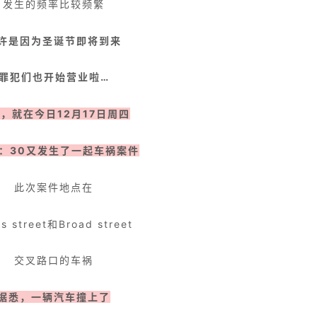
发生的频率比较频繁
许是因为圣诞节即将到来
罪犯们也开始营业啦…
，就在今日12月17日周四
2：30又发生了一起车祸案件
此次案件地点在
es street和Broad street
交叉路口的车祸
据悉，一辆汽车撞上了