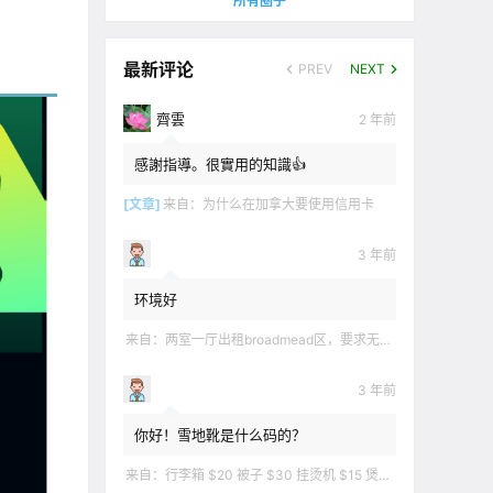
所有圈子
最新评论
PREV
NEXT
齊雲
2 年前
感謝指導。很實用的知識👍
[文章]
来自：
为什么在加拿大要使用信用卡
3 年前
环境好
来自：
两室一厅出租broadmead区，要求无烟无宠无麻无party，租金2200不包水电有意短信联系2508858496
3 年前
你好！雪地靴是什么码的？
来自：
行李箱 $20 被子 $30 挂烫机 $15 煲汤锅 $5 华夫饼机 $5 衣服 $5 雪地靴 $10 滑雪手套 $10 宜家衣物收纳 .