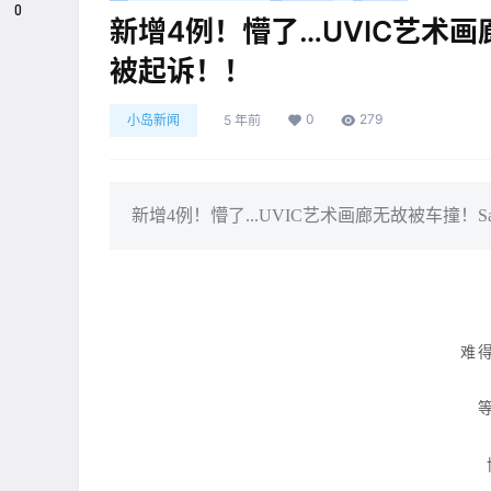
0
新增4例！懵了…UVIC艺术画
被起诉！！
0
279
小岛新闻
5 年前
新增4例！懵了...UVIC艺术画廊无故被车撞！S
难