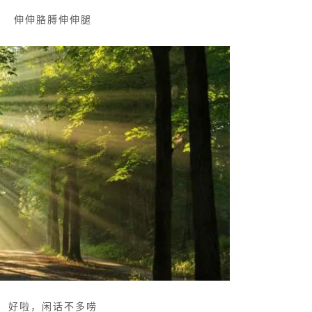
伸伸胳膊伸伸腿
好啦，闲话不多唠