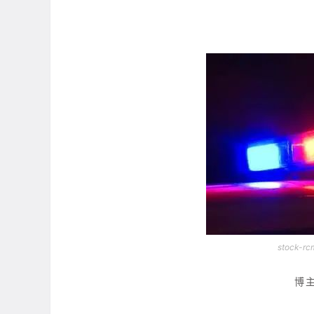
stock-rc
博