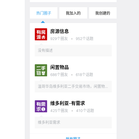
热门圈子
我加入的
我创建的
房源信息
•
929
个圈友
952
个话题
没有描述
闲置物品
•
686
个圈友
618
个话题
温哥华岛维多利亚二手交易市场，闲置物品
出售
维多利亚-有需求
•
425
个圈友
410
个话题
维多利亚需求