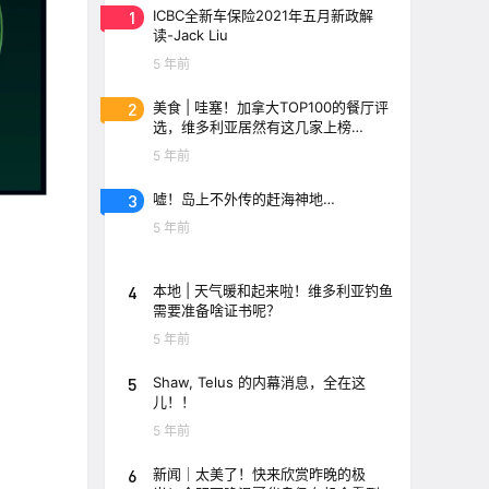
1
ICBC全新车保险2021年五月新政解
读-Jack Liu
5 年前
2
美食 | 哇塞！加拿大TOP100的餐厅评
选，维多利亚居然有这几家上榜
了！！
5 年前
3
嘘！岛上不外传的赶海神地…
5 年前
4
本地 | 天气暖和起来啦！维多利亚钓鱼
需要准备啥证书呢？
5 年前
5
Shaw, Telus 的内幕消息，全在这
儿！！
5 年前
6
新闻｜太美了！快来欣赏昨晚的极