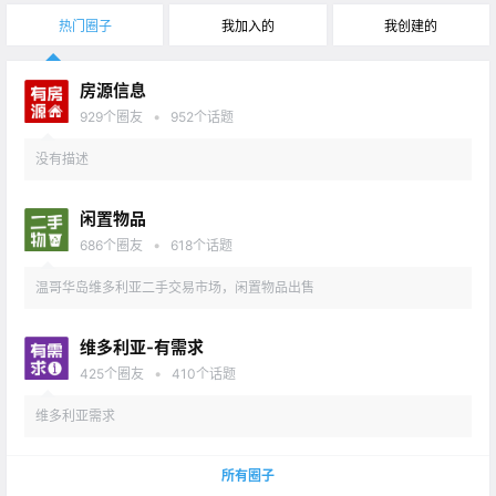
热门圈子
我加入的
我创建的
房源信息
•
929
个圈友
952
个话题
没有描述
闲置物品
•
686
个圈友
618
个话题
温哥华岛维多利亚二手交易市场，闲置物品出售
维多利亚-有需求
•
425
个圈友
410
个话题
维多利亚需求
所有圈子