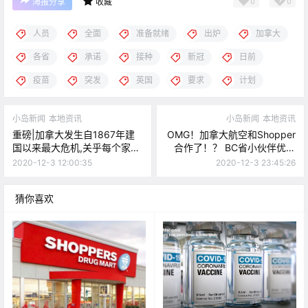
0
0
海报分享
收藏
人员
全面
准备就绪
出炉
加拿大
各省
承诺
接种
新冠
日前
疫苗
突发
英国
要求
计划
小岛新闻
本地资讯
小岛新闻
本地资讯
重磅|加拿大发生自1867年建
OMG！加拿大航空和Shopper
国以来最大危机,关乎每个家
合作了！？ BC省小伙伴优先
庭！电商惨啦！
约核酸检测？
2020-12-3 12:00:35
2020-12-3 23:45:26
猜你喜欢