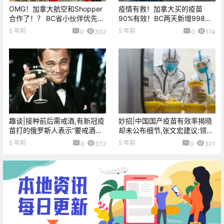
OMG！加拿大航空和Shopper
疫情有救！加拿大买的疫苗
合作了！？ BC省小伙伴优先约
90%有效！BC两天新增998！
核酸检测？
租金都不让涨？
5 年前
5 年前
0
302
0
174
趣谈|接种前后需戒酒,有新冠疫
妙招|中国国产疫苗有效率揭晓
苗打的俄罗斯人表示“要戒酒我
却未公布细节,张文宏建议:领导
就不打了”
先打
5 年前
5 年前
0
372
0
301