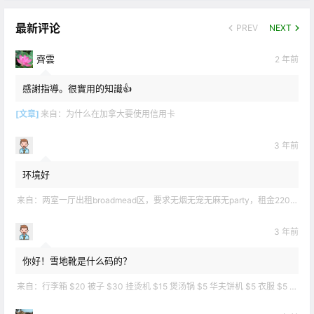
最新评论
PREV
NEXT
齊雲
2 年前
感謝指導。很實用的知識👍
[文章]
来自：
为什么在加拿大要使用信用卡
3 年前
环境好
来自：
两室一厅出租broadmead区，要求无烟无宠无麻无party，租金2200不包水电有意短信联系2508858496
3 年前
你好！雪地靴是什么码的？
来自：
行李箱 $20 被子 $30 挂烫机 $15 煲汤锅 $5 华夫饼机 $5 衣服 $5 雪地靴 $10 滑雪手套 $10 宜家衣物收纳 .