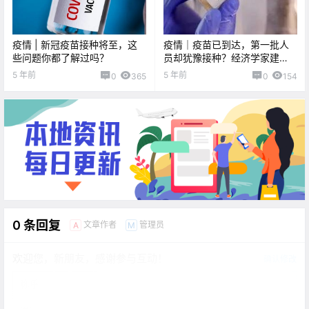
疫情 | 新冠疫苗接种将至，这
疫情｜疫苗已到达，第一批人
些问题你都了解过吗？
员却犹豫接种？经济学家建
议：自愿接种即获$1000！！
5 年前
5 年前
0
365
0
154
0 条回复
文章作者
管理员
A
M
欢迎您，新朋友，感谢参与互动！
确认修改