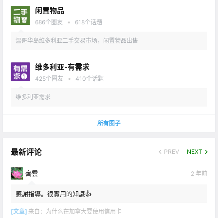
闲置物品
•
686
个圈友
618
个话题
温哥华岛维多利亚二手交易市场，闲置物品出售
维多利亚-有需求
•
425
个圈友
410
个话题
维多利亚需求
所有圈子
最新评论
PREV
NEXT
齊雲
2 年前
感謝指導。很實用的知識👍
[文章]
来自：
为什么在加拿大要使用信用卡