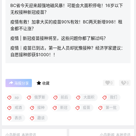
BC省今天迎来超强地磁风暴！可能会大面积停电！16岁以下
无权接种新冠疫苗？
疫情有救！加拿大买的疫苗90%有效！BC两天新增998！租
金都不让涨？
疫情 | 新冠疫苗接种将至，这些问题你都了解过吗？
疫情｜疫苗已到达，第一批人员却犹豫接种？经济学家建议：
自愿接种即获$1000！！
0
0
海报分享
收藏
ap
俄罗斯
前后
大面积
我们
戒酒
接种
新冠
疫苗
第一批
表示
趣谈
小岛新闻
本地资讯
小岛新闻
本地资讯