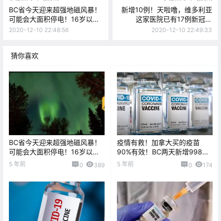
BC省今天迎来超强地磁风暴！
新增10例！天啦噜，维多利亚
可能会大面积停电！16岁以下
这家医院已有17例新冠感
无权接种新冠疫苗？
染！！家庭医院项目即将启
2020-12-10 22:48:56
2020-12-10 22:49:33
动？
猜你喜欢
BC省今天迎来超强地磁风暴！
疫情有救！加拿大买的疫苗
可能会大面积停电！16岁以下
90%有效！BC两天新增998！
无权接种新冠疫苗？
租金都不让涨？
5 年前
5 年前
0
389
0
174