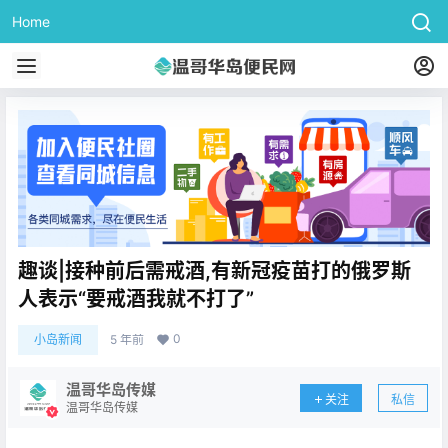
Home
趣谈|接种前后需戒酒,有新冠疫苗打的俄罗斯
人表示“要戒酒我就不打了”
0
小岛新闻
5 年前
温哥华岛传媒
关注
私信
温哥华岛传媒