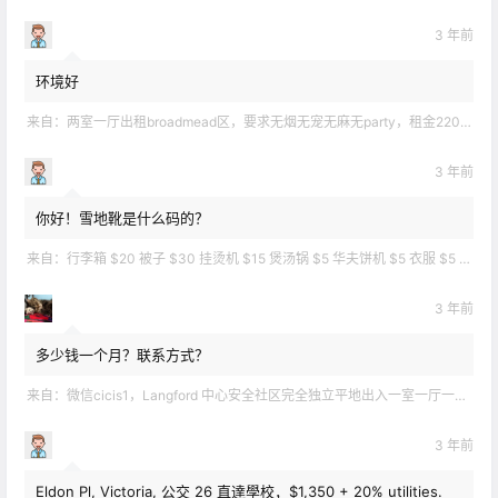
3 年前
环境好
来自：
两室一厅出租broadmead区，要求无烟无宠无麻无party，租金2200不包水电有意短信联系2508858496
3 年前
你好！雪地靴是什么码的？
来自：
行李箱 $20 被子 $30 挂烫机 $15 煲汤锅 $5 华夫饼机 $5 衣服 $5 雪地靴 $10 滑雪手套 $10 宜家衣物收纳 .
3 年前
多少钱一个月？联系方式？
来自：
微信cicis1，Langford 中心安全社区完全独立平地出入一室一厅一书房步行5分钟到公车站和商业圈 有后花园和.
3 年前
Eldon Pl, Victoria, 公交 26 直達學校，$1,350 + 20% utilities.