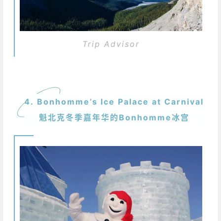
Trip Advisor
4. Bonhomme’s Ice Palace at Carnival
魁北克冬季嘉年华的Bonhomme冰宫