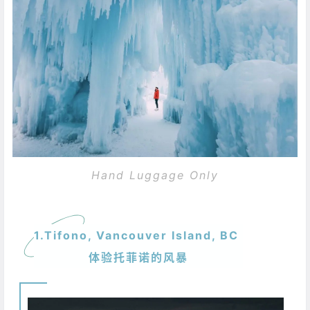
Hand Luggage Only
1.Tifono, Vancouver Island, BC
体验托菲诺的风暴