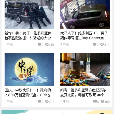
新增18例！终于！维多利亚偷
太吓人了！维多利亚DT一男子
包裹盗贼被抓！！近期的大雪
疑似毒驾撞进Bay Center商
导致老人被困....
店！还反复撞了多次！！
5 年前
4 年前
0
215
0
410
国庆、中秋快乐！！！政府购
缉毒 | 维多利亚警方缴获高浓
入800万新冠测试盒，CRB也
度芬太尼，毒量可致死“半个温
将接替CERB开放申请！
哥华岛”！
5 年前
5 年前
0
311
0
199