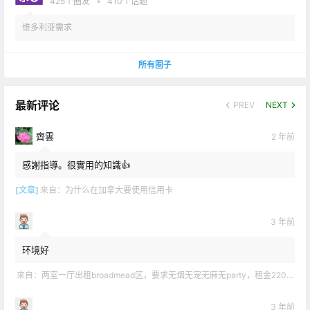
•
425
个圈友
410
个话题
维多利亚需求
所有圈子
最新评论
PREV
NEXT
齊雲
2 年前
感謝指導。很實用的知識👍
[文章]
来自：
为什么在加拿大要使用信用卡
3 年前
环境好
来自：
两室一厅出租broadmead区，要求无烟无宠无麻无party，租金2200不包水电有意短信联系2508858496
3 年前