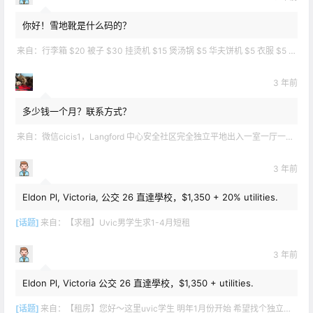
你好！雪地靴是什么码的？
来自：
行李箱 $20 被子 $30 挂烫机 $15 煲汤锅 $5 华夫饼机 $5 衣服 $5 雪地靴 $10 滑雪手套 $10 宜家衣物收纳 .
3 年前
多少钱一个月？联系方式？
来自：
微信cicis1，Langford 中心安全社区完全独立平地出入一室一厅一书房步行5分钟到公车站和商业圈 有后花园和.
3 年前
Eldon Pl, Victoria, 公交 26 直達學校，$1,350 + 20% utilities.
[话题]
来自：
【求租】Uvic男学生求1-4月短租
3 年前
Eldon Pl, Victoria 公交 26 直達學校，$1,350 + utilities.
[话题]
来自：
【租房】您好～这里uvic学生 明年1月份开始 希望找个独立出入的 爱干净 谢谢！