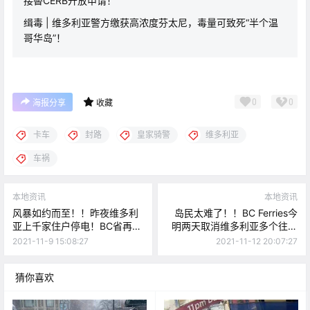
接替CERB开放申请！
缉毒 | 维多利亚警方缴获高浓度芬太尼，毒量可致死“半个温
哥华岛”！
0
0
海报分享
收藏
卡车
封路
皇家骑警
维多利亚
车祸
本地资讯
本地资讯
风暴如约而至！！昨夜维多利
岛民太难了！！BC Ferries今
亚上千家住户停电！BC省再次
明两天取消维多利亚多个往返
强调违禁品合法化，大家怎么
班次！！国殇日飞行表演，岛
2021-11-9 15:08:27
2021-11-12 20:07:27
看。。？
上的军事迷们都准备好了么～
猜你喜欢