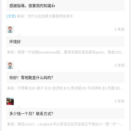
感謝指導。很實用的知識👍
[文章]
来自：
为什么在加拿大要使用信用卡
3 年前
环境好
来自：
两室一厅出租broadmead区，要求无烟无宠无麻无party，租金2200不包水电有意短信联系2508858496
3 年前
你好！雪地靴是什么码的？
来自：
行李箱 $20 被子 $30 挂烫机 $15 煲汤锅 $5 华夫饼机 $5 衣服 $5 雪地靴 $10 滑雪手套 $10 宜家衣物收纳 .
3 年前
多少钱一个月？联系方式？
来自：
微信cicis1，Langford 中心安全社区完全独立平地出入一室一厅一书房步行5分钟到公车站和商业圈 有后花园和.