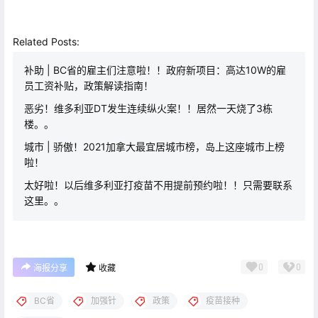
Related Posts:
补助 | BC省的雇主们注意啦！！政府新项目：高达10W的雇
员工资补贴，政策解读指南！
恶劣！维多利亚DT发生连续纵火案！！居然一天烧了3栋
楼。。
城市 | 骄傲！2021加拿大最宜居城市榜，岛上这座城市上榜
啦！
太好啦！以后维多利亚打疫苗不用提前预约啦！！只需要联系
这里。。
0
0
海报分享
收藏
BC省
加强针
政策
疫苗接种