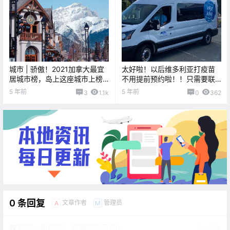
城市 | 骄傲！2021加拿大最宜
太好啦！以后维多利亚打疫苗
居城市榜，岛上这座城市上榜
不用提前预约啦！！只需要联
啦！
系这里。。
5 年前
5 年前
3
1.1k
0
362
0 条回复
文章作者
管理员
A
M
欢迎您，新朋友，感谢参与互动！
确认修改