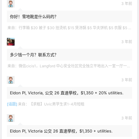
3 年前
你好！雪地靴是什么码的？
来自：
行李箱 $20 被子 $30 挂烫机 $15 煲汤锅 $5 华夫饼机 $5 衣服 $5 雪地靴 $10 滑雪手套 $10 宜家衣物收纳 .
3 年前
多少钱一个月？联系方式？
来自：
微信cicis1，Langford 中心安全社区完全独立平地出入一室一厅一书房步行5分钟到公车站和商业圈 有后花园和.
3 年前
Eldon Pl, Victoria, 公交 26 直達學校，$1,350 + 20% utilities.
[话题]
来自：
【求租】Uvic男学生求1-4月短租
3 年前
Eldon Pl, Victoria 公交 26 直達學校，$1,350 + utilities.