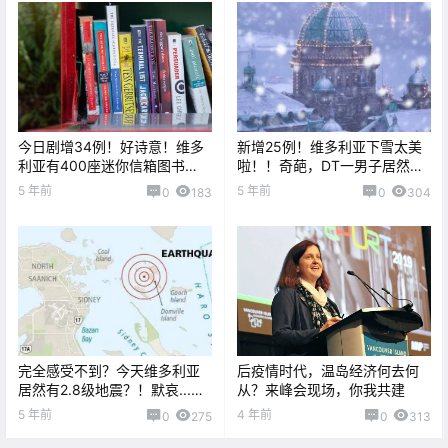
今日剧增34例！好诗意！维多
新增25例！维多利亚下雪太美
利亚有400座迷你信箱图书
啦！！奇葩，DT一男子居然一
馆！昨夜妖风造成多地断
言不合就“咬人”？？
5 年前
5 年前
0
183
0
304
电！！
完全感受不到？今天维多利亚
后疫情时代，温岛经济何去何
居然有2.8级地震？！默哀...DT
从？来峰会现场，你我共建
车祸受害者去世了...
5 年前
4 年前
0
275
0
313