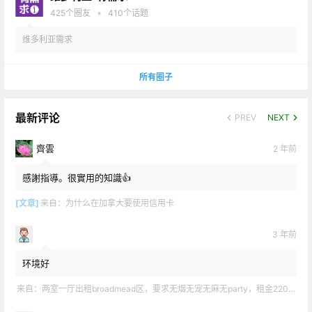
•
425
个圈友
410
个话题
维多利亚需求
所有圈子
最新评论
PREV
NEXT
齊雲
2 年前
感謝指導。很實用的知識👍
[文章]
来自：
为什么在加拿大要使用信用卡
3 年前
环境好
来自：
两室一厅出租broadmead区，要求无烟无宠无麻无party，租金2200不包水电有意短信联系2508858496