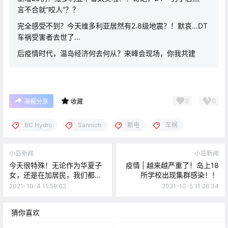
言不合就“咬人”？？
完全感受不到？今天维多利亚居然有2.8级地震？！默哀…DT
车祸受害者去世了…
后疫情时代，温岛经济何去何从？来峰会现场，你我共建
0
0
海报分享
收藏
BC Hydro
Sannich
断电
车祸
小岛新闻
小岛新闻
今天很特殊！无论作为华夏子
疫情 | 越来越严重了！岛上18
女，还是在加居民，我们都应
所学校出现集群感染！！
铭记！
2021-10-4 11:59:02
2021-10-5 11:26:34
猜你喜欢