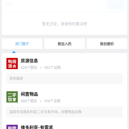
提交
暂无讨论，说说你的看法吧
热门圈子
我加入的
我创建的
房源信息
•
929
个圈友
952
个话题
没有描述
闲置物品
•
686
个圈友
618
个话题
温哥华岛维多利亚二手交易市场，闲置物品出售
维多利亚-有需求