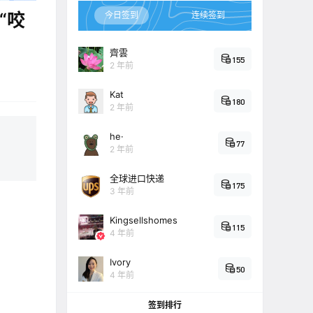
“咬
今日签到
连续签到
齊雲
155
2 年前
Kat
180
2 年前
he·
77
2 年前
全球进口快递
175
3 年前
Kingsellshomes
115
4 年前
Ivory
50
4 年前
签到排行