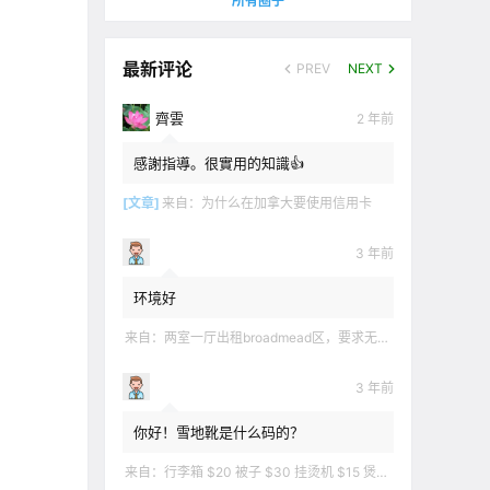
所有圈子
最新评论
PREV
NEXT
齊雲
2 年前
感謝指導。很實用的知識👍
[文章]
来自：
为什么在加拿大要使用信用卡
3 年前
环境好
来自：
两室一厅出租broadmead区，要求无烟无宠无麻无party，租金2200不包水电有意短信联系2508858496
3 年前
你好！雪地靴是什么码的？
来自：
行李箱 $20 被子 $30 挂烫机 $15 煲汤锅 $5 华夫饼机 $5 衣服 $5 雪地靴 $10 滑雪手套 $10 宜家衣物收纳 .