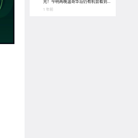
光！今明两晚温哥华岛仍有机会看到
极光哦！
1 年前