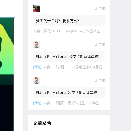
3 年前
多少钱一个月？联系方式？
来自：
微信cicis1，Langford 中心安全社区完全独立平地出入一室一厅一书房步行5分钟到公车站和商业圈 有后花园和.
3 年前
Eldon Pl, Victoria, 公交 26 直達學校，
$1,350 + 20% utilities.
[话题]
来自：
【求租】Uvic男学生求1-4月短租
3 年前
Eldon Pl, Victoria 公交 26 直達學校，
$1,350 + utilities.
[话题]
来自：
【租房】您好～这里uvic学生 明年1月份开始 希望找个独立出入的 爱干净 谢谢！
文章聚合