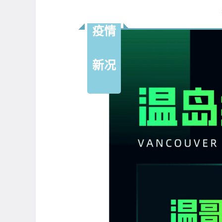
疫情
新况