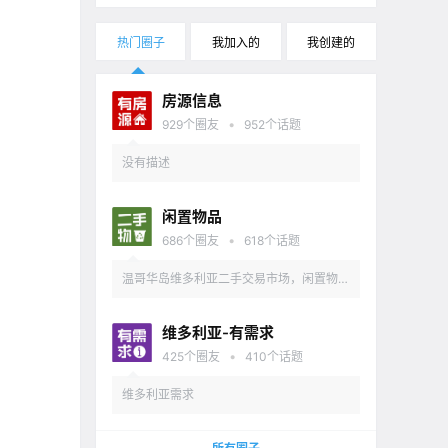
热门圈子
我加入的
我创建的
房源信息
•
929
个圈友
952
个话题
没有描述
闲置物品
•
686
个圈友
618
个话题
温哥华岛维多利亚二手交易市场，闲置物品
出售
维多利亚-有需求
•
425
个圈友
410
个话题
维多利亚需求