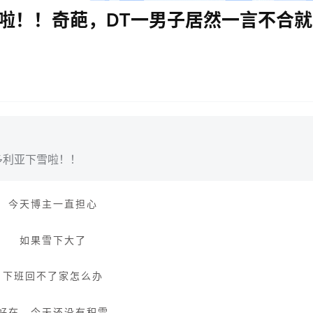
啦！！奇葩，DT一男子居然一言不合就
下雪啦！
！
多利亚
今天博主一直担心
如果雪下大了
下班回不了家怎么办
好在，今天还没有积雪