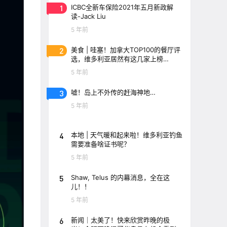
1
ICBC全新车保险2021年五月新政解
读-Jack Liu
5 年前
2
美食 | 哇塞！加拿大TOP100的餐厅评
选，维多利亚居然有这几家上榜
了！！
5 年前
3
嘘！岛上不外传的赶海神地…
5 年前
4
本地 | 天气暖和起来啦！维多利亚钓鱼
需要准备啥证书呢？
5 年前
5
Shaw, Telus 的内幕消息，全在这
儿！！
5 年前
6
新闻｜太美了！快来欣赏昨晚的极