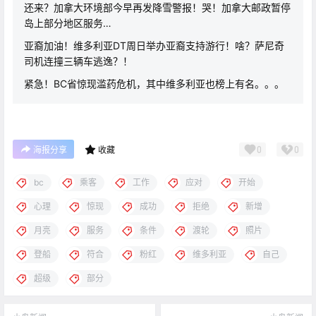
还来？加拿大环境部今早再发降雪警报！哭！加拿大邮政暂停
岛上部分地区服务…
亚裔加油！维多利亚DT周日举办亚裔支持游行！啥？萨尼奇
司机连撞三辆车逃逸？！
紧急！BC省惊现滥药危机，其中维多利亚也榜上有名。。。
0
0
海报分享
收藏
bc
乘客
工作
应对
开始
心理
惊现
成功
拒绝
新增
月亮
服务
条件
渡轮
照片
登船
符合
粉红
维多利亚
自己
超级
部分