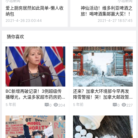
小岛新闻
小岛新闻
爱上厨房居然如此简单-懒人收
神仙活动！维多利亚啤酒之
纳包
旅！喝啤酒集邮赢大奖！！
2021-4-26 23:00:44
2021-4-27 18:57:45
猜你喜欢
BC新增再破记录！3例超级传
还来？加拿大环境部今早再发
播曝光，大温多家超市药房奶
降雪警报！哭！加拿大邮政暂
茶店爆毒
停岛上部分地区服务...
5 年前
5 年前
0
204
0
227