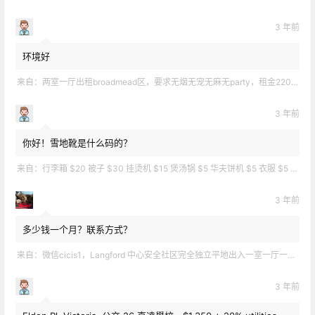
3 年前
环境好
来自：
两室一厅出租broadmead区，要求无烟无宠无麻无party，租金2200不包水电有意短信联系2508858496
3 年前
你好！雪地靴是什么码的？
来自：
行李箱 $20 被子 $30 挂烫机 $15 煲汤锅 $5 华夫饼机 $5 衣服 $5 雪地靴 $10 滑雪手套 $10 宜家衣物收纳 .
3 年前
多少钱一个月？联系方式？
来自：
微信cicis1，Langford 中心安全社区完全独立平地出入一室一厅一书房步行5分钟到公车站和商业圈 有后花园和.
3 年前