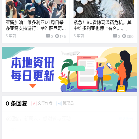
亚裔加油！维多利亚DT周日举
紧急！BC省惊现滥药危机，其
办亚裔支持游行！啥？萨尼奇
中维多利亚也榜上有名。。。
司机连撞三辆车逃逸？！
5 年前
5 年前
0
175
0
390
0 条回复
文章作者
管理员
A
M
欢迎您，新朋友，感谢参与互动！
确认修改