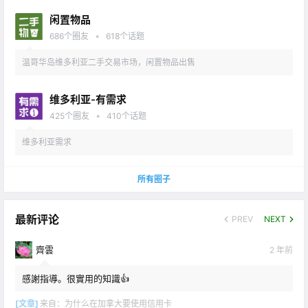
闲置物品
•
686
个圈友
618
个话题
温哥华岛维多利亚二手交易市场，闲置物品出售
维多利亚-有需求
•
425
个圈友
410
个话题
维多利亚需求
所有圈子
最新评论
PREV
NEXT
齊雲
2 年前
感謝指導。很實用的知識👍
[文章]
来自：
为什么在加拿大要使用信用卡