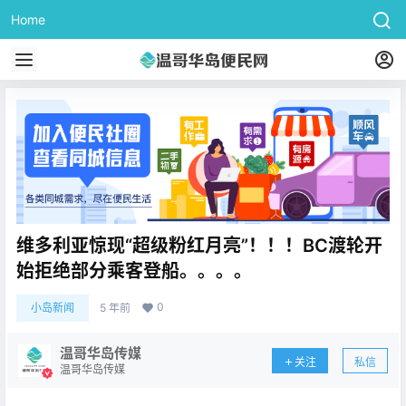
Home
维多利亚惊现“超级粉红月亮”！！！BC渡轮开
始拒绝部分乘客登船。。。。
0
小岛新闻
5 年前
温哥华岛传媒
关注
私信
温哥华岛传媒