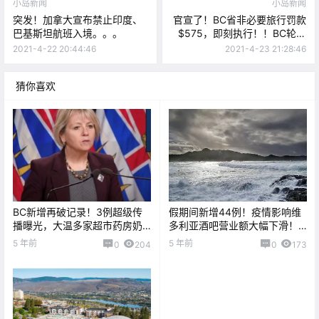
小岛新闻
小岛新闻
突发！加拿大宣布禁止印度、
官宣了！BC省非必要旅行罚款
巴基斯坦航班入境。。。
$575，即刻执行！！BC轮渡
也紧跟其脚步…
2021-4-22 20:44:46
2021-4-23 21:28:46
猜你喜欢
BC新增再破记录！3例超级传
假期间新增44例！疫情影响维
播曝光，大温多家超市药房奶
多利亚酒吧营业额大幅下滑！
茶店爆毒
今晚维多利亚夜间将迎来大
5 年前
5 年前
0
204
0
173
风！