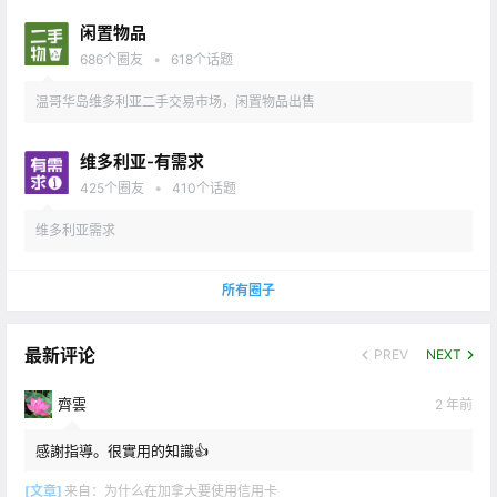
闲置物品
•
686
个圈友
618
个话题
温哥华岛维多利亚二手交易市场，闲置物品出售
维多利亚-有需求
•
425
个圈友
410
个话题
维多利亚需求
所有圈子
最新评论
PREV
NEXT
齊雲
2 年前
感謝指導。很實用的知識👍
[文章]
来自：
为什么在加拿大要使用信用卡