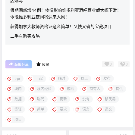
店爆毒
假期间新增44例！疫情影响维多利亚酒吧营业额大幅下滑！
今晚维多利亚夜间将迎来大风！
获得加拿大教师资格证这么简单！又快又省的宝藏项目
二手车购买攻略
0
0
海报分享
收藏
trpr
一起
临时
以上
发布
境内
境内经验
成绩
持有人
提供
数据
曝光
更新
没有
移民局
签证
简单
要求
语言
递交
项目