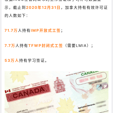
示，截止到
2020年12月31日
，加拿大持有有效许可证
的人数如下：
71.7万
人持有
IMP开放式工签
；
7.7万
人持有
TFWP
封闭式工签
（需要LMIA）；
53万人
持有学习签证。