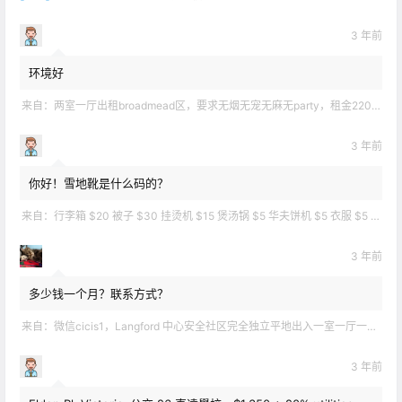
3 年前
环境好
来自：
两室一厅出租broadmead区，要求无烟无宠无麻无party，租金2200不包水电有意短信联系2508858496
3 年前
你好！雪地靴是什么码的？
来自：
行李箱 $20 被子 $30 挂烫机 $15 煲汤锅 $5 华夫饼机 $5 衣服 $5 雪地靴 $10 滑雪手套 $10 宜家衣物收纳 .
3 年前
多少钱一个月？联系方式？
来自：
微信cicis1，Langford 中心安全社区完全独立平地出入一室一厅一书房步行5分钟到公车站和商业圈 有后花园和.
3 年前