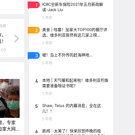
1
ICBC全新车保险2021年五月新政解
读-Jack Liu
5 年前
新闻
2
美食 | 哇塞！加拿大TOP100的餐厅评
R，
选，维多利亚居然有这几家上榜
了！！
低！
5 年前
1:03
3
嘘！岛上不外传的赶海神地…
5 年前
4
本地 | 天气暖和起来啦！维多利亚钓鱼
需要准备啥证书呢？
5 年前
5
Shaw, Telus 的内幕消息，全在这
儿！！
5 年前
增，专家
加拿大网
6
新闻｜太美了！快来欣赏昨晚的极