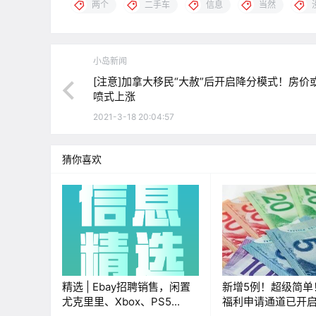
两个
二手车
信息
当然
小岛新闻
[注意]加拿大移民“大赦”后开启降分模式！房价
喷式上涨
2021-3-18 20:04:57
猜你喜欢
精选 | Ebay招聘销售，闲置
新增5例！超级简单
尤克里里、Xbox、PS5...
福利申请通道已开