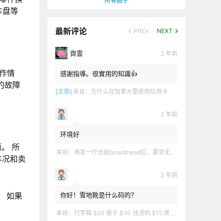
所有圈子
车盘等
最新评论
PREV
NEXT
齊雲
2 年前
作情
感謝指導。很實用的知識👍
的故障
[文章]
来自：
为什么在加拿大要使用信用卡
3 年前
环境好
。 所
来自：
两室一厅出租broadmead区，要求无烟无宠无麻无party，租金2200不包水电有意短信联系2508858496
车况和卖
3 年前
你好！雪地靴是什么码的？
 如果
来自：
行李箱 $20 被子 $30 挂烫机 $15 煲汤锅 $5 华夫饼机 $5 衣服 $5 雪地靴 $10 滑雪手套 $10 宜家衣物收纳 .