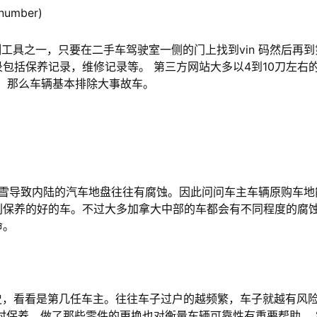
number)
具之一，只要在二手车驾驶室一侧的门上找到vin 码然后再到
包括保养记录，维修记录等。 第三方网站大多以4到10刀左右
录，那么车辆基本排除大事故车。
导致内陆的汽车地盘往往有腐蚀。因此问问车主车辆原购车地
别保养的好的车。不过大多加拿大中部的车都会有不同程度的腐
命。
，看看是第几任车主。往往车子过户的越频繁，车子就越有风险
时保养，做了那些零件的更换也对衡量车辆可靠性有重要帮助。 