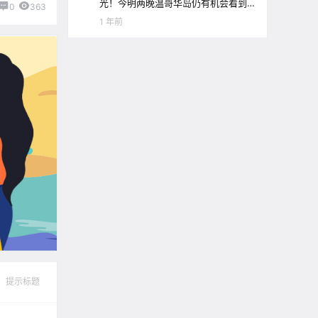
光！今明两晚温哥华岛仍有机会看到
0
363
极光哦！
1 年前
提示标题