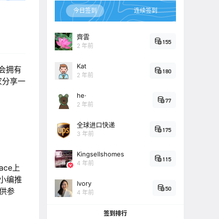
今日签到
连续签到
齊雲
155
2 年前
Kat
会拥有
180
2 年前
家分享一
he·
77
2 年前
全球进口快递
175
3 年前
Kingsellshomes
115
4 年前
ace上
小编推
Ivory
50
供参
4 年前
签到排行