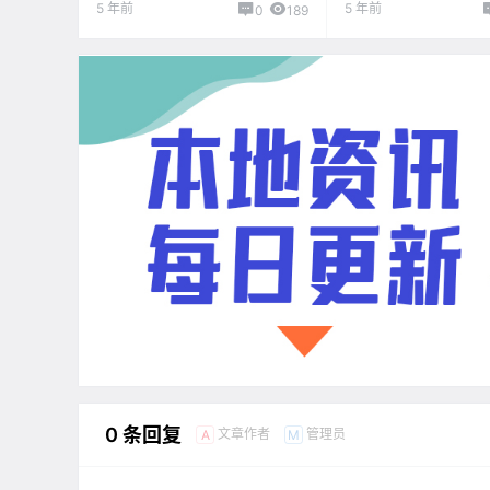
手教你如何领取$10
5 年前
5 年前
0
189
利！！
0 条回复
文章作者
管理员
A
M