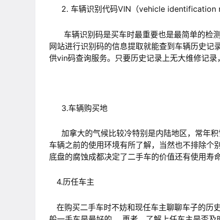
2. 车辆识别代码VIN（vehicle identification 
车辆识别码是买车时最重要也是最简单的检测工
网站进行识别码的信息提取就能查到车辆历史记录
供vin码查询服务。只要历史记录上无大维修记
3.车辆购买地
加拿大的气候比较冷特别是内陆地区，常年积雪
车辆之前的使用环境有所了解，当然也不排除个
底盘的腐蚀成都决定了二手车的价值还有使用寿
4.历任车主
在购买二手车时不妨和现任车主聊聊车子的历史
般一手车是最好的。 再者，了解上任车主是否及