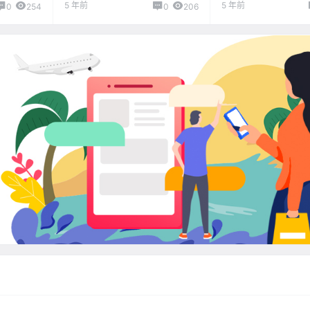
00福
机直接拉到警察局了！！
友：就不戴！
5 年前
5 年前
0
254
0
206