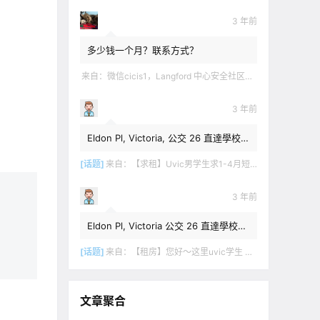
3 年前
多少钱一个月？联系方式？
来自：
微信cicis1，Langford 中心安全社区完全独立平地出入一室一厅一书房步行5分钟到公车站和商业圈 有后花园和.
3 年前
Eldon Pl, Victoria, 公交 26 直達學校，
$1,350 + 20% utilities.
[话题]
来自：
【求租】Uvic男学生求1-4月短租
3 年前
Eldon Pl, Victoria 公交 26 直達學校，
$1,350 + utilities.
[话题]
来自：
【租房】您好～这里uvic学生 明年1月份开始 希望找个独立出入的 爱干净 谢谢！
文章聚合