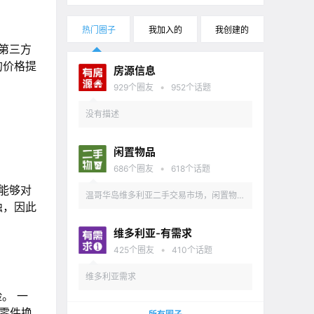
热门圈子
我加入的
我创建的
第三方
的价格提
房源信息
•
929
个圈友
952
个话题
没有描述
闲置物品
•
686
个圈友
618
个话题
能够对
温哥华岛维多利亚二手交易市场，闲置物品
蚀，因此
出售
维多利亚-有需求
•
425
个圈友
410
个话题
维多利亚需求
。 一
零件换