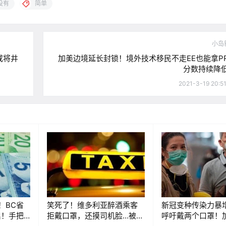
没有
简单
小岛
或将井
加美边境延长封锁！境外技术移民不走EE也能拿P
分数持续降
2021-3-19 20:5
！BC省
笑死了！维多利亚醉酒乘客
新冠变种传染力暴
启！手把
拒戴口罩，还摸司机脸…被司
呼吁戴两个口罩！