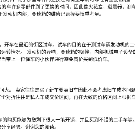
右的车许多零部件到了更换的时间，因此像火花塞，避震器，刹
对于发动机内部，变速箱的维修记录择要慎重考量。
，开车在最近的街区试车。试车的目的在于测试车辆发动机的工
运转情况。 发动机的异响，变速箱的顿挫，内部机械电子设备
应当带上一位懂车的小伙伴通行避免高价买到低价车。
大。 卖家往往是买了新车要卖旧车因此不会考虑旧车成本问题
打个对折往往是私人车成交价区间，再在大致的价格区间上根据
车的购买能够为您剩下很大一笔开销，并且买到不错的二手车哟。
您分享经验。谢谢您的阅读。