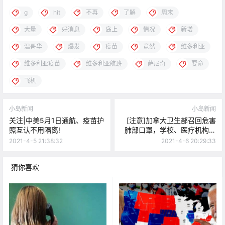
g
hit
不再
了解
周末
大量
好消息
岛上
情况
新增
温哥华
爆发
疫苗
竟然
维多利亚
维多利亚疫苗
维多利亚航班
萨尼奇
要命
飞机
小岛新闻
小岛新闻
关注|中美5月1日通航、疫苗护
[注意]加拿大卫生部召回危害
照互认不用隔离!
肺部口罩，学校、医疗机构都
在用！
2021-4-5 21:38:32
2021-4-6 20:29:33
猜你喜欢