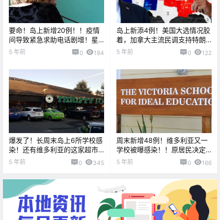
要命！岛上新增20例！！疫情
岛上新添4例！美国大选情况胶
间导致紧急求助电话剧增！星
着，加拿大主流民调支持特朗
爸爸饮品买一送一啦。。。
普？！
5 年前
5 年前
0
184
0
122
爆发了！长周末岛上6所学校感
周末新增48例！维多利亚又一
染！还有维多利亚的这家超市...
学校被曝感染！！原居民决定
全面封锁控制疫情！！
5 年前
5 年前
0
345
0
166