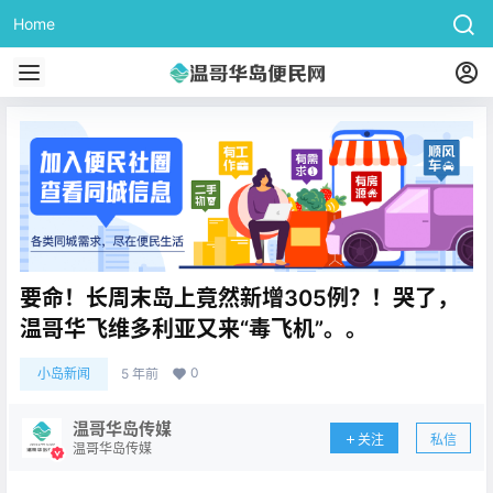
Home
要命！长周末岛上竟然新增305例？！哭了，
温哥华飞维多利亚又来“毒飞机”。。
0
小岛新闻
5 年前
温哥华岛传媒
关注
私信
温哥华岛传媒