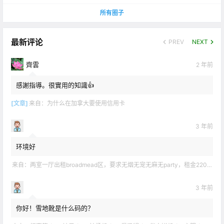
所有圈子
最新评论
PREV
NEXT
齊雲
2 年前
感謝指導。很實用的知識👍
[文章]
来自：
为什么在加拿大要使用信用卡
3 年前
环境好
来自：
两室一厅出租broadmead区，要求无烟无宠无麻无party，租金2200不包水电有意短信联系2508858496
3 年前
你好！雪地靴是什么码的？