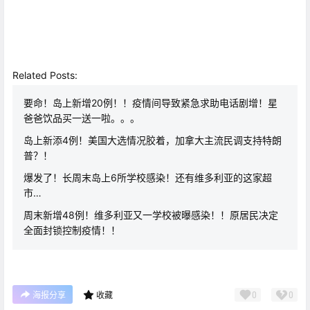
Related Posts:
要命！岛上新增20例！！疫情间导致紧急求助电话剧增！星
爸爸饮品买一送一啦。。。
岛上新添4例！美国大选情况胶着，加拿大主流民调支持特朗
普？！
爆发了！长周末岛上6所学校感染！还有维多利亚的这家超
市…
周末新增48例！维多利亚又一学校被曝感染！！原居民决定
全面封锁控制疫情！！
0
0
海报分享
收藏