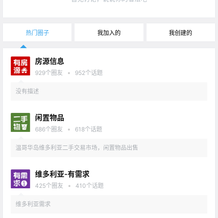
热门圈子
我加入的
我创建的
房源信息
•
929
个圈友
952
个话题
没有描述
闲置物品
•
686
个圈友
618
个话题
温哥华岛维多利亚二手交易市场，闲置物品出售
维多利亚-有需求
•
425
个圈友
410
个话题
维多利亚需求