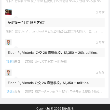
来自：
行李箱 $20 被子 $30 挂烫机 $15 煲汤锅 $5 华夫饼机 $5 衣服 $5 雪地靴 $10 滑雪手套 $10 宜家衣物收纳 .
3 年前
多少钱一个月？联系方式？
来自：
微信cicis1，Langford 中心安全社区完全独立平地出入一室一厅一书房步行5分钟到公车站和商业圈 有后花园和.
3 年前
Eldon Pl, Victoria, 公交 26 直達學校，$1,350 + 20% utilities.
[话题]
来自：
【求租】Uvic男学生求1-4月短租
3 年前
Eldon Pl, Victoria 公交 26 直達學校，$1,350 + utilities.
[话题]
来自：
【租房】您好～这里uvic学生 明年1月份开始 希望找个独立出入的 爱干净 谢谢！
Copyright © 2026
便民生活