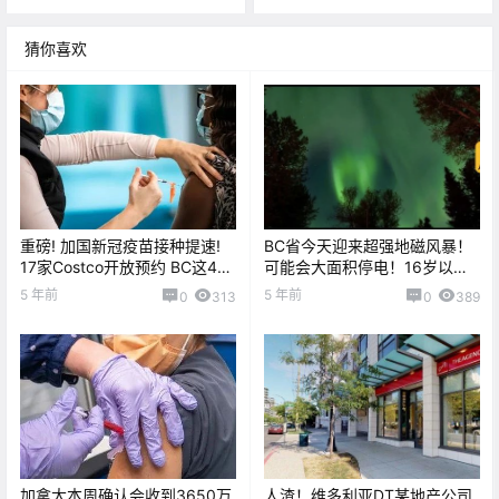
猜你喜欢
重磅! 加国新冠疫苗接种提速!
BC省今天迎来超强地磁风暴！
17家Costco开放预约 BC这4月
可能会大面积停电！16岁以下
全民接种!
无权接种新冠疫苗？
5 年前
5 年前
0
313
0
389
加拿大本周确认会收到3650万
人渣！维多利亚DT某地产公司