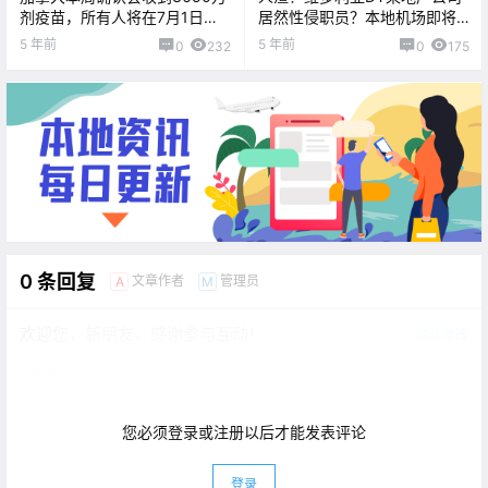
剂疫苗，所有人将在7月1日前
居然性侵职员？本地机场即将
打上第一针！
增加多条内陆航线！
5 年前
5 年前
0
232
0
175
0 条回复
文章作者
管理员
A
M
欢迎您，新朋友，感谢参与互动！
确认修改
您必须登录或注册以后才能发表评论
登录