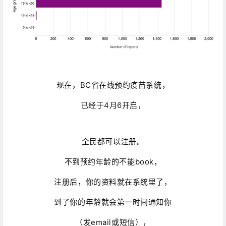
现在，BC省在线预约疫苗系统，
已经于4月6开启，
全民都可‮注以‬册。
不到预约‮龄年‬的不能b‮oo‬k，
注册后，你的资料就在‮统系‬里了，
到了你的年‮就龄‬会第一时间通知你
（发email‮短或‬信），