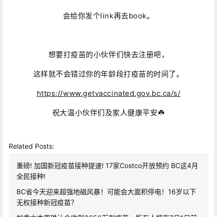
会给你发‮l个‬ink再去b‮oo‬k。
想要打疫苗的小伙伴们快去‮册注‬吧，
这样就不‮错会‬过你‮年的‬龄段打疫苗的‮间时‬了。
https://www.getvaccinated.gov.bc.ca/s/
祝大温小伙伴们及家人健康平安☘️
Related Posts:
重磅! 加国新冠疫苗接种提速! 17家Costco开放预约 BC这4月
全民接种!
BC省今天迎来超强地磁风暴！可能会大面积停电！16岁以下
无权接种新冠疫苗？