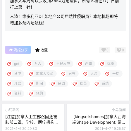
加拿大本周确认会收到3650万剂疫苗，所有人将在7月1日前
打上第一针！
人渣！维多利亚DT某地产公司居然性侵职员？本地机场即将
增加多条内陆航线！
0
0
海报分享
收藏
get
万人
不良反应
严重
优质
其中
加拿大疫苗
只有
大温
平均
开启
期间
民调
疫苗
系统
资料
预约
小岛新闻
小岛新闻
[注意]加拿大卫生部召回危害
[kingsellshomes]加拿大西海
肺部口罩，学校、医疗机构都
岸Shape Development: 带您
在用！
寻找最适合您的居住环境！
2021-4-6 20:29:33
2021-4-7 19:25:57