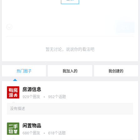
提交
暂无讨论，说说你的看法吧
热门圈子
我加入的
我创建的
房源信息
•
929
个圈友
952
个话题
没有描述
闲置物品
•
686
个圈友
618
个话题