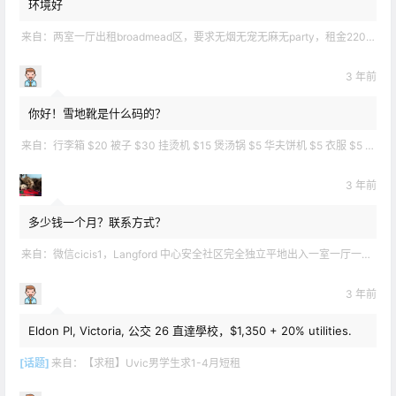
环境好
来自：
两室一厅出租broadmead区，要求无烟无宠无麻无party，租金2200不包水电有意短信联系2508858496
3 年前
你好！雪地靴是什么码的？
来自：
行李箱 $20 被子 $30 挂烫机 $15 煲汤锅 $5 华夫饼机 $5 衣服 $5 雪地靴 $10 滑雪手套 $10 宜家衣物收纳 .
3 年前
多少钱一个月？联系方式？
来自：
微信cicis1，Langford 中心安全社区完全独立平地出入一室一厅一书房步行5分钟到公车站和商业圈 有后花园和.
3 年前
Eldon Pl, Victoria, 公交 26 直達學校，$1,350 + 20% utilities.
[话题]
来自：
【求租】Uvic男学生求1-4月短租