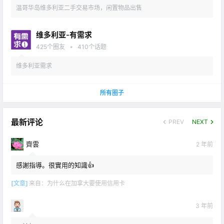
温哥华岛维多利亚二手交易市场，闲置物品出售
维多利亚-有需求
•
425
个圈友
410
个话题
维多利亚需求
所有圈子
最新评论
PREV
NEXT
齊雲
2 年前
感謝指導。很實用的知識👍
[文章]
来自：
为什么在加拿大要使用信用卡
3 年前