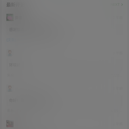
最新评论
PREV
NEXT
齊雲
2 年前
感謝指導。很實用的知識👍
[文章]
来自：
为什么在加拿大要使用信用卡
3 年前
环境好
来自：
两室一厅出租broadmead区，要求无烟无宠无麻无party，租金2200不包水电有意短信联系2508858496
3 年前
你好！雪地靴是什么码的？
来自：
行李箱 $20 被子 $30 挂烫机 $15 煲汤锅 $5 华夫饼机 $5 衣服 $5 雪地靴 $10 滑雪手套 $10 宜家衣物收纳 .
3 年前