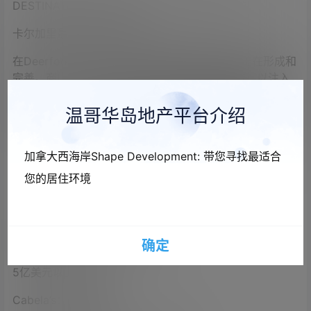
DESTINATION: DEERFOOT CITY, Calgary, AB
卡尔加里最大的零售业转型
在Deerfoot City，一个总体规划的零售目的地正在形成和
完善。商店，饭店和娱乐场所将有针对性地定位，以注入
活力，创造自然的社交区，使人们一年四季都能聚集在一
起。。令人叹为观止的风景和美丽的建筑将使露天林荫大
温哥华岛地产平台介绍
道栩栩如生。得益于艾伯塔省最繁忙的高速公路，
Deerfoot City将成为卡尔加里一直在等待的城市社会中
加拿大西海岸Shape Development: 带您寻找最适合
心。
您的居住环境
概述
用地面积：80英亩
确定
总建筑面积：1,100,000平方英尺
5亿美元以上的项目
Cabela’s：现在营业