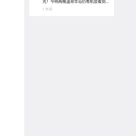
光！今明两晚温哥华岛仍有机会看到
极光哦！
1 年前