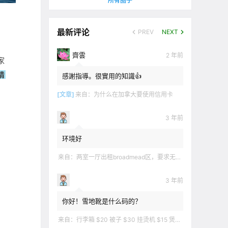
所有圈子
最新评论
PREV
NEXT
齊雲
2 年前
家
情
感謝指導。很實用的知識👍
[文章]
来自：
为什么在加拿大要使用信用卡
3 年前
环境好
来自：
两室一厅出租broadmead区，要求无烟无宠无麻无party，租金2200不包水电有意短信联系2508858496
3 年前
你好！雪地靴是什么码的？
来自：
行李箱 $20 被子 $30 挂烫机 $15 煲汤锅 $5 华夫饼机 $5 衣服 $5 雪地靴 $10 滑雪手套 $10 宜家衣物收纳 .