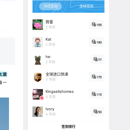
今日签到
连续签到
齊雲
155
2 年前
Kat
180
2 年前
he·
77
2 年前
大浪
全球进口快递
175
3 年前
编一
Kingsellshomes
115
4 年前
Ivory
50
4 年前
签到排行