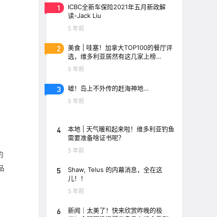
1
ICBC全新车保险2021年五月新政解
读-Jack Liu
5 年前
2
美食 | 哇塞！加拿大TOP100的餐厅评
选，维多利亚居然有这几家上榜
了！！
5 年前
3
嘘！岛上不外传的赶海神地…
5 年前
4
本地 | 天气暖和起来啦！维多利亚钓鱼
需要准备啥证书呢？
5 年前
的
品
5
Shaw, Telus 的内幕消息，全在这
儿！！
5 年前
6
新闻｜太美了！快来欣赏昨晚的极