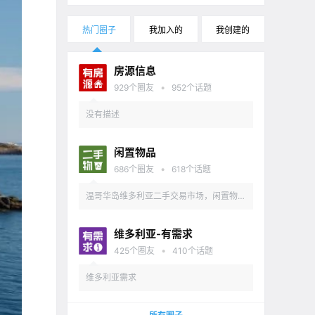
热门圈子
我加入的
我创建的
房源信息
•
929
个圈友
952
个话题
没有描述
闲置物品
•
686
个圈友
618
个话题
温哥华岛维多利亚二手交易市场，闲置物品
出售
维多利亚-有需求
•
425
个圈友
410
个话题
维多利亚需求