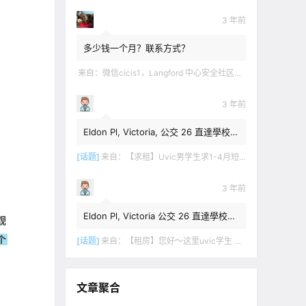
3 年前
多少钱一个月？联系方式？
来自：
微信cicis1，Langford 中心安全社区完全独立平地出入一室一厅一书房步行5分钟到公车站和商业圈 有后花园和.
3 年前
Eldon Pl, Victoria, 公交 26 直達學校，
$1,350 + 20% utilities.
[话题]
来自：
【求租】Uvic男学生求1-4月短租
3 年前
Eldon Pl, Victoria 公交 26 直達學校，
观
$1,350 + utilities.
个
[话题]
来自：
【租房】您好～这里uvic学生 明年1月份开始 希望找个独立出入的 爱干净 谢谢！
文章聚合