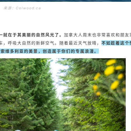
来源：Colwood.ca
一就在于其美丽的自然风光了。
加拿大人周末也非常喜欢和朋友
车，呼吸大自然的新鲜空气。随着最近天气放晴，
不如趁着这个
探索维多利亚的美景
，创造属于你们的专属浪漫。