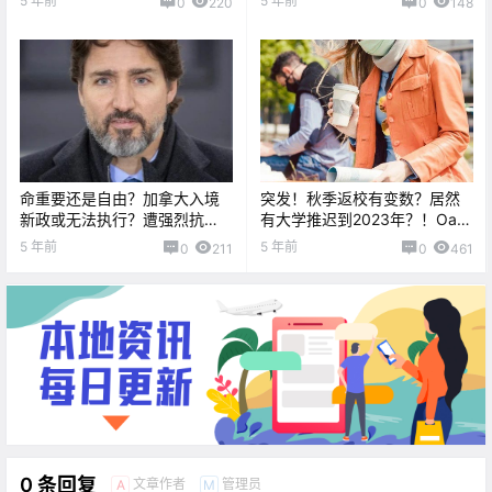
5 年前
5 年前
0
220
0
148
命重要还是自由？加拿大入境
突发！秋季返校有变数？居然
新政或无法执行？遭强烈抗
有大学推迟到2023年？！Oak
议，竟然违反这项法律...
Bay高中爆发疫情感染...
5 年前
5 年前
0
211
0
461
0 条回复
文章作者
管理员
A
M