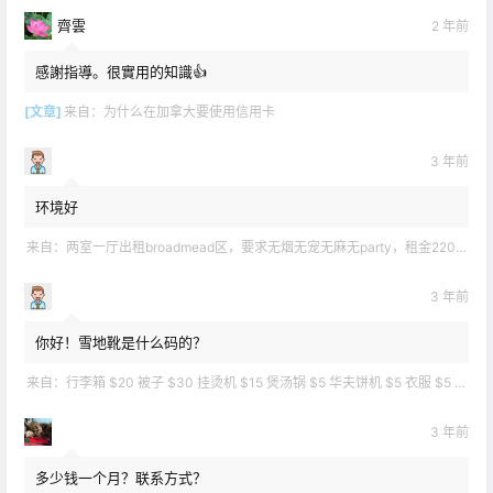
齊雲
2 年前
感謝指導。很實用的知識👍
[文章]
来自：
为什么在加拿大要使用信用卡
3 年前
环境好
来自：
两室一厅出租broadmead区，要求无烟无宠无麻无party，租金2200不包水电有意短信联系2508858496
3 年前
你好！雪地靴是什么码的？
来自：
行李箱 $20 被子 $30 挂烫机 $15 煲汤锅 $5 华夫饼机 $5 衣服 $5 雪地靴 $10 滑雪手套 $10 宜家衣物收纳 .
3 年前
多少钱一个月？联系方式？