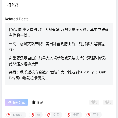
持吗？
Related Posts:
[惊呆]加拿大国税局每天都有50万的支票没人领，其中或许就
有你的一份……
重磅 | 总督突然辞职！美国拜登政府上台，对加拿大是利是
弊？
命重要还是自由？加拿大入境新政或无法执行？遭强烈抗议，
竟然违反这项法律…
突发！秋季返校有变数？居然有大学推迟到2023年？！Oak
Bay高中爆发疫情感染…
0
0
海报分享
收藏
1200加
dt
免费
全民
其中