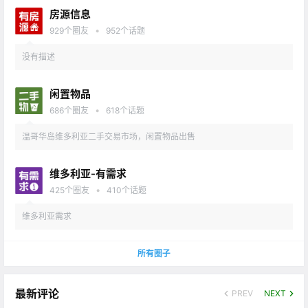
房源信息
•
929
个圈友
952
个话题
没有描述
闲置物品
•
686
个圈友
618
个话题
温哥华岛维多利亚二手交易市场，闲置物品出售
维多利亚-有需求
•
425
个圈友
410
个话题
维多利亚需求
所有圈子
最新评论
PREV
NEXT