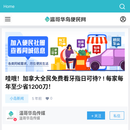
Home
哇哦！加拿大全民免费看牙指日可待? ! 每家每
年至少省1200刀！
0
小岛新闻
5 年前
温哥华岛传媒
关注
私信
温哥华岛传媒