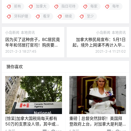
前有
加拿大
指日可待
每家
每年
牙科护理
看牙
继续
至少
小岛新闻
本地资讯
小岛新闻
本地资讯
因为买了这种房子，BC居民竟
加拿大移民局宣布：5月1日
年年和邻居打官司！购房要谨
起，境外上网课不再计入毕业
慎啊！
工签时长！
2021-2-3 18:27:45
2021-2-4 11:21:02
猜你喜欢
[惊呆]加拿大国税局每天都有
重磅 | 总督突然辞职！美国拜
50万的支票没人领，其中或许
登政府上台，对加拿大是利是
就有你的一份......
弊？